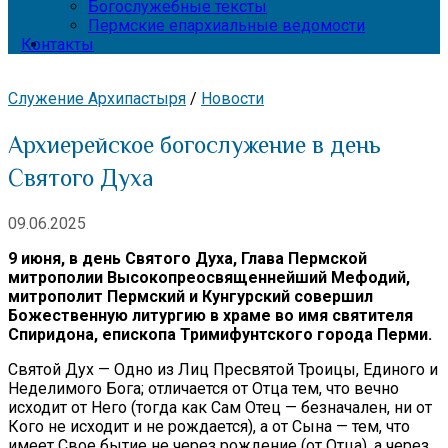
Богослужебные тексты
Пермские епархиальные ведомости
Контакты
Служение Архипастыря
/
Новости
Архиерейское богослужение в день
Святого Духа
09.06.2025
9 июня, в день Святого Духа, Глава Пермской
митрополии Высокопреосвященнейший Мефодий,
митрополит Пермский и Кунгурский совершил
Божественную литургию в храме во имя святителя
Спиридона, епископа Тримифунтского города Перми.
Святой Дух — Одно из Лиц Пресвятой Троицы, Единого и
Неделимого Бога; отличается от Отца тем, что вечно
исходит от Него (тогда как Сам Отец — безначален, ни от
Кого не исходит и не рождается), а от Сына — тем, что
имеет Свое бытие не через рождение (от Отца), а через