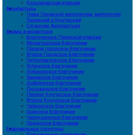
Кудымкарская епархия
Архипастырь
Глава Пермской митрополии, митрополит
Пермский и Кунгурский
Служение Архипастыря
Храмы и монастыри
Благочинные Пермской епархии
Монастырское благочиние
Первое городское благочиние
Второе Городское благочиние
Петропавловское благочиние
Успенское благочиние
Лобановское благочиние
Закамское благочиние
Добрянское благочиние
Лысьвенское благочиние
Первое Кунгурское благочиние
Второе Кунгурское благочиние
Чайковское благочиние
Осинское благочиние
Чернушинское благочиние
Ординское благочиние
Епархиальные структуры
Епархиальное управление