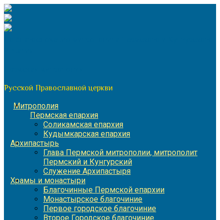
Перейти
к
содержимому
По благословению митрополита Пермского и Кунгурского
Игнатия
Пермская митрополия
Русской Православной церкви
Митрополия
Пермская епархия
Соликамская епархия
Кудымкарская епархия
Архипастырь
Глава Пермской митрополии, митрополит
Пермский и Кунгурский
Служение Архипастыря
Храмы и монастыри
Благочинные Пермской епархии
Монастырское благочиние
Первое городское благочиние
Второе Городское благочиние