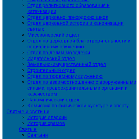
Отдел религиозного образования и
катехизации
Отдел церковно-приходских школ
Отдел церковной истории и канонизации
святых
Миссионерский отдел
Отдел по церковной благотворительности и
социальному служению
Отдел по делам молодежи
Издательский отдел
Земельно-имущественный отдел
Строительный отдел
Отдел по тюремному служению
Отдел по взаимоотношению с вооруженными
силами, правоохранительными органами и
казачеством
Паломнический отдел
Комиссия по физической культуре и спорту
Святые и святыни
История епархии
История храмов
Святые
Святыни