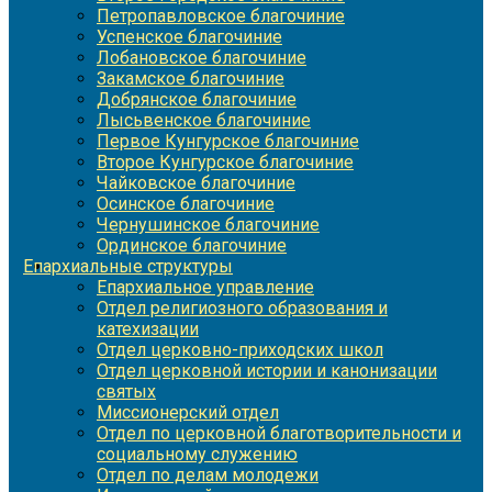
Петропавловское благочиние
Успенское благочиние
Лобановское благочиние
Закамское благочиние
Добрянское благочиние
Лысьвенское благочиние
Первое Кунгурское благочиние
Второе Кунгурское благочиние
Чайковское благочиние
Осинское благочиние
Чернушинское благочиние
Ординское благочиние
Епархиальные структуры
Епархиальное управление
Отдел религиозного образования и
катехизации
Отдел церковно-приходских школ
Отдел церковной истории и канонизации
святых
Миссионерский отдел
Отдел по церковной благотворительности и
социальному служению
Отдел по делам молодежи