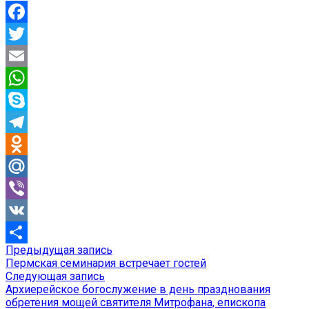
Facebook
Twitter
Email
WhatsApp
Skype
Telegram
Odnoklassniki
Mail.Ru
Viber
VK
Предыдущая
Предыдущая запись
Навигация
Отправить
запись:
Пермская семинария встречает гостей
по
Следующая
Следующая запись
запись:
Архиерейское богослужение в день празднования
записям
обретения мощей святителя Митрофана, епископа