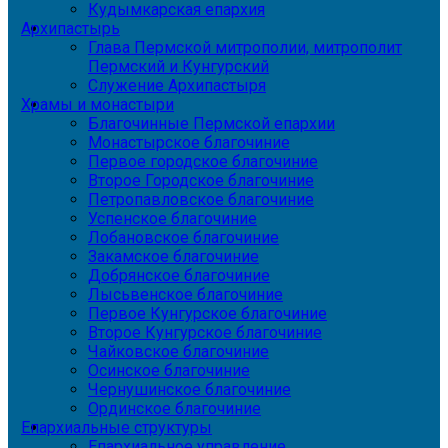
Кудымкарская епархия
Архипастырь
Глава Пермской митрополии, митрополит
Пермский и Кунгурский
Служение Архипастыря
Храмы и монастыри
Благочинные Пермской епархии
Монастырское благочиние
Первое городское благочиние
Второе Городское благочиние
Петропавловское благочиние
Успенское благочиние
Лобановское благочиние
Закамское благочиние
Добрянское благочиние
Лысьвенское благочиние
Первое Кунгурское благочиние
Второе Кунгурское благочиние
Чайковское благочиние
Осинское благочиние
Чернушинское благочиние
Ординское благочиние
Епархиальные структуры
Епархиальное управление