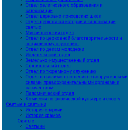
Отдел религиозного образования и
катехизации
Отдел церковно-приходских школ
Отдел церковной истории и канонизации
святых
Миссионерский отдел
Отдел по церковной благотворительности и
социальному служению
Отдел по делам молодежи
Издательский отдел
Земельно-имущественный отдел
Строительный отдел
Отдел по тюремному служению
Отдел по взаимоотношению с вооруженными
силами, правоохранительными органами и
казачеством
Паломнический отдел
Комиссия по физической культуре и спорту
Святые и святыни
История епархии
История храмов
Святые
Святыни