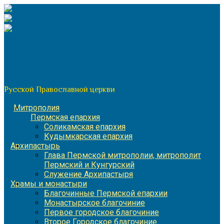
Перейти
к
содержимому
По благословению митрополита Пермского и Кунгурского
Игнатия
Пермская митрополия
Русской Православной церкви
Митрополия
Пермская епархия
Соликамская епархия
Кудымкарская епархия
Архипастырь
Глава Пермской митрополии, митрополит
Пермский и Кунгурский
Служение Архипастыря
Храмы и монастыри
Благочинные Пермской епархии
Монастырское благочиние
Первое городское благочиние
Второе Городское благочиние