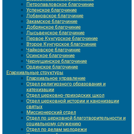
Петропавловское благочиние
Успенское благочиние
Лобановское благочиние
Закамское благочиние
Добрянское благочиние
Лысьвенское благочиние
Первое Кунгурское благочиние
Второе Кунгурское благочиние
Чайковское благочиние
Осинское благочиние
Чернушинское благочиние
Ординское благочиние
Епархиальные структуры
Епархиальное управление
Отдел религиозного образования и
катехизации
Отдел церковно-приходских школ
Отдел церковной истории и канонизации
святых
Миссионерский отдел
Отдел по церковной благотворительности и
социальному служению
Отдел по делам молодежи