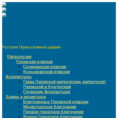
Перейти
к
содержимому
По благословению митрополита Пермского и Кунгурского
Игнатия
Пермская митрополия
Русской Православной церкви
Митрополия
Пермская епархия
Соликамская епархия
Кудымкарская епархия
Архипастырь
Глава Пермской митрополии, митрополит
Пермский и Кунгурский
Служение Архипастыря
Храмы и монастыри
Благочинные Пермской епархии
Монастырское благочиние
Первое городское благочиние
Второе Городское благочиние