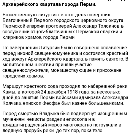
Архиерейского квартала города Перми.
Божественную литургию в этот день совершил
Благочинный Первого городского церковного округа
Пермской епархии протоиерей Александр Толокнов в
сослужении отцов-благочинных Пермской епархии и
клириков храмов города Перми.
По завершении Литургии было совершено сплавление
перед иконой священномученика и состоялся крестный
ход вокруг Архиерейского квартала, в память святого. В
молитвенном шествии приняли участие
священнослужители, монашествующие и прихожане
городских храмов.
Маршрут крестного хода проходил по набережной реки
Камы, в которой 24 декабря 1918 года, за несколько
дней до занятия Перми войсками адмирала Александра
Колчака, епископ Феофан был казнен большевиками.
Перед смертью Владыка был подвергнут изощренным
мучениям: чекисты раздели епископа и в
тридцатиградусный мороз многократно погружали в
ледяную прорубь реки до тех пор, пока тело