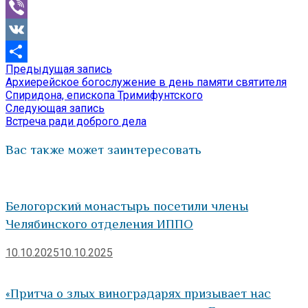
Mail.Ru
Viber
VK
Предыдущая
Предыдущая запись
Навигация
Отправить
запись:
Архиерейское богослужение в день памяти святителя
по
Спиридона, епископа Тримифунтского
Следующая
Следующая запись
записям
запись:
Встреча ради доброго дела
Вас также может заинтересовать
Белогорский монастырь посетили члены
Челябинского отделения ИППО
10.10.2025
10.10.2025
«Притча о злых виноградарях призывает нас