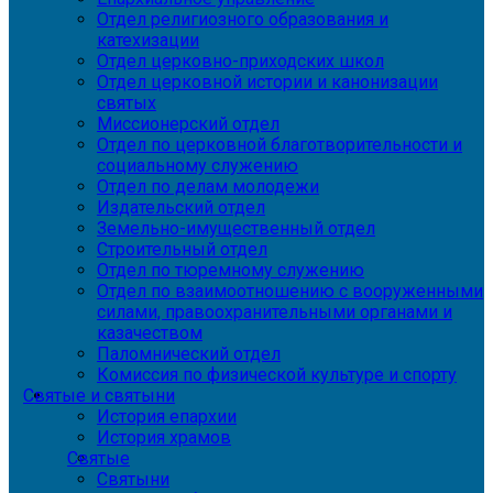
Отдел религиозного образования и
катехизации
Отдел церковно-приходских школ
Отдел церковной истории и канонизации
святых
Миссионерский отдел
Отдел по церковной благотворительности и
социальному служению
Отдел по делам молодежи
Издательский отдел
Земельно-имущественный отдел
Строительный отдел
Отдел по тюремному служению
Отдел по взаимоотношению с вооруженными
силами, правоохранительными органами и
казачеством
Паломнический отдел
Комиссия по физической культуре и спорту
Святые и святыни
История епархии
История храмов
Святые
Святыни