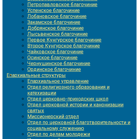
Петропавловское благочиние
Успенское благочиние
Лобановское благочиние
Закамское благочиние
Добрянское благочиние
Лысьвенское благочиние
Первое Кунгурское благочиние
Второе Кунгурское благочиние
Чайковское благочиние
Осинское благочиние
Чернушинское благочиние
Ординское благочиние
Епархиальные структуры
Епархиальное управление
Отдел религиозного образования и
катехизации
Отдел церковно-приходских школ
Отдел церковной истории и канонизации
святых
Миссионерский отдел
Отдел по церковной благотворительности и
социальному служению
Отдел по делам молодежи