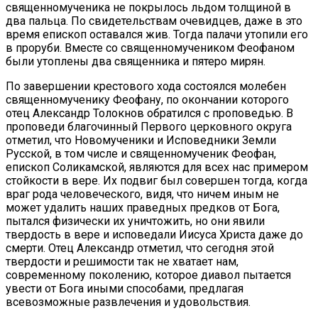
священномученика не покрылось льдом толщиной в
два пальца. По свидетельствам очевидцев, даже в это
время епископ оставался жив. Тогда палачи утопили его
в проруби. Вместе со священномучеником Феофаном
были утоплены два священника и пятеро мирян.
По завершении крестового хода состоялся молебен
священномученику Феофану, по окончании которого
отец Александр Толокнов обратился с проповедью. В
проповеди благочинный Первого церковного округа
отметил, что Новомученики и Исповедники Земли
Русской, в том числе и священномученик Феофан,
епископ Соликамской, являются для всех нас примером
стойкости в вере. Их подвиг был совершен тогда, когда
враг рода человеческого, видя, что ничем иным не
может удалить наших праведных предков от Бога,
пытался физически их уничтожить, но они явили
твердость в вере и исповедали Иисуса Христа даже до
смерти. Отец Александр отметил, что сегодня этой
твердости и решимости так не хватает нам,
современному поколению, которое диавол пытается
увести от Бога иными способами, предлагая
всевозможные развлечения и удовольствия.