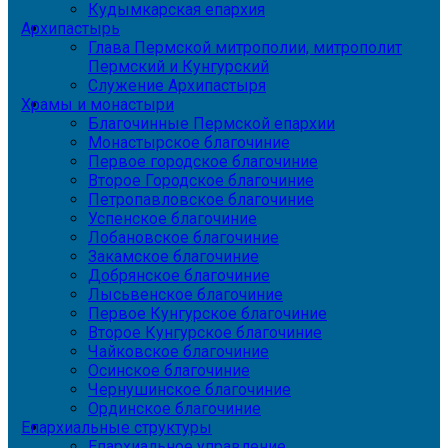
Кудымкарская епархия
Архипастырь
Глава Пермской митрополии, митрополит
Пермский и Кунгурский
Служение Архипастыря
Храмы и монастыри
Благочинные Пермской епархии
Монастырское благочиние
Первое городское благочиние
Второе Городское благочиние
Петропавловское благочиние
Успенское благочиние
Лобановское благочиние
Закамское благочиние
Добрянское благочиние
Лысьвенское благочиние
Первое Кунгурское благочиние
Второе Кунгурское благочиние
Чайковское благочиние
Осинское благочиние
Чернушинское благочиние
Ординское благочиние
Епархиальные структуры
Епархиальное управление