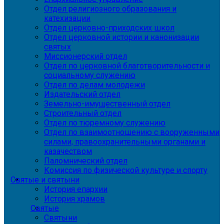
Отдел религиозного образования и
катехизации
Отдел церковно-приходских школ
Отдел церковной истории и канонизации
святых
Миссионерский отдел
Отдел по церковной благотворительности и
социальному служению
Отдел по делам молодежи
Издательский отдел
Земельно-имущественный отдел
Строительный отдел
Отдел по тюремному служению
Отдел по взаимоотношению с вооруженными
силами, правоохранительными органами и
казачеством
Паломнический отдел
Комиссия по физической культуре и спорту
Святые и святыни
История епархии
История храмов
Святые
Святыни