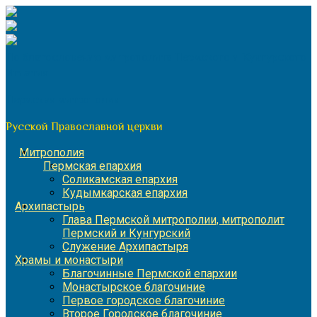
Перейти
к
содержимому
По благословению митрополита Пермского и Кунгурского
Игнатия
Пермская митрополия
Русской Православной церкви
Митрополия
Пермская епархия
Соликамская епархия
Кудымкарская епархия
Архипастырь
Глава Пермской митрополии, митрополит
Пермский и Кунгурский
Служение Архипастыря
Храмы и монастыри
Благочинные Пермской епархии
Монастырское благочиние
Первое городское благочиние
Второе Городское благочиние