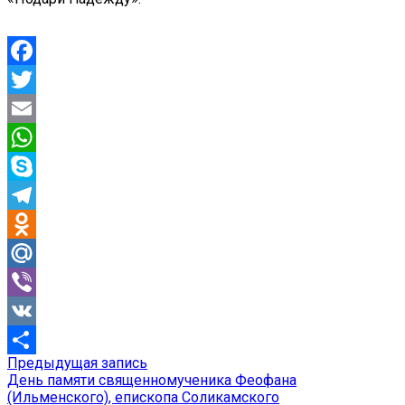
Facebook
Twitter
Email
WhatsApp
Skype
Telegram
Odnoklassniki
Mail.Ru
Viber
VK
Предыдущая
Предыдущая запись
Навигация
Отправить
запись:
День памяти священномученика Феофана
по
(Ильменского), епископа Соликамского