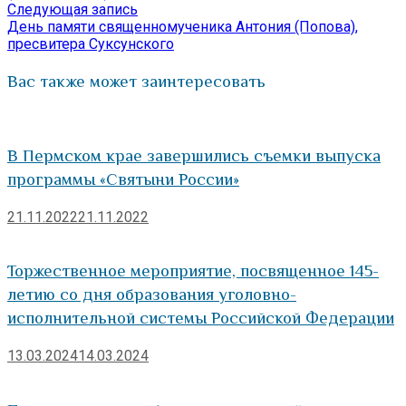
Следующая
Следующая запись
записям
запись:
День памяти священномученика Антония (Попова),
пресвитера Суксунского
Вас также может заинтересовать
В Пермском крае завершились съемки выпуска
программы «Святыни России»
21.11.2022
21.11.2022
Торжественное мероприятие, посвященное 145-
летию со дня образования уголовно-
исполнительной системы Российской Федерации
13.03.2024
14.03.2024