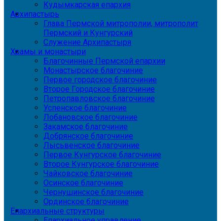
Кудымкарская епархия
Архипастырь
Глава Пермской митрополии, митрополит
Пермский и Кунгурский
Служение Архипастыря
Храмы и монастыри
Благочинные Пермской епархии
Монастырское благочиние
Первое городское благочиние
Второе Городское благочиние
Петропавловское благочиние
Успенское благочиние
Лобановское благочиние
Закамское благочиние
Добрянское благочиние
Лысьвенское благочиние
Первое Кунгурское благочиние
Второе Кунгурское благочиние
Чайковское благочиние
Осинское благочиние
Чернушинское благочиние
Ординское благочиние
Епархиальные структуры
Епархиальное управление