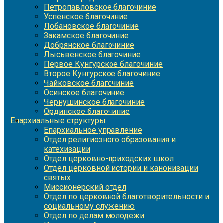
Петропавловское благочиние
Успенское благочиние
Лобановское благочиние
Закамское благочиние
Добрянское благочиние
Лысьвенское благочиние
Первое Кунгурское благочиние
Второе Кунгурское благочиние
Чайковское благочиние
Осинское благочиние
Чернушинское благочиние
Ординское благочиние
Епархиальные структуры
Епархиальное управление
Отдел религиозного образования и
катехизации
Отдел церковно-приходских школ
Отдел церковной истории и канонизации
святых
Миссионерский отдел
Отдел по церковной благотворительности и
социальному служению
Отдел по делам молодежи