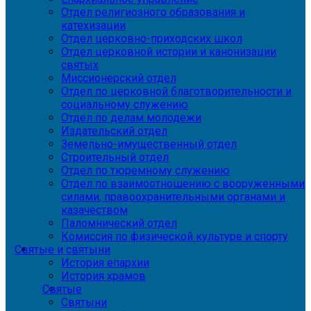
Отдел религиозного образования и
катехизации
Отдел церковно-приходских школ
Отдел церковной истории и канонизации
святых
Миссионерский отдел
Отдел по церковной благотворительности и
социальному служению
Отдел по делам молодежи
Издательский отдел
Земельно-имущественный отдел
Строительный отдел
Отдел по тюремному служению
Отдел по взаимоотношению с вооруженными
силами, правоохранительными органами и
казачеством
Паломнический отдел
Комиссия по физической культуре и спорту
Святые и святыни
История епархии
История храмов
Святые
Святыни