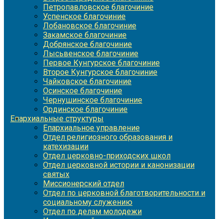
Петропавловское благочиние
Успенское благочиние
Лобановское благочиние
Закамское благочиние
Добрянское благочиние
Лысьвенское благочиние
Первое Кунгурское благочиние
Второе Кунгурское благочиние
Чайковское благочиние
Осинское благочиние
Чернушинское благочиние
Ординское благочиние
Епархиальные структуры
Епархиальное управление
Отдел религиозного образования и
катехизации
Отдел церковно-приходских школ
Отдел церковной истории и канонизации
святых
Миссионерский отдел
Отдел по церковной благотворительности и
социальному служению
Отдел по делам молодежи