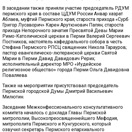
В заседании также приняли участие председатель РДУМ
пермского края в составе ЦДУМ России Анвар хазрат
Аблаев, муфтий Пермского края; староста прихода «Сурб
Григор Лусаворич» Карен Арутюнович Папян; староста
прихода Непорочного зачатия Пресвятой Девы Марии
Римо-Католичиской церкви в Перми Валерий Сергеевич
Постников; настоятель кафедрального собора в честь
Стефана Пермского РПСЦ священник Никола Тарауров;
пастор евангелическо-лютеранской церкви Святой
Марии в Перми Давид Давидович Рерих;
исполнительный директор МРО «Иудейское
религиозное общество» города Перми Ольга Давидовна
Поваляева.
Также на мероприятии присутствовал председатель
Пермской городской Думы Дмитрий Васильевич
Милютин.
Заседание Межконфессионального консультативного
комитета началось с доклада Главы Пермской
митрополии, Высокопреосвященнейшего Мефодия,
митрополита Пермского и Кунгурского, который
озвучил секретарь Пермского епархиального