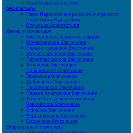
Кудымкарская епархия
Архипастырь
Глава Пермской митрополии, митрополит
Пермский и Кунгурский
Служение Архипастыря
Храмы и монастыри
Благочинные Пермской епархии
Монастырское благочиние
Первое городское благочиние
Второе Городское благочиние
Петропавловское благочиние
Успенское благочиние
Лобановское благочиние
Закамское благочиние
Добрянское благочиние
Лысьвенское благочиние
Первое Кунгурское благочиние
Второе Кунгурское благочиние
Чайковское благочиние
Осинское благочиние
Чернушинское благочиние
Ординское благочиние
Епархиальные структуры
Епархиальное управление