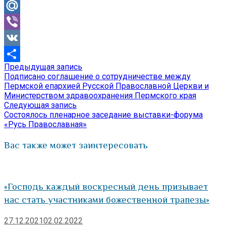
Odnoklassniki
Mail.Ru
Viber
VK
Предыдущая
Предыдущая запись
Навигация
Отправить
запись:
Подписано соглашение о сотрудничестве между
по
Пермской епархией Русской Православной Церкви и
Министерством здравоохранения Пермского края
записям
Следующая
Следующая запись
запись:
Состоялось пленарное заседание выставки-форума
«Русь Православная»
Вас также может заинтересовать
«Господь каждый воскресный день призывает
нас стать участниками божественной трапезы»
27.12.2021
02.02.2022