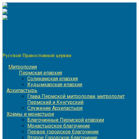
Перейти
к
содержимому
По благословению митрополита Пермского и Кунгурского
Игнатия
Пермская митрополия
Русской Православной церкви
Митрополия
Пермская епархия
Соликамская епархия
Кудымкарская епархия
Архипастырь
Глава Пермской митрополии, митрополит
Пермский и Кунгурский
Служение Архипастыря
Храмы и монастыри
Благочинные Пермской епархии
Монастырское благочиние
Первое городское благочиние
Второе Городское благочиние