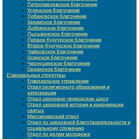
Петропавловское благочиние
Успенское благочиние
Лобановское благочиние
Закамское благочиние
Добрянское благочиние
Лысьвенское благочиние
Первое Кунгурское благочиние
Второе Кунгурское благочиние
Чайковское благочиние
Осинское благочиние
Чернушинское благочиние
Ординское благочиние
Епархиальные структуры
Епархиальное управление
Отдел религиозного образования и
катехизации
Отдел церковно-приходских школ
Отдел церковной истории и канонизации
святых
Миссионерский отдел
Отдел по церковной благотворительности и
социальному служению
Отдел по делам молодежи