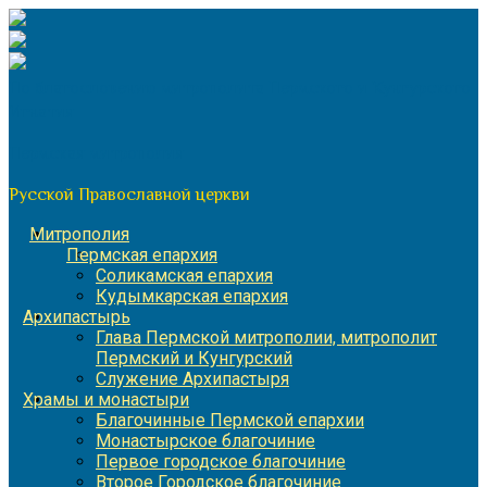
Перейти
к
содержимому
По благословению митрополита Пермского и Кунгурского
Игнатия
Пермская митрополия
Русской Православной церкви
Митрополия
Пермская епархия
Соликамская епархия
Кудымкарская епархия
Архипастырь
Глава Пермской митрополии, митрополит
Пермский и Кунгурский
Служение Архипастыря
Храмы и монастыри
Благочинные Пермской епархии
Монастырское благочиние
Первое городское благочиние
Второе Городское благочиние