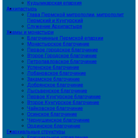
Кудымкарская епархия
Архипастырь
Глава Пермской митрополии, митрополит
Пермский и Кунгурский
Служение Архипастыря
Храмы и монастыри
Благочинные Пермской епархии
Монастырское благочиние
Первое городское благочиние
Второе Городское благочиние
Петропавловское благочиние
Успенское благочиние
Лобановское благочиние
Закамское благочиние
Добрянское благочиние
Лысьвенское благочиние
Первое Кунгурское благочиние
Второе Кунгурское благочиние
Чайковское благочиние
Осинское благочиние
Чернушинское благочиние
Ординское благочиние
Епархиальные структуры
Епархиальное управление