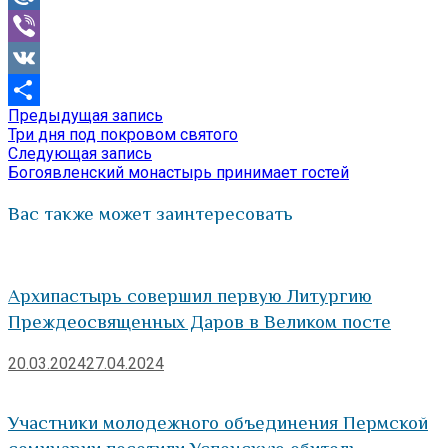
Mail.Ru
Viber
VK
Предыдущая
Предыдущая запись
Навигация
Отправить
запись:
Три дня под покровом святого
по
Следующая
Следующая запись
запись:
Богоявленский монастырь принимает гостей
записям
Вас также может заинтересовать
Архипастырь совершил первую Литургию
Преждеосвященных Даров в Великом посте
20.03.2024
27.04.2024
Участники молодежного объединения Пермской