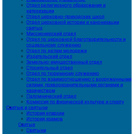
Отдел религиозного образования и
катехизации
Отдел церковно-приходских школ
Отдел церковной истории и канонизации
святых
Миссионерский отдел
Отдел по церковной благотворительности и
социальному служению
Отдел по делам молодежи
Издательский отдел
Земельно-имущественный отдел
Строительный отдел
Отдел по тюремному служению
Отдел по взаимоотношению с вооруженными
силами, правоохранительными органами и
казачеством
Паломнический отдел
Комиссия по физической культуре и спорту
Святые и святыни
История епархии
История храмов
Святые
Святыни