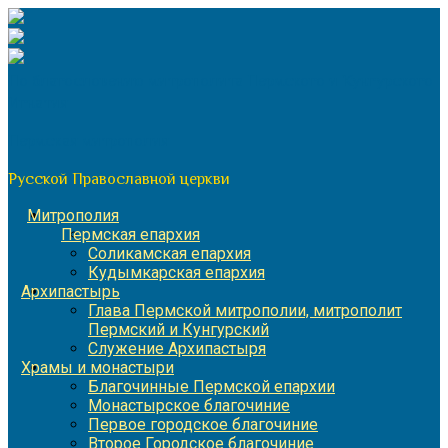
Перейти
к
содержимому
По благословению митрополита Пермского и Кунгурского
Игнатия
Пермская митрополия
Русской Православной церкви
Митрополия
Пермская епархия
Соликамская епархия
Кудымкарская епархия
Архипастырь
Глава Пермской митрополии, митрополит
Пермский и Кунгурский
Служение Архипастыря
Храмы и монастыри
Благочинные Пермской епархии
Монастырское благочиние
Первое городское благочиние
Второе Городское благочиние