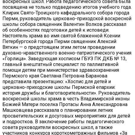
воскресных школ. Работа педагогического совета была
посвящена не только подведению итогов учебного года.
Клирик Свято-Троицкого кафедрального собора города
Перми, руководитель церковно-приходской воскресной
школы собора священник Валентин Волков рассказал
об особенностях подготовки детей к исповеди.
Настоятель храма во имя святой блаженной Ксении
Петербургской города Перми священник Алексий
Вяткин — о предстоящем этим летом проведении
духовно-нравственного военно-патриотического учения
«Горлица». Заведующая хосписом ГБУЗ ПК ДКБ № 13,
главный внештатный специалист по паллиативной
помощи детям при министерстве здравоохранения
Пермского края Светлана Петровна Баранова
представила презентацию: «Хоспис для детей и
церковно-приходские школы Пермской епархии:
история дружбы и благотворительности». Руководитель
воскресной школы храма в честь Владимирской иконы
Божией Матери поселка Протасы Анна Александровна
Машковцева рассказала о планировании летних
просветительских и досуговых мероприятиях для детей
и подростков. В заключение работы педагогического
совета руководители воскресных школ, а также
участников конкурса короткометражных фильмов «За