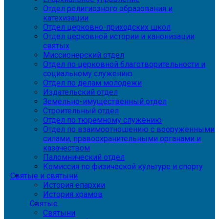
Отдел религиозного образования и
катехизации
Отдел церковно-приходских школ
Отдел церковной истории и канонизации
святых
Миссионерский отдел
Отдел по церковной благотворительности и
социальному служению
Отдел по делам молодежи
Издательский отдел
Земельно-имущественный отдел
Строительный отдел
Отдел по тюремному служению
Отдел по взаимоотношению с вооруженными
силами, правоохранительными органами и
казачеством
Паломнический отдел
Комиссия по физической культуре и спорту
Святые и святыни
История епархии
История храмов
Святые
Святыни