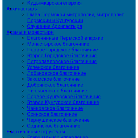
Кудымкарская епархия
Архипастырь
Глава Пермской митрополии, митрополит
Пермский и Кунгурский
Служение Архипастыря
Храмы и монастыри
Благочинные Пермской епархии
Монастырское благочиние
Первое городское благочиние
Второе Городское благочиние
Петропавловское благочиние
Успенское благочиние
Лобановское благочиние
Закамское благочиние
Добрянское благочиние
Лысьвенское благочиние
Первое Кунгурское благочиние
Второе Кунгурское благочиние
Чайковское благочиние
Осинское благочиние
Чернушинское благочиние
Ординское благочиние
Епархиальные структуры
Епархиальное управление