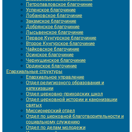
Петропавловское благочиние
Успенское благочиние
Лобановское благочиние
Закамское благочиние
Добрянское благочиние
Лысьвенское благочиние
Первое Кунгурское благочиние
Второе Кунгурское благочиние
Чайковское благочиние
Осинское благочиние
Чернушинское благочиние
Ординское благочиние
Епархиальные структуры
Епархиальное управление
Отдел религиозного образования и
катехизации
Отдел церковно-приходских школ
Отдел церковной истории и канонизации
святых
Миссионерский отдел
Отдел по церковной благотворительности и
социальному служению
Отдел по делам молодежи