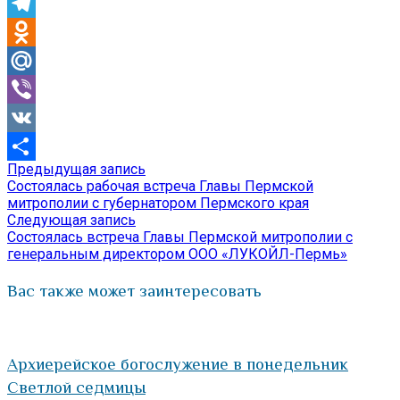
Skype
Telegram
Odnoklassniki
Mail.Ru
Viber
VK
Предыдущая
Предыдущая запись
Навигация
Отправить
запись:
Состоялась рабочая встреча Главы Пермской
по
митрополии с губернатором Пермского края
Следующая
Следующая запись
записям
запись:
Состоялась встреча Главы Пермской митрополии с
генеральным директором ООО «ЛУКОЙЛ-Пермь»
Вас также может заинтересовать
Архиерейское богослужение в понедельник
Светлой седмицы