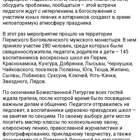
обсудить проблемы, пообщаться – этой встречи
педагоги ждут с нетерпением, а богослужения с
участием юных певчих и алтарников создают в храме
неповторимую атмосферу праздника.
В этот раз мероприятие прошло на территории
Пермского Богоявленского мужского монастыря. В нем
приняло участие 280 человек, среди которых были
священнослужители, педагоги, родители и дети – 145
воспитанников воскресных школ из Перми,
Краснокамска, Кунгура, Добрянки, Лысьвы, Чернушки,
Чайковского, поселков Полазны, Юга, Тюша, Жилино,
Сылвы, Лобаново, Суксуна, Ключей, Усть-Качки,
Звездного, Лядов.
По окончании Божественной Литургии всех гостей
ждала трапеза, после которой время было посвящено
важным делам и общению. Педагоги отправились на
педсовет, а воспитанники церковно-приходских школ —
на занятия по секциям. По своему выбору дети могли
посетить мастер-классы по колокольному звону,
клиросному пению, православной журналистике и
фотографированию, прикладному творчеству, а также
познакомиться с Пермской Дружиной во имя святого