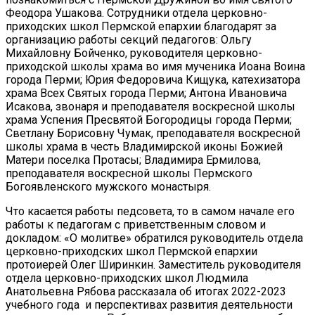
Феодора Ушакова. Сотрудники отдела церковно-
приходских школ Пермской епархии благодарят за
организацию работы секций педагогов: Ольгу
Михайловну Бойченко, руководителя церковно-
приходской школы храма во имя мученика Иоана Воина
города Перми; Юрия Федоровича Кищука, катехизатора
храма Всех Святых города Перми; Антона Ивановича
Исакова, звонаря и преподавателя воскресной школы
храма Успения Пресвятой Богородицы города Перми;
Светлану Борисовну Чумак, преподавателя воскресной
школы храма в честь Владимирской иконы Божией
Матери поселка Протасы; Владимира Ермилова,
преподавателя воскресной школы Пермского
Богоявленского мужского монастыря.
Что касается работы педсовета, то в самом начале его
работы к педагогам с приветственным словом и
докладом: «О молитве» обратился руководитель отдела
церковно-приходских школ Пермской епархии
протоиерей Олег Ширинкин. Заместитель руководителя
отдела церковно-приходских школ Людмила
Анатольевна Рябова рассказала об итогах 2022-2023
учебного года и перспективах развития деятельности