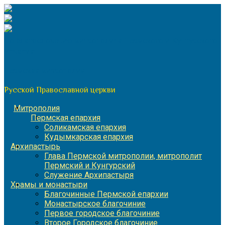
Перейти
к
содержимому
По благословению митрополита Пермского и Кунгурского
Игнатия
Пермская митрополия
Русской Православной церкви
Митрополия
Пермская епархия
Соликамская епархия
Кудымкарская епархия
Архипастырь
Глава Пермской митрополии, митрополит
Пермский и Кунгурский
Служение Архипастыря
Храмы и монастыри
Благочинные Пермской епархии
Монастырское благочиние
Первое городское благочиние
Второе Городское благочиние