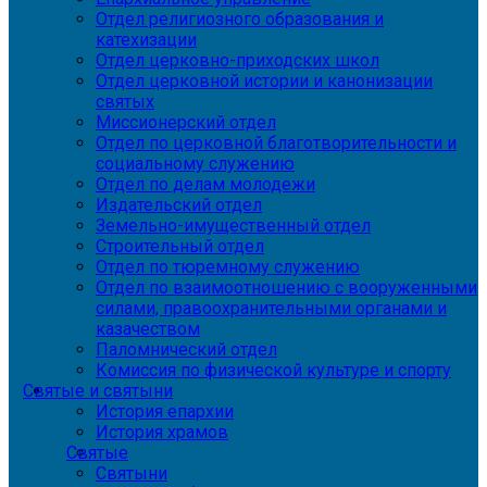
Отдел религиозного образования и
катехизации
Отдел церковно-приходских школ
Отдел церковной истории и канонизации
святых
Миссионерский отдел
Отдел по церковной благотворительности и
социальному служению
Отдел по делам молодежи
Издательский отдел
Земельно-имущественный отдел
Строительный отдел
Отдел по тюремному служению
Отдел по взаимоотношению с вооруженными
силами, правоохранительными органами и
казачеством
Паломнический отдел
Комиссия по физической культуре и спорту
Святые и святыни
История епархии
История храмов
Святые
Святыни