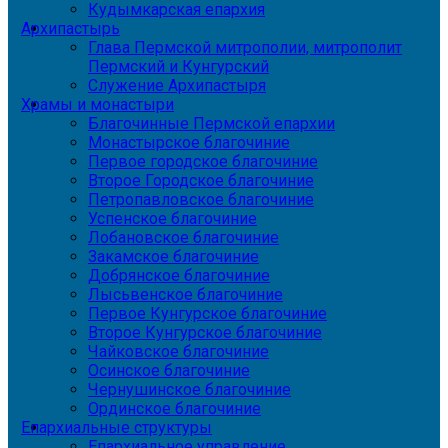
Кудымкарская епархия
Архипастырь
Глава Пермской митрополии, митрополит
Пермский и Кунгурский
Служение Архипастыря
Храмы и монастыри
Благочинные Пермской епархии
Монастырское благочиние
Первое городское благочиние
Второе Городское благочиние
Петропавловское благочиние
Успенское благочиние
Лобановское благочиние
Закамское благочиние
Добрянское благочиние
Лысьвенское благочиние
Первое Кунгурское благочиние
Второе Кунгурское благочиние
Чайковское благочиние
Осинское благочиние
Чернушинское благочиние
Ординское благочиние
Епархиальные структуры
Епархиальное управление