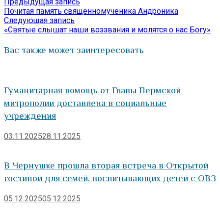
Предыдущая
Предыдущая запись
Навигация
Отправить
запись:
Почитая память священномученика Андроника
по
Следующая
Следующая запись
запись:
«Святые слышат наши воззвания и молятся о нас Богу»
записям
Вас также может заинтересовать
Гуманитарная помощь от Главы Пермской
митрополии доставлена в социальные
учреждения
03.11.2025
28.11.2025
В Чернушке прошла вторая встреча в Открытой
гостиной для семей, воспитывающих детей с ОВЗ
05.12.2025
05.12.2025