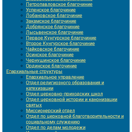
Петропавловское благочиние
Успенское благочиние
Лобановское благочиние
Закамское благочиние
Добрянское благочиние
Лысьвенское благочиние
Первое Кунгурское благочиние
Второе Кунгурское благочиние
Чайковское благочиние
Осинское благочиние
Чернушинское благочиние
Ординское благочиние
Епархиальные структуры
Епархиальное управление
Отдел религиозного образования и
катехизации
Отдел церковно-приходских школ
Отдел церковной истории и канонизации
святых
Миссионерский отдел
Отдел по церковной благотворительности и
социальному служению
Отдел по делам молодежи