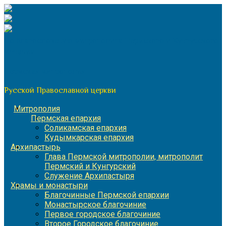
Перейти
к
содержимому
По благословению митрополита Пермского и Кунгурского
Игнатия
Пермская митрополия
Русской Православной церкви
Митрополия
Пермская епархия
Соликамская епархия
Кудымкарская епархия
Архипастырь
Глава Пермской митрополии, митрополит
Пермский и Кунгурский
Служение Архипастыря
Храмы и монастыри
Благочинные Пермской епархии
Монастырское благочиние
Первое городское благочиние
Второе Городское благочиние