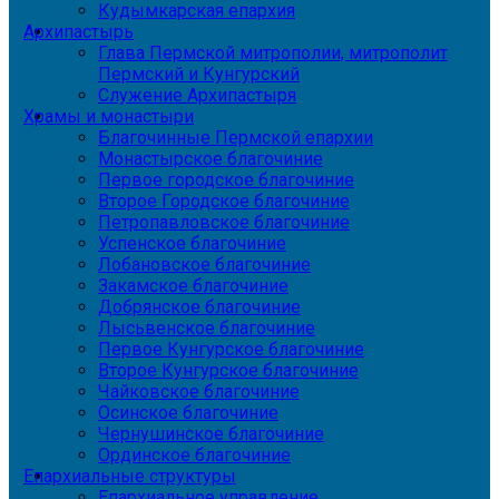
Кудымкарская епархия
Архипастырь
Глава Пермской митрополии, митрополит
Пермский и Кунгурский
Служение Архипастыря
Храмы и монастыри
Благочинные Пермской епархии
Монастырское благочиние
Первое городское благочиние
Второе Городское благочиние
Петропавловское благочиние
Успенское благочиние
Лобановское благочиние
Закамское благочиние
Добрянское благочиние
Лысьвенское благочиние
Первое Кунгурское благочиние
Второе Кунгурское благочиние
Чайковское благочиние
Осинское благочиние
Чернушинское благочиние
Ординское благочиние
Епархиальные структуры
Епархиальное управление