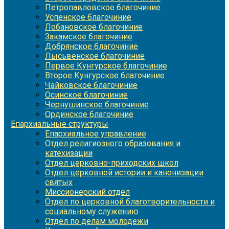
Петропавловское благочиние
Успенское благочиние
Лобановское благочиние
Закамское благочиние
Добрянское благочиние
Лысьвенское благочиние
Первое Кунгурское благочиние
Второе Кунгурское благочиние
Чайковское благочиние
Осинское благочиние
Чернушинское благочиние
Ординское благочиние
Епархиальные структуры
Епархиальное управление
Отдел религиозного образования и
катехизации
Отдел церковно-приходских школ
Отдел церковной истории и канонизации
святых
Миссионерский отдел
Отдел по церковной благотворительности и
социальному служению
Отдел по делам молодежи