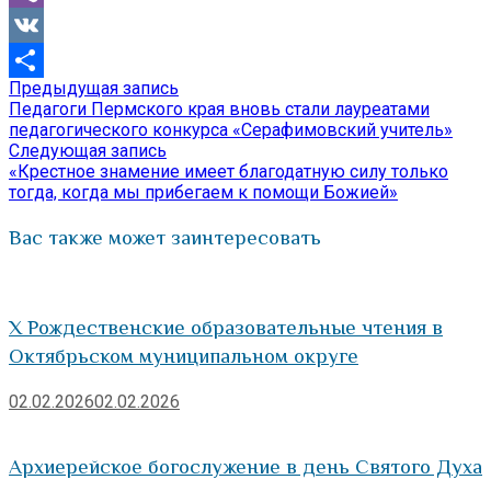
Viber
VK
Предыдущая
Предыдущая запись
Навигация
Отправить
запись:
Педагоги Пермского края вновь стали лауреатами
по
педагогического конкурса «Серафимовский учитель»
Следующая
Следующая запись
записям
запись:
«Крестное знамение имеет благодатную силу только
тогда, когда мы прибегаем к помощи Божией»
Вас также может заинтересовать
X Рождественские образовательные чтения в
Октябрьском муниципальном округе
02.02.2026
02.02.2026
Архиерейское богослужение в день Святого Духа