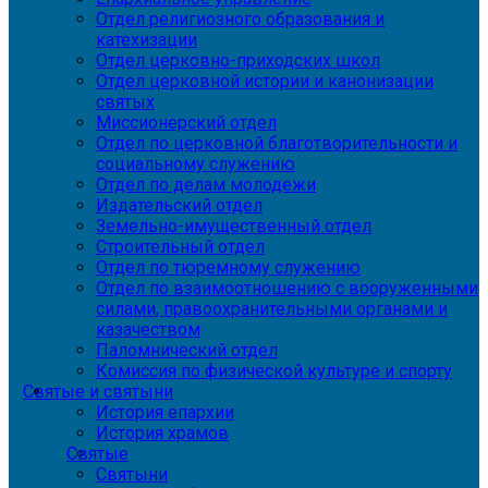
Отдел религиозного образования и
катехизации
Отдел церковно-приходских школ
Отдел церковной истории и канонизации
святых
Миссионерский отдел
Отдел по церковной благотворительности и
социальному служению
Отдел по делам молодежи
Издательский отдел
Земельно-имущественный отдел
Строительный отдел
Отдел по тюремному служению
Отдел по взаимоотношению с вооруженными
силами, правоохранительными органами и
казачеством
Паломнический отдел
Комиссия по физической культуре и спорту
Святые и святыни
История епархии
История храмов
Святые
Святыни