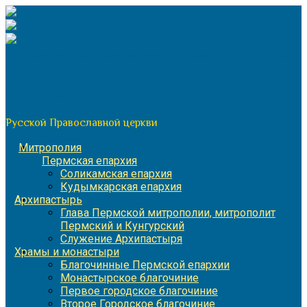
Перейти
к
содержимому
По благословению митрополита Пермского и Кунгурского
Игнатия
Пермская митрополия
Русской Православной церкви
Митрополия
Пермская епархия
Соликамская епархия
Кудымкарская епархия
Архипастырь
Глава Пермской митрополии, митрополит
Пермский и Кунгурский
Служение Архипастыря
Храмы и монастыри
Благочинные Пермской епархии
Монастырское благочиние
Первое городское благочиние
Второе Городское благочиние