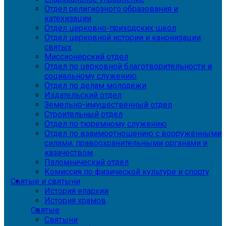
Отдел религиозного образования и
катехизации
Отдел церковно-приходских школ
Отдел церковной истории и канонизации
святых
Миссионерский отдел
Отдел по церковной благотворительности и
социальному служению
Отдел по делам молодежи
Издательский отдел
Земельно-имущественный отдел
Строительный отдел
Отдел по тюремному служению
Отдел по взаимоотношению с вооруженными
силами, правоохранительными органами и
казачеством
Паломнический отдел
Комиссия по физической культуре и спорту
Святые и святыни
История епархии
История храмов
Святые
Святыни