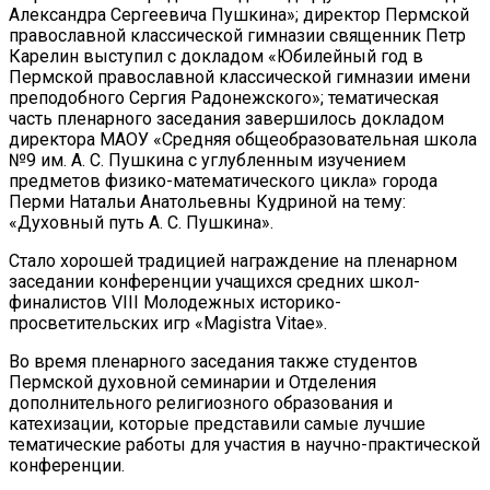
Александра Сергеевича Пушкина»; директор Пермской
православной классической гимназии священник Петр
Карелин выступил с докладом «Юбилейный год в
Пермской православной классической гимназии имени
преподобного Сергия Радонежского»; тематическая
часть пленарного заседания завершилось докладом
директора МАОУ «Средняя общеобразовательная школа
№9 им. А. С. Пушкина с углубленным изучением
предметов физико-математического цикла» города
Перми Натальи Анатольевны Кудриной на тему:
«Духовный путь А. С. Пушкина».
Стало хорошей традицией награждение на пленарном
заседании конференции учащихся средних школ-
финалистов VIII Молодежных историко-
просветительских игр «Magistra Vitae».
Во время пленарного заседания также студентов
Пермской духовной семинарии и Отделения
дополнительного религиозного образования и
катехизации, которые представили самые лучшие
тематические работы для участия в научно-практической
конференции.