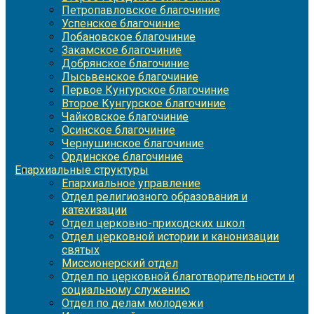
Петропавловское благочиние
Успенское благочиние
Лобановское благочиние
Закамское благочиние
Добрянское благочиние
Лысьвенское благочиние
Первое Кунгурское благочиние
Второе Кунгурское благочиние
Чайковское благочиние
Осинское благочиние
Чернушинское благочиние
Ординское благочиние
Епархиальные структуры
Епархиальное управление
Отдел религиозного образования и
катехизации
Отдел церковно-приходских школ
Отдел церковной истории и канонизации
святых
Миссионерский отдел
Отдел по церковной благотворительности и
социальному служению
Отдел по делам молодежи