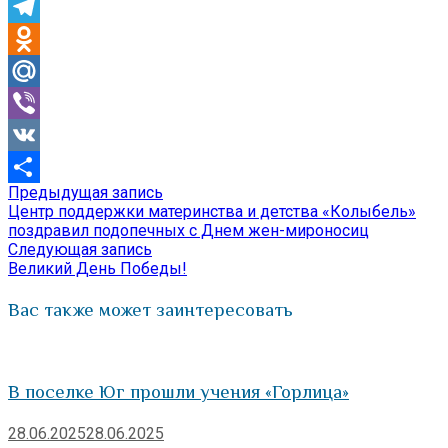
Skype
Telegram
Odnoklassniki
Mail.Ru
Viber
VK
Предыдущая
Предыдущая запись
Навигация
Отправить
запись:
Центр поддержки материнства и детства «Колыбель»
по
поздравил подопечных с Днем жен-мироносиц
Следующая
Следующая запись
записям
запись:
Великий День Победы!
Вас также может заинтересовать
В поселке Юг прошли учения «Горлица»
28.06.2025
28.06.2025