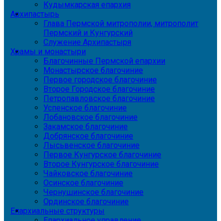
Кудымкарская епархия
Архипастырь
Глава Пермской митрополии, митрополит
Пермский и Кунгурский
Служение Архипастыря
Храмы и монастыри
Благочинные Пермской епархии
Монастырское благочиние
Первое городское благочиние
Второе Городское благочиние
Петропавловское благочиние
Успенское благочиние
Лобановское благочиние
Закамское благочиние
Добрянское благочиние
Лысьвенское благочиние
Первое Кунгурское благочиние
Второе Кунгурское благочиние
Чайковское благочиние
Осинское благочиние
Чернушинское благочиние
Ординское благочиние
Епархиальные структуры
Епархиальное управление