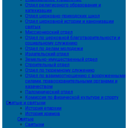
Отдел религиозного образования и
катехизации
Отдел церковно-приходских школ
Отдел церковной истории и канонизации
святых
Миссионерский отдел
Отдел по церковной благотворительности и
социальному служению
Отдел по делам молодежи
Издательский отдел
Земельно-имущественный отдел
Строительный отдел
Отдел по тюремному служению
Отдел по взаимоотношению с вооруженными
силами, правоохранительными органами и
казачеством
Паломнический отдел
Комиссия по физической культуре и спорту
Святые и святыни
История епархии
История храмов
Святые
Святыни