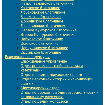
Петропавловское благочиние
Успенское благочиние
Лобановское благочиние
Закамское благочиние
Добрянское благочиние
Лысьвенское благочиние
Первое Кунгурское благочиние
Второе Кунгурское благочиние
Чайковское благочиние
Осинское благочиние
Чернушинское благочиние
Ординское благочиние
Епархиальные структуры
Епархиальное управление
Отдел религиозного образования и
катехизации
Отдел церковно-приходских школ
Отдел церковной истории и канонизации
святых
Миссионерский отдел
Отдел по церковной благотворительности и
социальному служению
Отдел по делам молодежи