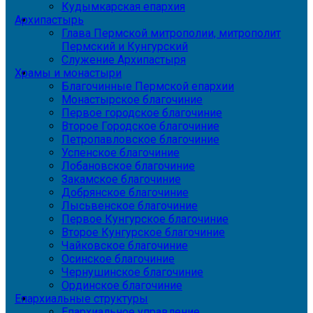
Кудымкарская епархия
Архипастырь
Глава Пермской митрополии, митрополит
Пермский и Кунгурский
Служение Архипастыря
Храмы и монастыри
Благочинные Пермской епархии
Монастырское благочиние
Первое городское благочиние
Второе Городское благочиние
Петропавловское благочиние
Успенское благочиние
Лобановское благочиние
Закамское благочиние
Добрянское благочиние
Лысьвенское благочиние
Первое Кунгурское благочиние
Второе Кунгурское благочиние
Чайковское благочиние
Осинское благочиние
Чернушинское благочиние
Ординское благочиние
Епархиальные структуры
Епархиальное управление