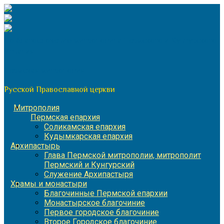
Перейти
к
содержимому
По благословению митрополита Пермского и Кунгурского
Игнатия
Пермская митрополия
Русской Православной церкви
Митрополия
Пермская епархия
Соликамская епархия
Кудымкарская епархия
Архипастырь
Глава Пермской митрополии, митрополит
Пермский и Кунгурский
Служение Архипастыря
Храмы и монастыри
Благочинные Пермской епархии
Монастырское благочиние
Первое городское благочиние
Второе Городское благочиние