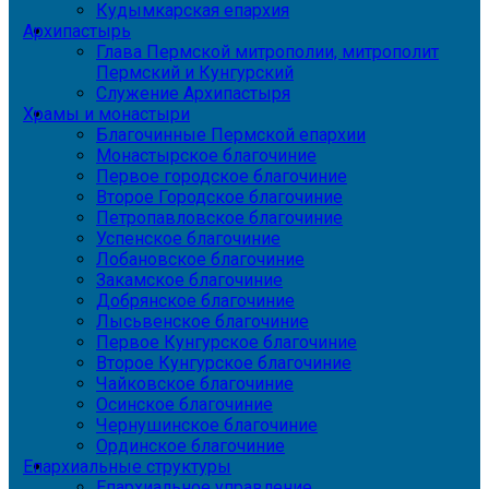
Кудымкарская епархия
Архипастырь
Глава Пермской митрополии, митрополит
Пермский и Кунгурский
Служение Архипастыря
Храмы и монастыри
Благочинные Пермской епархии
Монастырское благочиние
Первое городское благочиние
Второе Городское благочиние
Петропавловское благочиние
Успенское благочиние
Лобановское благочиние
Закамское благочиние
Добрянское благочиние
Лысьвенское благочиние
Первое Кунгурское благочиние
Второе Кунгурское благочиние
Чайковское благочиние
Осинское благочиние
Чернушинское благочиние
Ординское благочиние
Епархиальные структуры
Епархиальное управление