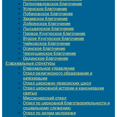
Петропавловское благочиние
Успенское благочиние
Лобановское благочиние
Закамское благочиние
Добрянское благочиние
Лысьвенское благочиние
Первое Кунгурское благочиние
Второе Кунгурское благочиние
Чайковское благочиние
Осинское благочиние
Чернушинское благочиние
Ординское благочиние
Епархиальные структуры
Епархиальное управление
Отдел религиозного образования и
катехизации
Отдел церковно-приходских школ
Отдел церковной истории и канонизации
святых
Миссионерский отдел
Отдел по церковной благотворительности и
социальному служению
Отдел по делам молодежи