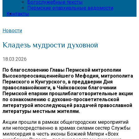
Богослужебные тексты
Пермские епархиальные ведомости
Контакты
Новости
Кладезь мудрости духовной
18.03.2026
По благословению Главы Пермской митрополии
Высокопреосвященнейшего Мефодия, митроп
олита
Пермского и Кунгурского,
в преддверии Дня
православной
книги, в Чайковском благочинии
Пермской епархии прошли
благотворительные
акции
по ознакомлению с
дух
овно-просветительской
литературой и
последующей
раздаче
й православной
литературы местным жителям
.
Акции прошли в рамках общегородских мероприятий
или непосредственно в храмах силами сестер Службы
милосердия в честь иконы Божией Матери «Всех