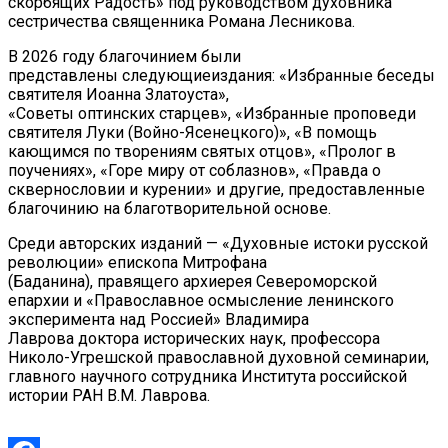
скорбящих Радость» под руководством духовника
сестричества священника Романа Лесникова.
В 2026 году благочинием были
представлены следующиеиздания: «Избранные беседы
святителя Иоанна Златоуста»,
«Советы оптинских старцев», «Избранные проповеди
святителя Луки (Войно-Ясенецкого)», «В помощь
кающимся по творениям святых отцов», «Пролог в
поучениях», «Горе миру от соблазнов», «Правда о
сквернословии и курении» и другие, предоставленные
благочинию на благотворительной основе.
Среди авторских изданий — «Духовные истоки русской
революции» епископа Митрофана
(Баданина), правящего архиерея Североморской
епархии и «Православное осмысление ленинского
эксперимента над Россией» Владимира
Лаврова доктора исторических наук, профессора
Николо-Угрешской православной духовной семинарии,
главного научного сотрудника Института российской
истории РАН В.М. Лаврова.