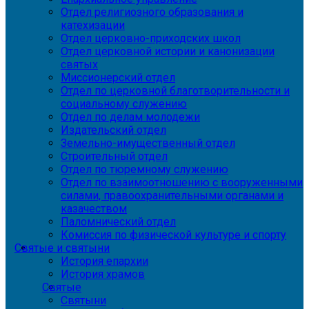
Отдел религиозного образования и
катехизации
Отдел церковно-приходских школ
Отдел церковной истории и канонизации
святых
Миссионерский отдел
Отдел по церковной благотворительности и
социальному служению
Отдел по делам молодежи
Издательский отдел
Земельно-имущественный отдел
Строительный отдел
Отдел по тюремному служению
Отдел по взаимоотношению с вооруженными
силами, правоохранительными органами и
казачеством
Паломнический отдел
Комиссия по физической культуре и спорту
Святые и святыни
История епархии
История храмов
Святые
Святыни