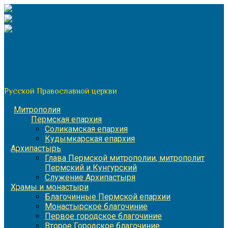
Перейти
к
содержимому
По благословению митрополита Пермского и Кунгурского
Игнатия
Пермская митрополия
Русской Православной церкви
Митрополия
Пермская епархия
Соликамская епархия
Кудымкарская епархия
Архипастырь
Глава Пермской митрополии, митрополит
Пермский и Кунгурский
Служение Архипастыря
Храмы и монастыри
Благочинные Пермской епархии
Монастырское благочиние
Первое городское благочиние
Второе Городское благочиние