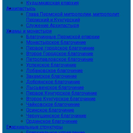
Кудымкарская епархия
Архипастырь
Глава Пермской митрополии, митрополит
Пермский и Кунгурский
Служение Архипастыря
Храмы и монастыри
Благочинные Пермской епархии
Монастырское благочиние
Первое городское благочиние
Второе Городское благочиние
Петропавловское благочиние
Успенское благочиние
Лобановское благочиние
Закамское благочиние
Добрянское благочиние
Лысьвенское благочиние
Первое Кунгурское благочиние
Второе Кунгурское благочиние
Чайковское благочиние
Осинское благочиние
Чернушинское благочиние
Ординское благочиние
Епархиальные структуры
Епархиальное управление