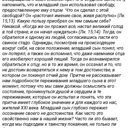
напомнить, что и младший сын использовал свободу,
предоставленную ему отцом. Что он сделал с этой
свободой? Он «расточил имение свое, живя распутно» (Лк.
15;13). Какую пользу приобрел он тем самым себе?
Никакой. «Когда же он прожил всё, настал великий голод
в той стране, и он начал нуждаться» (Лк. 15;14). Тогда, он
обратился к одному из людей, согласившись пасти его
свиное стадо. Однажды, посмотрев на происходящее
вокруг себя, на свое положение, младший сын понял, что
он потерял, а также он вспомнил, что даже наемники отца
его изобилуют хорошей пищей. Тогда он вознамерился
обратиться к отцу, но в то же время, он осознал и то, что
не достоин возвратиться к нему в том достоинстве, в
котором он покинул отчий дом. Притча не рассказывает
нам подробности переживания младшего сына в этот
момент, потому что мы сами должны осмыслить его
состояние, проникнуться душой и сердцем в те
переживания, которые он испытал и понять, что эта
притча имеет глубокое значение и для каждого из нас,
жителей
XXI
века. Младший сын глубоко пережил
осознание своего не достоинства. Как часто это
свойственно нам в нашей жизни? Часто ли это бывает,
когда мы подходим к таинству покаяния, не только ли