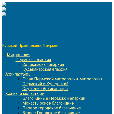
Перейти
к
содержимому
По благословению митрополита Пермского и Кунгурского
Игнатия
Пермская митрополия
Русской Православной церкви
Митрополия
Пермская епархия
Соликамская епархия
Кудымкарская епархия
Архипастырь
Глава Пермской митрополии, митрополит
Пермский и Кунгурский
Служение Архипастыря
Храмы и монастыри
Благочинные Пермской епархии
Монастырское благочиние
Первое городское благочиние
Второе Городское благочиние