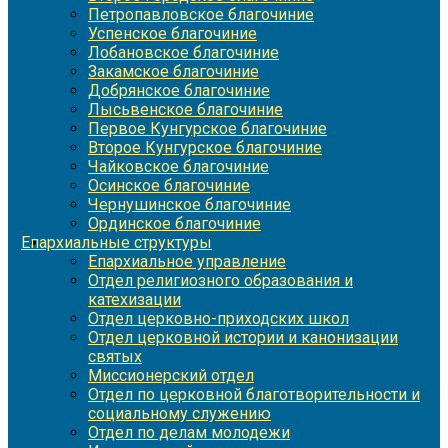
Петропавловское благочиние
Успенское благочиние
Лобановское благочиние
Закамское благочиние
Добрянское благочиние
Лысьвенское благочиние
Первое Кунгурское благочиние
Второе Кунгурское благочиние
Чайковское благочиние
Осинское благочиние
Чернушинское благочиние
Ординское благочиние
Епархиальные структуры
Епархиальное управление
Отдел религиозного образования и
катехизации
Отдел церковно-приходских школ
Отдел церковной истории и канонизации
святых
Миссионерский отдел
Отдел по церковной благотворительности и
социальному служению
Отдел по делам молодежи