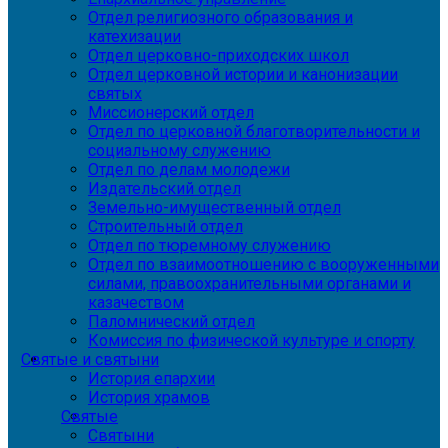
Отдел религиозного образования и
катехизации
Отдел церковно-приходских школ
Отдел церковной истории и канонизации
святых
Миссионерский отдел
Отдел по церковной благотворительности и
социальному служению
Отдел по делам молодежи
Издательский отдел
Земельно-имущественный отдел
Строительный отдел
Отдел по тюремному служению
Отдел по взаимоотношению с вооруженными
силами, правоохранительными органами и
казачеством
Паломнический отдел
Комиссия по физической культуре и спорту
Святые и святыни
История епархии
История храмов
Святые
Святыни