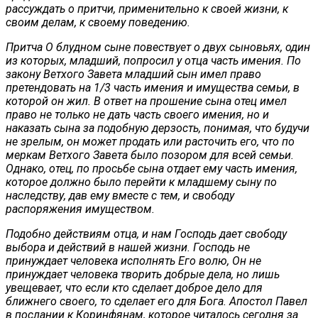
рассуждать о притчи, применительно к своей жизни, к
своим делам, к своему поведению.
Притча О блудном сыне повествует о двух сыновьях, один
из которых, младший, попросил у отца часть имения. По
закону Ветхого Завета младший сын имел право
претендовать на 1/3 часть имения и имущества семьи, в
которой он жил. В ответ на прошение сына отец имел
право не только не дать часть своего имения, но и
наказать сына за подобную дерзость, понимая, что будучи
не зрелым, он может продать или расточить его, что по
меркам Ветхого Завета было позором для всей семьи.
Однако, отец, по просьбе сына отдает ему часть имения,
которое должно было перейти к младшему сыну по
наследству, дав ему вместе с тем, и свободу
распоряжения имуществом.
Подобно действиям отца, и нам Господь дает свободу
выбора и действий в нашей жизни. Господь не
принуждает человека исполнять Его волю, Он не
принуждает человека творить добрые дела, но лишь
увещевает, что если кто сделает доброе дело для
ближнего своего, то сделает его для Бога. Апостол Павел
в послании к Коринфянам, которое читалось сегодня за