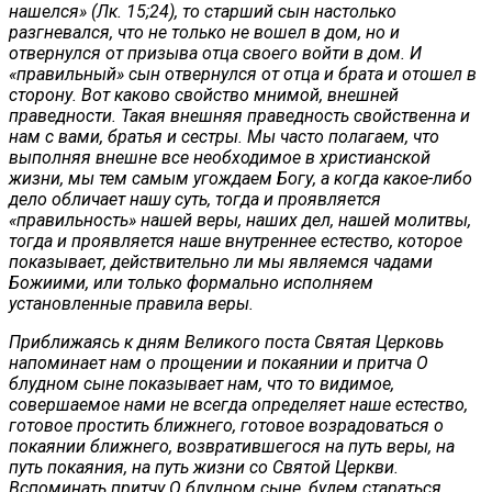
нашелся» (Лк. 15;24), то старший сын настолько
разгневался, что не только не вошел в дом, но и
отвернулся от призыва отца своего войти в дом. И
«правильный» сын отвернулся от отца и брата и отошел в
сторону. Вот каково свойство мнимой, внешней
праведности. Такая внешняя праведность свойственна и
нам с вами, братья и сестры. Мы часто полагаем, что
выполняя внешне все необходимое в христианской
жизни, мы тем самым угождаем Богу, а когда какое-либо
дело обличает нашу суть, тогда и проявляется
«правильность» нашей веры, наших дел, нашей молитвы,
тогда и проявляется наше внутреннее естество, которое
показывает, действительно ли мы являемся чадами
Божиими, или только формально исполняем
установленные правила веры.
Приближаясь к дням Великого поста Святая Церковь
напоминает нам о прощении и покаянии и притча О
блудном сыне показывает нам, что то видимое,
совершаемое нами не всегда определяет наше естество,
готовое простить ближнего, готовое возрадоваться о
покаянии ближнего, возвратившегося на путь веры, на
путь покаяния, на путь жизни со Святой Церкви.
Вспоминать притчу О блудном сыне, будем стараться