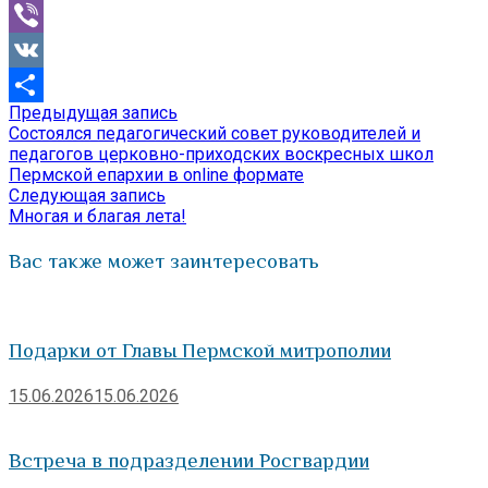
Mail.Ru
Viber
VK
Предыдущая
Предыдущая запись
Навигация
Отправить
запись:
Состоялся педагогический совет руководителей и
по
педагогов церковно-приходских воскресных школ
Пермской епархии в online формате
записям
Следующая
Следующая запись
запись:
Многая и благая лета!
Вас также может заинтересовать
Подарки от Главы Пермской митрополии
15.06.2026
15.06.2026
Встреча в подразделении Росгвардии