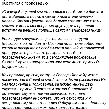
обратился с проповедью:
«С каждой неделей мы становимся все ближе и ближе к
дням Великого поста, в каждую подготовительную
неделю Святая Церковь все больше готовит нас к тому
моменту, когда мы испросив друг у друга прощение,
вступим на великое поприще святой Четыредесятницы.
Если в две минувшие подготовительные недели
(воскресные дни) Святая Церковь посвятила событиям,
которые раскрывают особенности падшей человеческой
природы, которые часто раскрывают себя в
повседневной жизни, то в сегодняшнее воскресенье
Святая Церковь предложила нам вспомнить притчу О
блудном сыне.
Как правило, притчи, которые Господь Иисус Христос
рассказывал в Своей земной жизни, были рассказаны Им
без пояснений и толкования, за исключением двух
случаев – притча О сеятеле и притча О плевелах. В
остальных случаях притча оканчивалась лишь
повествованием ее сюжета. Это же относится и к
сегодняшнему повествованию О блудном сыне. Человеку
предоставляется возможность самостоятельно