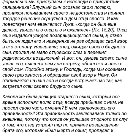
формально мы приступаем к исповеди в присутствии
священника? Блудный сын осознал свою потерю,
проникся пониманием своего не достоинства и принял
твердое решение вернуться в дом отца своего. И как
повествует нам евангелист Лука: «когда он был еще
далеко, увидел его отец его и сжалился» (Лк. 15;20). Отец
еще издалека увидел возвращающегося сына, а, стало
быть, он ждал его и наверняка не раз обращал свой взор
в его сторону. Наверняка, отец, ожидая своего блудного
сын, пролил не мало отцовских слез и пережил
родительских воздыханий. И вот, он, увидев своего сына,
узнал его, вышел к нему на встречу, обнял его и ввел в
свой дом. Подобно этому, и Господь, когда мы осознаем
свою греховность и обращаем свой взор к Нему, Он
откликается на наш зов и всегда встречает нас так, как
встретил отец своего блудного сына.
Какова же была реакция старшего сына, который все
время исполнял волю отца, всегда прибывал с ним, не
просил свою часть имения? В чем заключалась его
правильность? Эта правильность заключалась только во
внешнем, потому что когда он услышал от одного из слуг
о том, что отец устроил пир по причине возвращения
брата его, который «был мертв и ожил, пропадал и