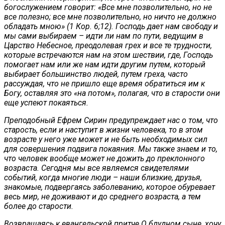
богослужением говорит:
«Все мне позволительно, но не
все полезно; все мне позволительно, но ничто не должно
обладать мною» (1 Кор. 6;12). Господь дает нам свободу и
мы сами выбираем – идти ли нам по пути, ведущим в
Царство Небесное, преодолевая грех и все те трудности,
которые встречаются нам на этом шествии, где, Господь
помогает нам или же нам идти другим путем, который
выбирает большинство людей, путем греха, часто
рассуждая, что не пришло еще время обратиться им к
Богу, оставляя это «на потом», полагая, что в старости они
еще успеют покаяться.
Преподобный Ефрем Сирин предупреждает нас о том, что
старость, если и наступит в жизни человека, то в этом
возрасте у него уже может и не быть необходимых сил
для совершения подвига покаяния. Мы также знаем и то,
что человек вообще может не дожить до преклонного
возраста. Сегодня мы все являемся свидетелями
событий, когда многие люди – наши близкие, друзья,
знакомые, подвергаясь заболеванию, которое обуревает
весь мир, не доживают и до среднего возраста, а тем
более до старости.
Возвращаясь к евангельской притче О блудном сыне, хочу