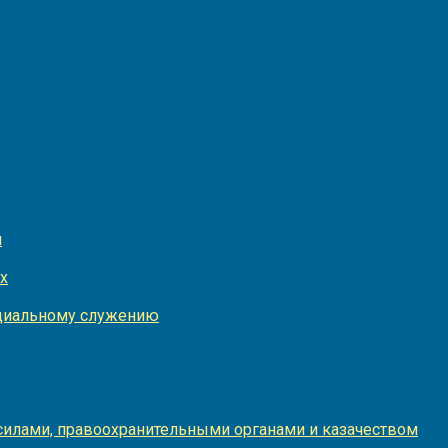
и
х
оциальному служению
илами, правоохранительными органами и казачеством