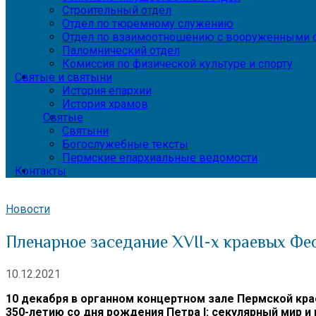
Строительный отдел
Отдел по тюремному служению
Отдел по взаимоотношению с вооруженными с
Паломнический отдел
Комиссия по физической культуре и спорту
Святые и святыни
История епархии
История храмов
Святые
Святыни
Богослужебные тексты
Пермские епархиальные ведомости
Контакты
Новости
Пленарное заседание XVII-х краевых Фе
10.12.2021
10 декабря в органном концертном зале Пермской кр
350-летию со дня рождения Петра I: секулярный мир и