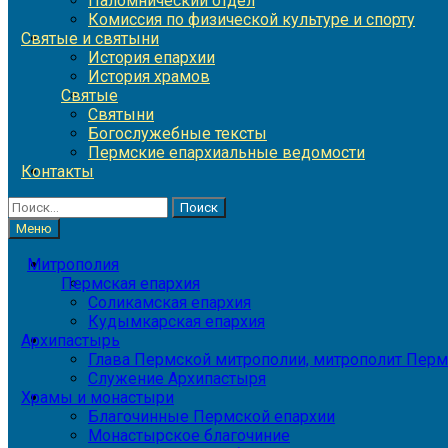
Паломнический отдел
Комиссия по физической культуре и спорту
Святые и святыни
История епархии
История храмов
Святые
Святыни
Богослужебные тексты
Пермские епархиальные ведомости
Контакты
Найти:
Меню
Митрополия
Пермская епархия
Соликамская епархия
Кудымкарская епархия
Архипастырь
Глава Пермской митрополии, митрополит Перм
Служение Архипастыря
Храмы и монастыри
Благочинные Пермской епархии
Монастырское благочиние