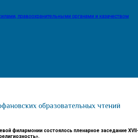
илами, правоохранительными органами и казачеством
офановских образовательных чтений
аевой филармонии состоялось пленарное заседание
XVII
 религиозность».