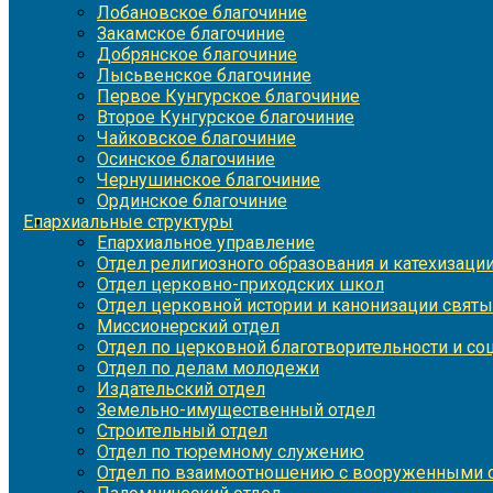
Лобановское благочиние
Закамское благочиние
Добрянское благочиние
Лысьвенское благочиние
Первое Кунгурское благочиние
Второе Кунгурское благочиние
Чайковское благочиние
Осинское благочиние
Чернушинское благочиние
Ординское благочиние
Епархиальные структуры
Епархиальное управление
Отдел религиозного образования и катехизаци
Отдел церковно-приходских школ
Отдел церковной истории и канонизации святы
Миссионерский отдел
Отдел по церковной благотворительности и с
Отдел по делам молодежи
Издательский отдел
Земельно-имущественный отдел
Строительный отдел
Отдел по тюремному служению
Отдел по взаимоотношению с вооруженными с