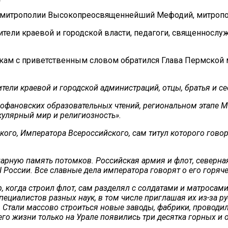
 митрополии Высокопреосвященнейший Мефодий, митропол
вители краевой и городской власти, педагоги, священнос
тникам с приветственным словом обратился Глава Пермск
ели краевой и городской администраций, отцы, братья и се
Феофановских образовательных чтений, региональном этапе
екулярный мир и религиозность».
о, Императора Всероссийского, сам титул которого говорит
дарную память потомков. Российская армия и флот, северна
I России. Все славные дела императора говорят о его горяч
р, когда строил флот, сам разделял с солдатами и матросам
специалистов разных наук, в том числе приглашая их из-за 
а. Стали массово строиться новые заводы, фабрики, провод
его жизни только на Урале появились три десятка горных и 