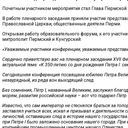
Почетным участником мероприятия стал Глава Пермской
В работе пленарного заседания приняли участие предста
Православной Церкви, общественные деятели Перми.
Открывая работу образовательного форума, к его учас
митрополит Пермский и Кунгурский:
«Уважаемые участники конференции, уважаемые представит
Сердечно приветствую вас на пленарном заседании XVII 
актуальной теме: «К 350-летию со дня рождения Петра I: с
Сегодняшняя конференция посвящена юбилею Петра Великог
незаурядный, из ряда вон выходящий след.
Без сомнения, Пётр I, названный Великим, заслужил благо
морям, развитие российской науки – вот что подарил Пётр 
Известно, что сам император не стеснялся браться за топо
заставлял учиться всех, искал и призывал к деятельности 
личностей, оставивших след в истории нашего государств
при Петре I было заложено основание нашего города. При 
крупнейшим промышленным центром нашего Отечества.