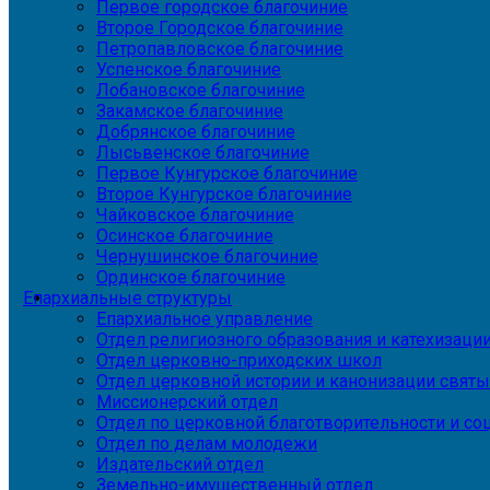
Первое городское благочиние
Второе Городское благочиние
Петропавловское благочиние
Успенское благочиние
Лобановское благочиние
Закамское благочиние
Добрянское благочиние
Лысьвенское благочиние
Первое Кунгурское благочиние
Второе Кунгурское благочиние
Чайковское благочиние
Осинское благочиние
Чернушинское благочиние
Ординское благочиние
Епархиальные структуры
Епархиальное управление
Отдел религиозного образования и катехизаци
Отдел церковно-приходских школ
Отдел церковной истории и канонизации святы
Миссионерский отдел
Отдел по церковной благотворительности и с
Отдел по делам молодежи
Издательский отдел
Земельно-имущественный отдел