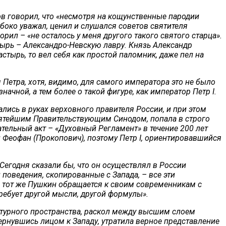
в говорил, что «несмотря на кощунственные пародии
убоко уважал, ценил и слушался советов святителя
рил – «не осталось у меня другого такого святого старца».
тырь – Александро-Невскую лавру. Князь Александр
тырь, то вел себя как простой паломник, даже пел на
 Петра, хотя, видимо, для самого императора это не было
чной, а тем более о такой фигуре, как император Петр I.
ались в руках верховного правителя России, и при этом
вятейшим Правительствующим Синодом, попала в строго
тельный акт – «Духовный Регламент» в течение 200 лет
 Феофан (Прокопович), поэтому Петр I, ориентировавшийся
 Сегодня сказали бы, что он осуществлял в России
поведения, скопированные с Запада, – все эти
о тот же Пушкин обращается к своим современникам с
требует другой мысли, другой формулы».
льтурного пространства, раскол между высшим слоем
ернувшись лицом к Западу, утратила верное представление