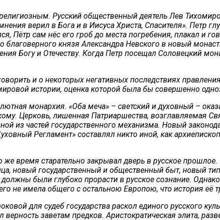
религиозным. Русский общественный деятель Лев Тихомиро
мнения верил в Бога и в Иисуса Христа, Спасителя». Петр гл
, Пётр сам нёс его гроб до места погребения, плакал и гово
го благоверного князя Александра Невского в новый монас
ия Богу и Отечеству. Когда Петр посещал Соловецкий монас
 говорить и о некоторых негативных последствиях правления
ировой истории, оценка которой была бы совершенно однозна
олютная монархия. «Оба меча» – светский и духовный – оказ
кому. Церковь, лишенная Патриаршества, возглавляемая С
дной из частей государственного механизма. Новый законода
ховный Регламент» составлял никто иной, как архиепископ
то же время старательно закрывал дверь в русское прошлое.
ца, новый государственный и общественный быт, новый тип 
 должны были глубоко прорасти в русское сознание. Однак
чего не имела общего с остальною Европою, что история её 
роковой для судеб государства раскол единого русского ку
 верность заветам предков. Аристократическая элита, разв