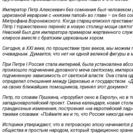
Император Петр Алексеевич без сомнения был человеком 
церковной иерархии с «князем папой» во главе – он без со
Митрофана Воронежского. Когда старец-епископ преставился
Пётр I торжественно перенёс в новую столицу мощи свято
Невский был для императора примером жертвенного служен
клиросе вместе с братским церковным хором.
Сегодня, в XXI веке, по прошествии трех веков, мы можем
очевидным. Думается, что нет ни одной великой фигуры в м
При Петре I Россия стала империей, была установлена абс
произошло подчинение духовного меча светскому, имперс
подчиненную зависимость от светской власти. Она стала о
определил отношения между Церковью и государством. «Ду
на своих ближайших помощников, принял этот документ.
Петр, по словам Пушкина, «прорубил окно в Европу», но в 
западноевропейский проект. Смена календаря, новая столи
грандиозные изменения, построения «на европейский лад»
такими словами: «Поймите же и то, что Россия никогда ни
Историки утверждают, что в петровскую эпоху начинается 
общества и простым народом, который традиционно хранил