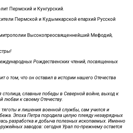
ит Пермский и Кунгурский.
лужители Пермской и Кудымкарской епархий Русской
ой митрополии Высокопреосвященнейший Мефодий,
стры!
 Международных Рождественских чтений, посвященных
 о том, что он оставил в истории нашего Отечества
я столица, славные победы в Северной войне, выход к
ей любви к своему Отечеству.
и тяготы и лишения военной службы, сам учился и
рубежа. Эпоха Петра породила целую плеяду незаурядных
илась разработка и добыча полезных ископаемых. Именно
оружейных заводов: сегодня Урал по-прежнему остается