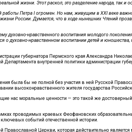
её реальной жизни. Этот раскол, это разделение народа, так 
 работы Петра I огромен. Но нам, живущим в XXI веке важн
й жизни России. Думается, что в ходе нынешних Чтений проз
ему духовно-нравственного воспитания молодого поколения. 
тится о духовно-нравственном воспитании детей и юношеств
нистрации губернатора Пермского края Александра Никола
й Департамента внутренней политики администрации губе
ения была бы не полной без участия в ней Русской Право
вании высоконравственного жителя государства Российск
ие нас моральные ценности — это такой же достоверный ф
 рамках проводимых краевых Феофановских образовательн
 ключевых событий отечественной истории.
й Православной Церкви, которая действительно является