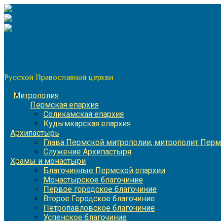
Перейти
к
содержимому
По благословению митрополита Пермского и Кунгурского 
Пермская митрополия
Русской Православной церкви
Митрополия
Пермская епархия
Соликамская епархия
Кудымкарская епархия
Архипастырь
Глава Пермской митрополии, митрополит Перм
Служение Архипастыря
Храмы и монастыри
Благочинные Пермской епархии
Монастырское благочиние
Первое городское благочиние
Второе Городское благочиние
Петропавловское благочиние
Успенское благочиние