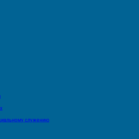
и
х
оциальному служению