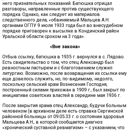
него признательных показаний. Батюшка отрицал
разговоры, направленные против существующего
порядка. Однако, как следует из материалов
следственного дела, «обвиняемый Мальцев А.Н.
органами ОГПУ 9 июля 1933 года был во внесудебном
порядке приговорен к высылке в Кондинский район
Уральской области сроком на 3 года».
«Вне закона»
Отбыв ссылку, батюшка в 1935 г. вернулся в с. Лядово.
Есть свидетельство о том, что отец Александр был
ревностным пастырем и с благоговением служил
литургию. Возможно, после возвращения из ссылки ему
еще довелось служить, но, по-видимому, недолго,
поскольку сельский храм Вознесения Господня,
построенный силами прихожан в 1909 г., был закрыт по
инициативе советских властей в середине мая 1936 г.
После закрытия храма отец Александр, будучи больным
человеком (в архивном деле есть справка Сергинской
районной больницы от 09.05.33 г. о состоянии здоровья
Мальцева А.Н., в которой сообщается диагноз:
«хронический суставной ревматизм» – с указанием, что