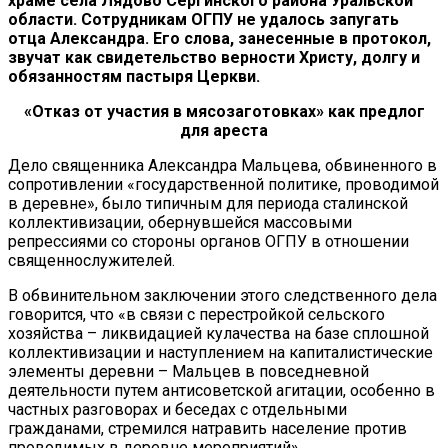
храме села Лядово Сергинского района Уральской
области. Сотрудникам ОГПУ не удалось запугать
отца Александра. Его слова, занесенные в протокол,
звучат как свидетельство верности Христу, долгу и
обязанностям пастыря Церкви.
«Отказ от участия в мясозаготовках» как предлог
для ареста
Дело священника Александра Мальцева, обвиненного в
сопротивлении «государственной политике, проводимой
в деревне», было типичным для периода сталинской
коллективизации, обернувшейся массовыми
репрессиями со стороны органов ОГПУ в отношении
священнослужителей.
В обвинительном заключении этого следственного дела
говорится, что «в связи с перестройкой сельского
хозяйства – ликвидацией кулачества на базе сплошной
коллективизации и наступлением на капиталистические
элементы деревни – Мальцев в повседневной
деятельности путем антисоветской агитации, особенно в
частных разговорах и беседах с отдельными
гражданами, стремился натравить население против
проводимых в деревне мероприятий».