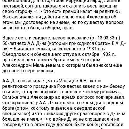
большевики для того, чтобы верующий народ лишить
пастырей, согнать таковых и склонить весь народ на
свою сторону. <…> Это есть прямой налет на религию».
Высказывался ли действительно отец Александр об
этом, мы достоверно не знаем, но по существу вопроса
информатор был, в общем, прав.
В деле есть и свидетельское показание (от 13.03.33 г.)
56-летнего А.А. Д-на (который приходился братом В.А. Д-
ну) – бывшего кулака, выселенного в 1931 г. в
Свердловск и сбежавшего оттуда в октябре 1932 г.,
проживающего дома у брата вместе с отцом
Александром Мальцевым, с которым был знаком еще
до своего переселения.
А.А. Д-н показывает, что «Мальцев А.Н. около
религиозного праздника Рождества завел с ним беседу
о войне, которая положит конец советскому режиму».
Сам же отец Александр во время допроса подчеркивал,
что спрашивал у А.А. Д-на только о своем двоюродном
брате (о том, как тому живется в свердловской
спецссылке) и что «никаких других разговоров с Д-ным
больше не имел. <…> о войне Д-на не спрашивал и не
говорил, что в этом году должен быть конец советской