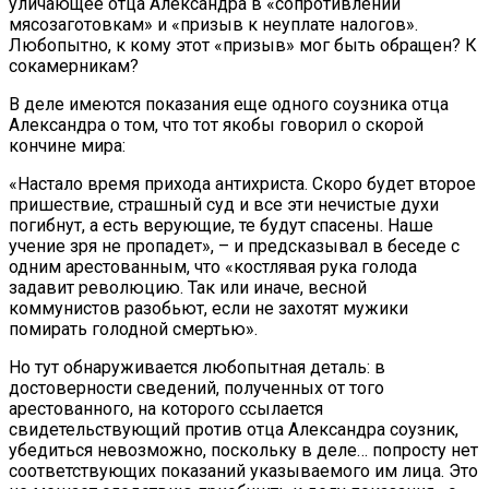
уличающее отца Александра в «сопротивлении
мясозаготовкам» и «призыв к неуплате налогов».
Любопытно, к кому этот «призыв» мог быть обращен? К
сокамерникам?
В деле имеются показания еще одного соузника отца
Александра о том, что тот якобы говорил о скорой
кончине мира:
«Настало время прихода антихриста. Скоро будет второе
пришествие, страшный суд и все эти нечистые духи
погибнут, а есть верующие, те будут спасены. Наше
учение зря не пропадет», – и предсказывал в беседе с
одним арестованным, что «костлявая рука голода
задавит революцию. Так или иначе, весной
коммунистов разобьют, если не захотят мужики
помирать голодной смертью».
Но тут обнаруживается любопытная деталь: в
достоверности сведений, полученных от того
арестованного, на которого ссылается
свидетельствующий против отца Александра соузник,
убедиться невозможно, поскольку в деле… попросту нет
соответствующих показаний указываемого им лица. Это