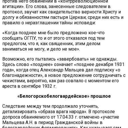
против него обвинений в «контрреволюционной
агитации». Его слова, занесенные следователем в
протокол, звучат как свидетельство верности Христу и
долгу и обязанностям пастыря Церкви; среди них есть и
правило о неразглашении тайны исповеди:
«Когда позднее мне было предложено кое-что
сообщать ОГПУ, то и от этого отказался под тем
предлогом, что я, как священник, этим делом
заниматься не могу, и дело не мое».
Возможно, его пытались «завербовать» не однажды.
Здесь слово «позднее» означает «позднее декабря 1931
года», когда отец Александр Мальцев дал подписку «о
благонадежности», а новое предложение сотрудничать с
чекистами, вероятно, как раз совпало с моментом его
ареста в сентябре 1932 г.
«Белогорскобелогвардейское» прошлое
Следствие между тем продолжало уточнять,
детализировать «образа врага народа». В протоколе
допроса обвиняемого от 17.04.33 г. отмечено «участие
Мальцева А.Н. в период Гражданской войны в
белогвардейских формированиях». Как указывает сам