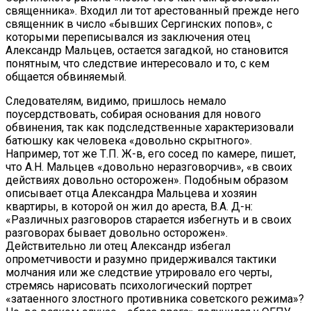
священника». Входил ли тот арестованный прежде него
священник в число «бывших Сергинских попов», с
которыми переписывался из заключения отец
Александр Мальцев, остается загадкой, но становится
понятным, что следствие интересовало и то, с кем
общается обвиняемый.
Следователям, видимо, пришлось немало
поусердствовать, собирая основания для нового
обвинения, так как подследственные характеризовали
батюшку как человека «довольно скрытного».
Например, тот же Т.П. Ж-в, его сосед по камере, пишет,
что А.Н. Мальцев «довольно неразговорчив», «в своих
действиях довольно осторожен». Подобным образом
описывает отца Александра Мальцева и хозяин
квартиры, в которой он жил до ареста, В.А. Д-н:
«Различных разговоров старается избегнуть и в своих
разговорах бывает довольно осторожен».
Действительно ли отец Александр избегал
опрометчивости и разумно придерживался тактики
молчания или же следствие утрировало его черты,
стремясь нарисовать психологический портрет
«затаенного злостного противника советского режима»?