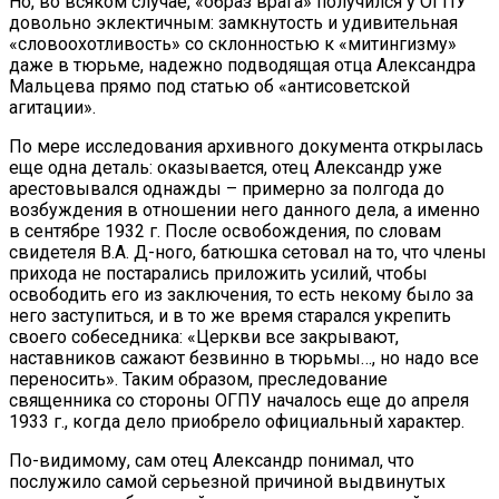
Но, во всяком случае, «образ врага» получился у ОГПУ
довольно эклектичным: замкнутость и удивительная
«словоохотливость» со склонностью к «митингизму»
даже в тюрьме, надежно подводящая отца Александра
Мальцева прямо под статью об «антисоветской
агитации».
По мере исследования архивного документа открылась
еще одна деталь: оказывается, отец Александр уже
арестовывался однажды – примерно за полгода до
возбуждения в отношении него данного дела, а именно
в сентябре 1932 г. После освобождения, по словам
свидетеля В.А. Д-ного, батюшка сетовал на то, что члены
прихода не постарались приложить усилий, чтобы
освободить его из заключения, то есть некому было за
него заступиться, и в то же время старался укрепить
своего собеседника: «Церкви все закрывают,
наставников сажают безвинно в тюрьмы…, но надо все
переносить». Таким образом, преследование
священника со стороны ОГПУ началось еще до апреля
1933 г., когда дело приобрело официальный характер.
По-видимому, сам отец Александр понимал, что
послужило самой серьезной причиной выдвинутых