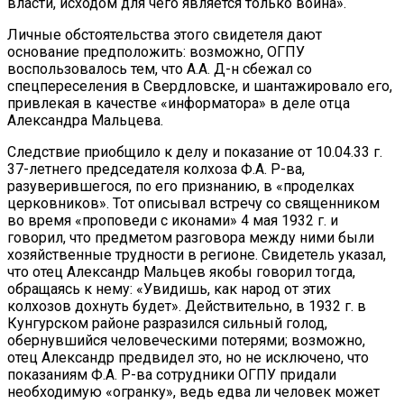
власти, исходом для чего является только война».
Личные обстоятельства этого свидетеля дают
основание предположить: возможно, ОГПУ
воспользовалось тем, что А.А. Д-н сбежал со
спецпереселения в Свердловске, и шантажировало его,
привлекая в качестве «информатора» в деле отца
Александра Мальцева.
Следствие приобщило к делу и показание от 10.04.33 г.
37-летнего председателя колхоза Ф.А. Р-ва,
разуверившегося, по его признанию, в «проделках
церковников». Тот описывал встречу со священником
во время «проповеди с иконами» 4 мая 1932 г. и
говорил, что предметом разговора между ними были
хозяйственные трудности в регионе. Свидетель указал,
что отец Александр Мальцев якобы говорил тогда,
обращаясь к нему: «Увидишь, как народ от этих
колхозов дохнуть будет». Действительно, в 1932 г. в
Кунгурском районе разразился сильный голод,
обернувшийся человеческими потерями; возможно,
отец Александр предвидел это, но не исключено, что
показаниям Ф.А. Р-ва сотрудники ОГПУ придали
необходимую «огранку», ведь едва ли человек может