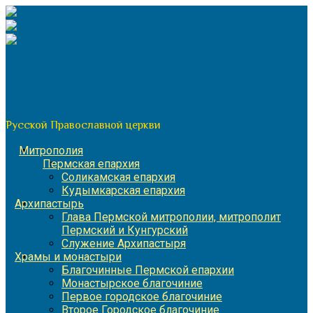
Перейти
к
содержимому
По благословению митрополита Пермского и Кунгурского
Игнатия
Пермская митрополия
Русской Православной церкви
Митрополия
Пермская епархия
Соликамская епархия
Кудымкарская епархия
Архипастырь
Глава Пермской митрополии, митрополит
Пермский и Кунгурский
Служение Архипастыря
Храмы и монастыри
Благочинные Пермской епархии
Монастырское благочиние
Первое городское благочиние
Второе Городское благочиние