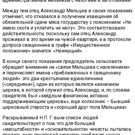
административный механизм с налогами и заготовками.
Между тем отец Александр Мальцев в своих показаниях
отмечает, что отказался в получении извещения об
обязательной сдаче мяса государству с пояснением: «Не
имею скота и уплатить не могу». Это соответствовало
действительности, поскольку сам отец Александр
проживал в это время на чужой квартире, а в протоколе
допроса священника в графе «Имущественное
положение» значится: «Неимущий».
В конце своего показания председатель сельсовета
обращает внимание на «связи Мальцева с населением»
и перечисляет имена «приближенных к священнику
людей»: это два крестьянина-единоличника
(«середняки»), один из которых являлся казначеем
церкви, в которой служил отец Александр, и, по словам
свидетеля, был «заядлым фанатиком, активно
поддерживающим церковь»; еще колхозник – бывший
церковный староста и «хороший друг попа Мальцева».
Раскрываемый Н.П. Г-вым список людей
свидетельствует о том, что для большей
«масштабности» и «основательности» чекисты пытались
придать делу групповой характер, изобличая некую