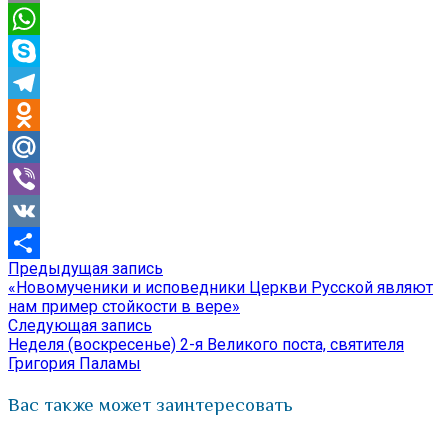
Email
WhatsApp
Skype
Telegram
Odnoklassniki
Mail.Ru
Viber
VK
Предыдущая
Предыдущая запись
Навигация
Отправить
запись:
«Новомученики и исповедники Церкви Русской являют
по
нам пример стойкости в вере»
Следующая
Следующая запись
записям
запись:
Неделя (воскресенье) 2-я Великого поста, святителя
Григория Паламы
Вас также может заинтересовать