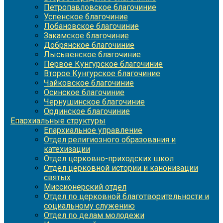
Петропавловское благочиние
Успенское благочиние
Лобановское благочиние
Закамское благочиние
Добрянское благочиние
Лысьвенское благочиние
Первое Кунгурское благочиние
Второе Кунгурское благочиние
Чайковское благочиние
Осинское благочиние
Чернушинское благочиние
Ординское благочиние
Епархиальные структуры
Епархиальное управление
Отдел религиозного образования и
катехизации
Отдел церковно-приходских школ
Отдел церковной истории и канонизации
святых
Миссионерский отдел
Отдел по церковной благотворительности и
социальному служению
Отдел по делам молодежи