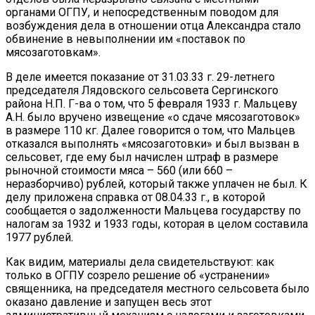
органами ОГПУ, и непосредственным поводом для
возбуждения дела в отношении отца Александра стало
обвинение в невыполнении им «поставок по
мясозаготовкам».
В деле имеется показание от 31.03.33 г. 29-летнего
председателя Лядовского сельсовета Сергинского
района Н.П. Г-ва о том, что 5 февраля 1933 г. Мальцеву
А.Н. было вручено извещение «о сдаче мясозаготовок»
в размере 110 кг. Далее говорится о том, что Мальцев
отказался выполнять «мясозаготовки» и был вызван в
сельсовет, где ему был начислен штраф в размере
рыночной стоимости мяса – 560 (или 660 –
неразборчиво) рублей, который также уплачен не был. К
делу приложена справка от 08.04.33 г., в которой
сообщается о задолженности Мальцева государству по
налогам за 1932 и 1933 годы, которая в целом составила
1977 рублей.
Как видим, материалы дела свидетельствуют: как
только в ОГПУ созрело решение об «устранении»
священника, на председателя местного сельсовета было
оказано давление и запущен весь этот