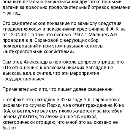
помнить детально высказывания другого с точными
датами за довольно продолжительный отрезок времени
– за год.
Это свидетельское показание по замыслу следствия
«подкреплялось» и показаниями крестьянина Ф.А. К-на
от 12.04.33 г. о том, что осенью 1932 г. Мальцев А.Н.
проводил в д. Сарановой с верующих сбор
пожертвований и при этом называл колхозы
«антихристовыми хозяйствами».
Сам отец Александр в протоколе допроса отрицал это:
«По отношению к колхозам никаких взглядов не
высказывал, а считал, что эти мероприятия –
государственные».
Примечательно и то, что пишет далее священник:
«Тот факт, что, находясь в 32-м году в д. Сарановой с
иконами по случаю Пасхи, я на ответ гражданина К-на
Ф.А. ответил, что раз ему плохо живется и за молебен
нечем уплатить, то зачем он шел в колхоз,
категорически отрицаю, что мной это высказано не
было».