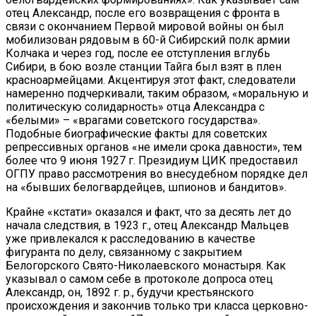
отец Александр, после его возвращения с фронта в
связи с окончанием Первой мировой войны он был
мобилизован рядовым в 60-й Сибирский полк армии
Колчака и через год, после ее отступления вглубь
Сибири, в бою возле станции Тайга был взят в плен
красноармейцами. Акцентируя этот факт, следователи
намеренно подчеркивали, таким образом, «моральную и
политическую солидарность» отца Александра с
«белыми» – «врагами советского государства».
Подобные биографические факты для советских
репрессивных органов «не имели срока давности», тем
более что 9 июня 1927 г. Президиум ЦИК предоставил
ОГПУ право рассмотрения во внесудебном порядке дел
на «бывших белогвардейцев, шпионов и бандитов».
Крайне «кстати» оказался и факт, что за десять лет до
начала следствия, в 1923 г., отец Александр Мальцев
уже привлекался к расследованию в качестве
фигуранта по делу, связанному с закрытием
Белогорского Свято-Николаевского монастыря. Как
указывал о самом себе в протоколе допроса отец
Александр, он, 1892 г. р., будучи крестьянского
происхождения и закончив только три класса церковно-