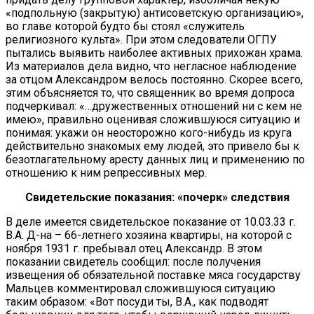
«подпольную (закрытую) антисоветскую организацию»,
во главе которой будто бы стоял «служитель
религиозного культа». При этом следователи ОГПУ
пытались выявить наиболее активных прихожан храма.
Из материалов дела видно, что негласное наблюдение
за отцом Александром велось постоянно. Скорее всего,
этим объясняется то, что священник во время допроса
подчеркивал: «…дружественных отношений ни с кем не
имею», правильно оценивая сложившуюся ситуацию и
понимая: укажи он неосторожно кого-нибудь из круга
действительно знакомых ему людей, это привело бы к
безотлагательному аресту данных лиц и применению по
отношению к ним репрессивных мер.
Свидетельские показания: «почерк» следствия
В деле имеется свидетельское показание от 10.03.33 г.
В.А. Д-на – 66-летнего хозяина квартиры, на которой с
ноября 1931 г. пребывал отец Александр. В этом
показании свидетель сообщил: после получения
извещения об обязательной поставке мяса государству
Мальцев комментировал сложившуюся ситуацию
таким образом: «Вот посуди ты, В.А., как подводят