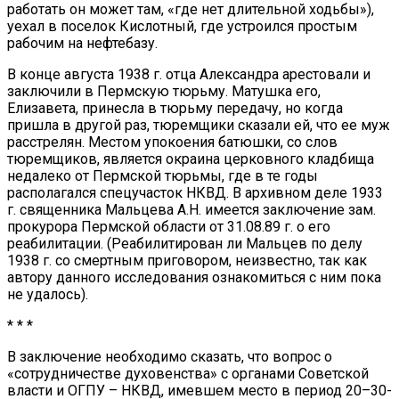
работать он может там, «где нет длительной ходьбы»),
уехал в поселок Кислотный, где устроился простым
рабочим на нефтебазу.
В конце августа 1938 г. отца Александра арестовали и
заключили в Пермскую тюрьму. Матушка его,
Елизавета, принесла в тюрьму передачу, но когда
пришла в другой раз, тюремщики сказали ей, что ее муж
расстрелян. Местом упокоения батюшки, со слов
тюремщиков, является окраина церковного кладбища
недалеко от Пермской тюрьмы, где в те годы
располагался спецучасток НКВД. В архивном деле 1933
г. священника Мальцева А.Н. имеется заключение зам.
прокурора Пермской области от 31.08.89 г. о его
реабилитации. (Реабилитирован ли Мальцев по делу
1938 г. со смертным приговором, неизвестно, так как
автору данного исследования ознакомиться с ним пока
не удалось).
* * *
В заключение необходимо сказать, что вопрос о
«сотрудничестве духовенства» с органами Советской
власти и ОГПУ – НКВД, имевшем место в период 20–30-