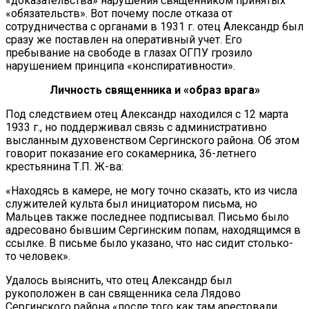
«доказательства» нарушения священником принятых
«обязательств». Вот почему после отказа от
сотрудничества с органами в 1931 г. отец Александр был
сразу же поставлен на оперативный учет. Его
пребывание на свободе в глазах ОГПУ грозило
нарушением принципа «конспиративности».
Личность священника и «образ врага»
Под следствием отец Александр находился с 12 марта
1933 г., но поддерживал связь с административно
высланным духовенством Сергинского района. Об этом
говорит показание его сокамерника, 36-летнего
крестьянина Т.П. Ж-ва:
«Находясь в камере, не могу точно сказать, кто из числа
служителей культа был инициатором письма, но
Мальцев также последнее подписывал. Письмо было
адресовано бывшим Сергинским попам, находящимся в
ссылке. В письме было указано, что нас сидит столько-
то человек».
Удалось выяснить, что отец Александр был
рукоположен в сан священника села Лядово
Сергинского района «после того как там арестовали