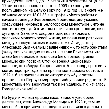
приходской школы, до 17 лет жил в хозяйстве отца, а с
17-летнего возраста (то есть с 1909 г.) «поступил
послушником на Белую Гору по 1912 год». В анкете же
обвиняемого от 18.01.33 г. в графе «Место работы с
начала войны до Февральской революции» указано
следующее: «Монах в Белогорском монастыре», что не
соответствует действительности ни по хронологии, ни по
сути дела. Заметим: следователи, незнакомые с
реалиями монастырской жизни, не понимали различия
между «послушником» и «монахом». А ведь отец
Александр был «белым священником», то есть женатым
(жену его, как видно из анкеты, звали Елизавета), что
стало бы невозможным, если бы он ранее принял
монашеский постриг. С точки зрения церковных
канонов, это абсурд. Скорее всего, Александр, прожив в
монастыре три года и не приняв монашеских обетов, в
1912 г. был призван на воинскую службу, а затем
прошел всю Первую мировую войну в чине рядового. В
монастырь ему вернуться так и не удалось, т.к. началась
Гражданская война.
Не будучи монастырским насельником уже более
десяти лет, отец Александр Мальцев в 1923 г., тем не
менее, был привлечен к следствию в связи с делом о