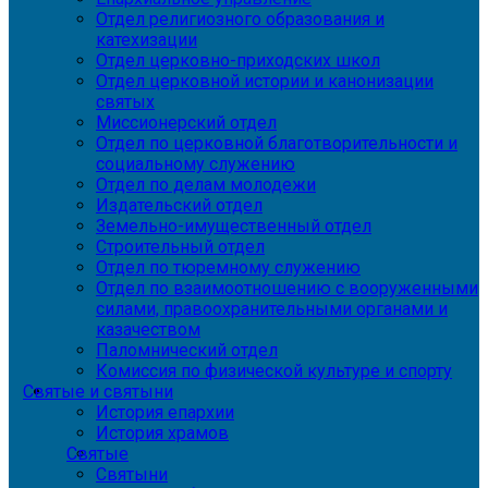
Отдел религиозного образования и
катехизации
Отдел церковно-приходских школ
Отдел церковной истории и канонизации
святых
Миссионерский отдел
Отдел по церковной благотворительности и
социальному служению
Отдел по делам молодежи
Издательский отдел
Земельно-имущественный отдел
Строительный отдел
Отдел по тюремному служению
Отдел по взаимоотношению с вооруженными
силами, правоохранительными органами и
казачеством
Паломнический отдел
Комиссия по физической культуре и спорту
Святые и святыни
История епархии
История храмов
Святые
Святыни