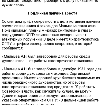
не мешает следствию приобщить к делу показания «с
чужих слов».
Подлинная причина ареста
Со снятием грифа секретности с дела истинная причина
ареста священника Александра Мальцева стала ясна.
По-видимому, главным «раздражителем» в глазах
сотрудников ОГПУ явился отказ священника от
агентурных поручений. В деле имеется характеристика
ОГПУ с грифом «совершенно секретно», в которой
сообщается:
«Мальцев А.Н. был завербован для работы среди
духовенства… , от работы категорически отказался».
«Мальцев А.Н. был завербован в декабре 1931 года для
работы среди духовенства -тихонцев Сергинской
ориентации. Имеет хороший круг близких знакомых из
числа реакционного духовенства, но от работы
категорически отказался под предлогом: “Я работать
Советской власти, как служитель культа, не могу”».
Далее в характеристике следует исчерпывающее
указание оперативникам ОГПУ: «В дальнейшей работе
использован быть не может».