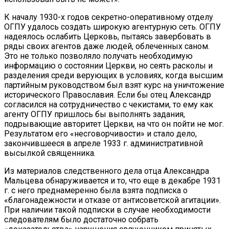
К началу 1930-х годов секретно-оперативному отделу
ОГПУ удалось создать широкую агентурную сеть. ОГПУ
надеялось ослабить Церковь, пытаясь завербовать в
ряды своих агентов даже людей, облеченных саном.
Это не только позволяло получать необходимую
информацию о состоянии Церкви, но сеять расколы и
разделения среди верующих в условиях, когда высшим
партийным руководством был взят курс на уничтожение
исторического Православия. Если бы отец Александр
согласился на сотрудничество с чекистами, то ему как
агенту ОГПУ пришлось бы выполнять задания,
подрывающие авторитет Церкви, на что он пойти не мог.
Результатом его «несговорчивости» и стало дело,
закончившееся в апреле 1933 г. административной
высылкой священника.
Из материалов следственного дела отца Александра
Мальцева обнаруживается и то, что еще в декабре 1931
г. с него преднамеренно была взята подписка о
«благонадежности и отказе от антисоветской агитации».
При наличии такой подписки в случае необходимости
следователям было достаточно собрать