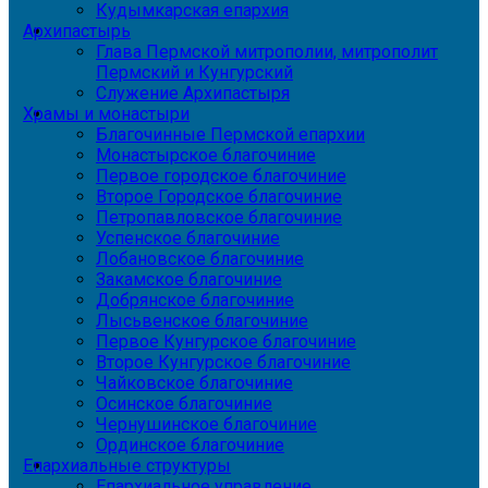
Кудымкарская епархия
Архипастырь
Глава Пермской митрополии, митрополит
Пермский и Кунгурский
Служение Архипастыря
Храмы и монастыри
Благочинные Пермской епархии
Монастырское благочиние
Первое городское благочиние
Второе Городское благочиние
Петропавловское благочиние
Успенское благочиние
Лобановское благочиние
Закамское благочиние
Добрянское благочиние
Лысьвенское благочиние
Первое Кунгурское благочиние
Второе Кунгурское благочиние
Чайковское благочиние
Осинское благочиние
Чернушинское благочиние
Ординское благочиние
Епархиальные структуры
Епархиальное управление