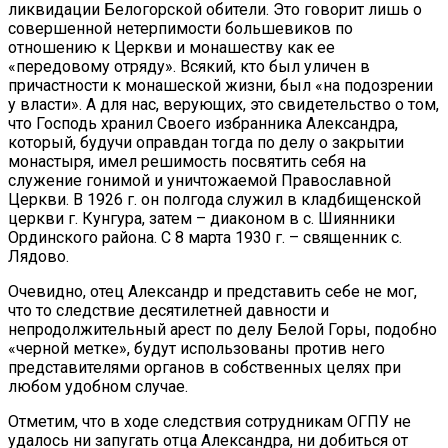
ликвидации Белогорской обители. Это говорит лишь о
совершенной нетерпимости большевиков по
отношению к Церкви и монашеству как ее
«передовому отряду». Всякий, кто был уличен в
причастности к монашеской жизни, был «на подозрении
у власти». А для нас, верующих, это свидетельство о том,
что Господь хранил Своего избранника Александра,
который, будучи оправдан тогда по делу о закрытии
монастыря, имел решимость посвятить себя на
служение гонимой и уничтожаемой Православной
Церкви. В 1926 г. он полгода служил в кладбищенской
церкви г. Кунгура, затем – диаконом в с. Шиянники
Ординского района. С 8 марта 1930 г. – священник с.
Лядово.
Очевидно, отец Александр и представить себе не мог,
что то следствие десятилетней давности и
непродолжительный арест по делу Белой Горы, подобно
«черной метке», будут использованы против него
представителями органов в собственных целях при
любом удобном случае.
Отметим, что в ходе следствия сотрудникам ОГПУ не
удалось ни запугать отца Александра, ни добиться от