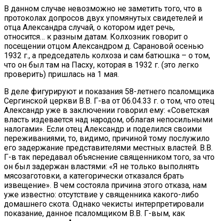
В данном случае невозможно не заметить того, что в
протоколах допросов двух упомянутых свидетелей и
отца Александра случай, о котором идет речь,
относится… к разным датам. Колхозник говорит о
посещении отцом Александром д. Сарановой осенью
1932 г., а председатель колхоза и сам батюшка – о том,
что он был там на Пасху, которая в 1932 г. (это легко
проверить) пришлась на 1 мая.
В деле фигурируют и показания 58-летнего псаломщика
Сергинской церкви В.В. Г-ва от 06.04.33 г. о том, что отец
Александр уже в заключении говорил ему: «Советская
власть издевается над народом, облагая непосильными
налогами». Если отец Александр и поделился своими
переживаниями, то, видимо, причиной тому послужило
его задержание представителями местных властей. В.В.
Г-в так передавал объяснение священником того, за что
он был задержан властями: «Я не только выполнять
мясозаготовки, а категорически отказался брать
извещение». В чем состояла причина этого отказа, нам
уже известно: отсутствие у священника какого-либо
домашнего скота. Однако чекисты интерпретировали
показание, данное псаломщиком В.В. Г-вым, как