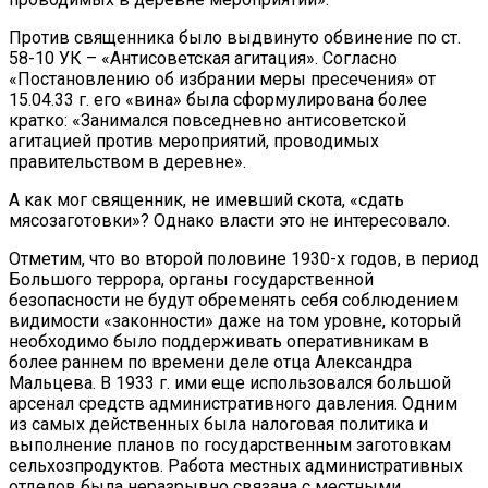
Против священника было выдвинуто обвинение по ст.
58-10 УК – «Антисоветская агитация». Согласно
«Постановлению об избрании меры пресечения» от
15.04.33 г. его «вина» была сформулирована более
кратко: «Занимался повседневно антисоветской
агитацией против мероприятий, проводимых
правительством в деревне».
А как мог священник, не имевший скота, «сдать
мясозаготовки»? Однако власти это не интересовало.
Отметим, что во второй половине 1930-х годов, в период
Большого террора, органы государственной
безопасности не будут обременять себя соблюдением
видимости «законности» даже на том уровне, который
необходимо было поддерживать оперативникам в
более раннем по времени деле отца Александра
Мальцева. В 1933 г. ими еще использовался большой
арсенал средств административного давления. Одним
из самых действенных была налоговая политика и
выполнение планов по государственным заготовкам
сельхозпродуктов. Работа местных административных
отделов была неразрывно связана с местными