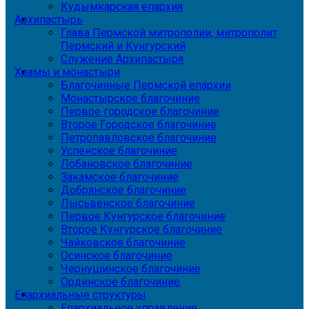
Кудымкарская епархия
Архипастырь
Глава Пермской митрополии, митрополит
Пермский и Кунгурский
Служение Архипастыря
Храмы и монастыри
Благочинные Пермской епархии
Монастырское благочиние
Первое городское благочиние
Второе Городское благочиние
Петропавловское благочиние
Успенское благочиние
Лобановское благочиние
Закамское благочиние
Добрянское благочиние
Лысьвенское благочиние
Первое Кунгурское благочиние
Второе Кунгурское благочиние
Чайковское благочиние
Осинское благочиние
Чернушинское благочиние
Ординское благочиние
Епархиальные структуры
Епархиальное управление