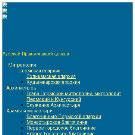
Перейти
к
содержимому
По благословению митрополита Пермского и Кунгурского
Игнатия
Пермская митрополия
Русской Православной церкви
Митрополия
Пермская епархия
Соликамская епархия
Кудымкарская епархия
Архипастырь
Глава Пермской митрополии, митрополит
Пермский и Кунгурский
Служение Архипастыря
Храмы и монастыри
Благочинные Пермской епархии
Монастырское благочиние
Первое городское благочиние
Второе Городское благочиние