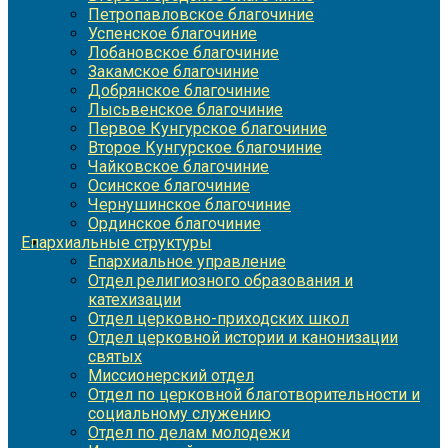
Петропавловское благочиние
Успенское благочиние
Лобановское благочиние
Закамское благочиние
Добрянское благочиние
Лысьвенское благочиние
Первое Кунгурское благочиние
Второе Кунгурское благочиние
Чайковское благочиние
Осинское благочиние
Чернушинское благочиние
Ординское благочиние
Епархиальные структуры
Епархиальное управление
Отдел религиозного образования и
катехизации
Отдел церковно-приходских школ
Отдел церковной истории и канонизации
святых
Миссионерский отдел
Отдел по церковной благотворительности и
социальному служению
Отдел по делам молодежи