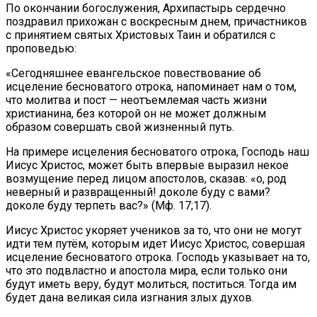
По окончании богослужения, Архипастырь сердечно
поздравил прихожан с воскресным днем, причастников
с принятием святых Христовых Таин и обратился с
проповедью:
«Сегодняшнее евангельское повествование об
исцеление бесноватого отрока, напоминает нам о том,
что молитва и пост — неотъемлемая часть жизни
христианина, без которой он не может должным
образом совершать свой жизненный путь.
На примере исцеления бесноватого отрока, Господь наш
Иисус Христос, может быть впервые выразил некое
возмущение перед лицом апостолов, сказав: «о, род
неверный и развращенный! доколе буду с вами?
доколе буду терпеть вас?» (Мф. 17;17).
Иисус Христос укоряет учеников за то, что они не могут
идти тем путём, которым идет Иисус Христос, совершая
исцеление бесноватого отрока. Господь указывает на то,
что это подвластно и апостола мира, если только они
будут иметь веру, будут молиться, поститься. Тогда им
будет дана великая сила изгнания злых духов.