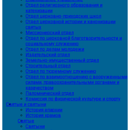
Отдел религиозного образования и
катехизации
Отдел церковно-приходских школ
Отдел церковной истории и канонизации
святых
Миссионерский отдел
Отдел по церковной благотворительности и
социальному служению
Отдел по делам молодежи
Издательский отдел
Земельно-имущественный отдел
Строительный отдел
Отдел по тюремному служению
Отдел по взаимоотношению с вооруженными
силами, правоохранительными органами и
казачеством
Паломнический отдел
Комиссия по физической культуре и спорту
Святые и святыни
История епархии
История храмов
Святые
Святыни