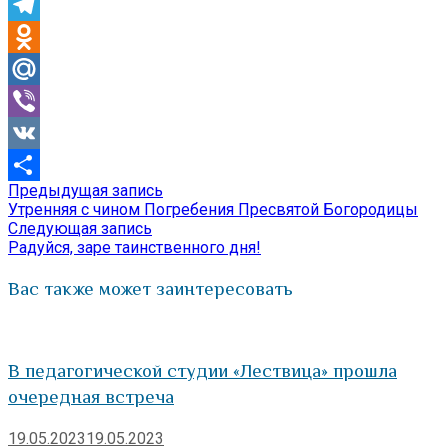
Skype
Telegram
Odnoklassniki
Mail.Ru
Viber
VK
Предыдущая
Предыдущая запись
Навигация
Отправить
запись:
Утренняя с чином Погребения Пресвятой Богородицы
по
Следующая
Следующая запись
запись:
Радуйся, заре таинственного дня!
записям
Вас также может заинтересовать
В педагогической студии «Лествица» прошла
очередная встреча
19.05.2023
19.05.2023