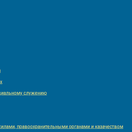
и
х
оциальному служению
илами, правоохранительными органами и казачеством