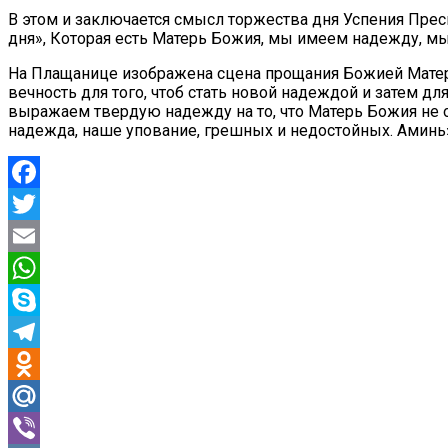
В этом и заключается смысл торжества дня Успения Прес
дня», Которая есть Матерь Божия, мы имеем надежду, м
На Плащанице изображена сцена прощания Божией Матери с
вечность для того, чтоб стать новой надеждой и затем дл
выражаем твердую надежду на то, что Матерь Божия не ос
надежда, наше упование, грешных и недостойных. Аминь
Facebook
Twitter
Email
WhatsApp
Skype
Telegram
Odnoklassniki
Mail.Ru