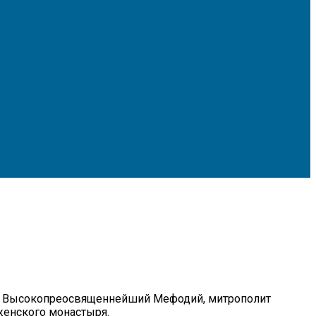
ии Высокопреосвященнейший Мефодий, митрополит
женского монастыря.