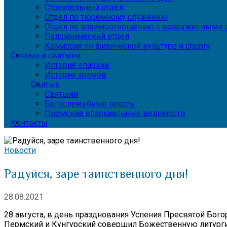
Строительный отдел
Отдел по тюремному служению
Отдел по взаимоотношению с вооруженными с
Паломнический отдел
Комиссия по физической культуре и спорту
Святые и святыни
История епархии
История храмов
Святые
Святыни
Богослужебные тексты
Пермские епархиальные ведомости
Контакты
Новости
Радуйся, заре таинственного дня!
28.08.2021
28 августа, в день празднования Успения Пресвятой Б
Пермский и Кунгурский совершил Божественную литург