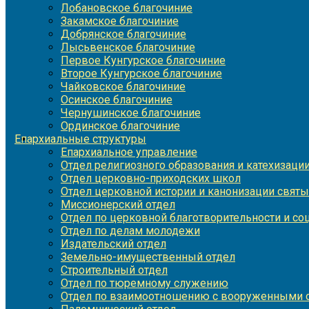
Лобановское благочиние
Закамское благочиние
Добрянское благочиние
Лысьвенское благочиние
Первое Кунгурское благочиние
Второе Кунгурское благочиние
Чайковское благочиние
Осинское благочиние
Чернушинское благочиние
Ординское благочиние
Епархиальные структуры
Епархиальное управление
Отдел религиозного образования и катехизаци
Отдел церковно-приходских школ
Отдел церковной истории и канонизации святы
Миссионерский отдел
Отдел по церковной благотворительности и с
Отдел по делам молодежи
Издательский отдел
Земельно-имущественный отдел
Строительный отдел
Отдел по тюремному служению
Отдел по взаимоотношению с вооруженными с