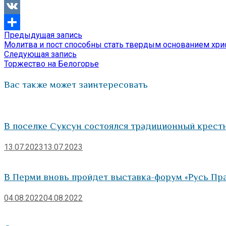
Viber
VK
Предыдущая
Предыдущая запись
Навигация
Отправить
запись:
Молитва и пост способны стать твердым основанием хри
по
Следующая
Следующая запись
запись:
Торжество на Белогорье
записям
Вас также может заинтересовать
В поселке Суксун состоялся традиционный крест
13.07.2023
13.07.2023
В Перми вновь пройдет выставка-форум «Русь Пр
04.08.2022
04.08.2022