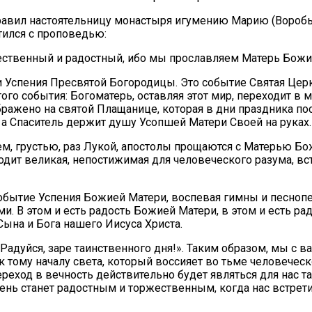
авил настоятельницу монастыря игумению Марию (Воробье
тился с проповедью:
жественный и радостный, ибо мы прославляем Матерь Бож
и Успения Пресвятой Богородицы. Это событие Святая Цер
го события: Богоматерь, оставляя этот мир, переходит в м
бражено на святой Плащанице, которая в дни праздника п
 а Спаситель держит душу Усопшей Матери Своей на руках
м, грустью, раз Лукой, апостолы прощаются с Матерью Бож
т великая, непостижимая для человеческого разума, встр
обытие Успения Божией Матери, воспевая гимны и песнопе
ами. В этом и есть радость Божией Матери, в этом и есть 
Сына и Бога нашего Иисуса Христа.
Радуйся, заре таинственного дня!». Таким образом, мы с в
 к тому началу света, который воссияет во тьме человече
ереход в вечность действительно будет являться для нас 
т день станет радостным и торжественным, когда нас встре