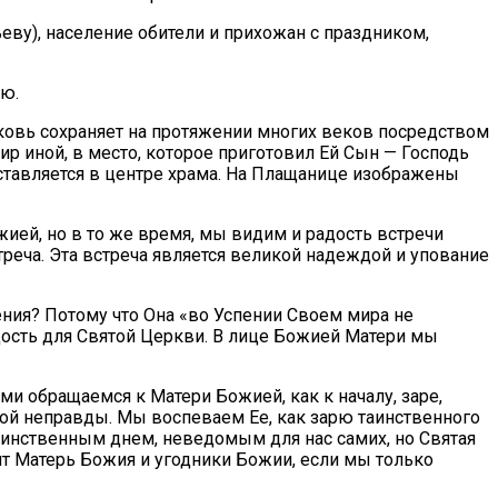
ву), население обители и прихожан с праздником,
ию.
ковь сохраняет на протяжении многих веков посредством
ир иной, в место, которое приготовил Ей Сын — Господь
оставляется в центре храма. На Плащанице изображены
.
ией, но в то же время, мы видим и радость встречи
еча. Эта встреча является великой надеждой и упование
ния? Потому что Она «во Успении Своем мира не
радость для Святой Церкви. В лице Божией Матери мы
ами обращаемся к Матери Божией, как к началу, заре,
ской неправды. Мы воспеваем Ее, как зарю таинственного
таинственным днем, неведомым для нас самих, но Святая
тит Матерь Божия и угодники Божии, если мы только