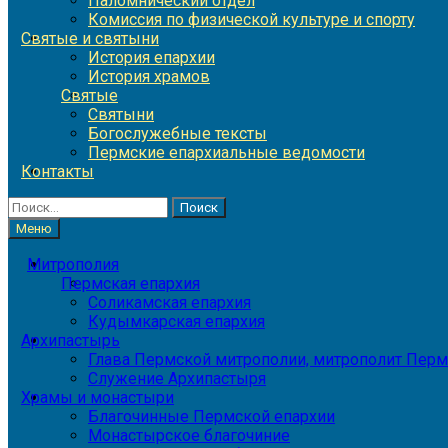
Паломнический отдел
Комиссия по физической культуре и спорту
Святые и святыни
История епархии
История храмов
Святые
Святыни
Богослужебные тексты
Пермские епархиальные ведомости
Контакты
Найти:
Меню
Митрополия
Пермская епархия
Соликамская епархия
Кудымкарская епархия
Архипастырь
Глава Пермской митрополии, митрополит Перм
Служение Архипастыря
Храмы и монастыри
Благочинные Пермской епархии
Монастырское благочиние