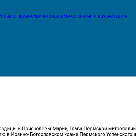
илами, правоохранительными органами и казачеством
огородицы и Приснодевы Марии, Глава Пермской митропол
ию в Иоанно-Богословском храме Пермского Успенского 