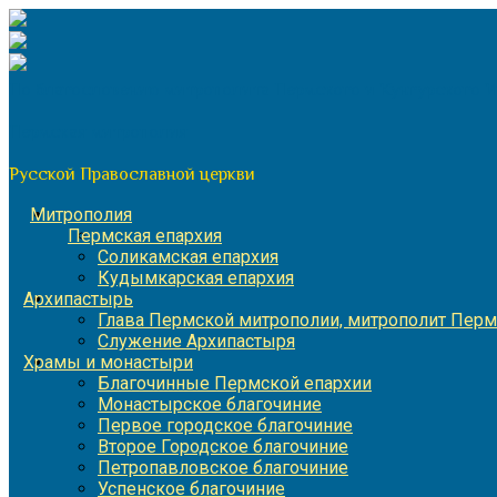
Перейти
к
содержимому
По благословению митрополита Пермского и Кунгурского 
Пермская митрополия
Русской Православной церкви
Митрополия
Пермская епархия
Соликамская епархия
Кудымкарская епархия
Архипастырь
Глава Пермской митрополии, митрополит Перм
Служение Архипастыря
Храмы и монастыри
Благочинные Пермской епархии
Монастырское благочиние
Первое городское благочиние
Второе Городское благочиние
Петропавловское благочиние
Успенское благочиние