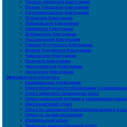
Первое городское благочиние
Второе Городское благочиние
Петропавловское благочиние
Успенское благочиние
Лобановское благочиние
Закамское благочиние
Добрянское благочиние
Лысьвенское благочиние
Первое Кунгурское благочиние
Второе Кунгурское благочиние
Чайковское благочиние
Осинское благочиние
Чернушинское благочиние
Ординское благочиние
Епархиальные структуры
Епархиальное управление
Отдел религиозного образования и катехизаци
Отдел церковно-приходских школ
Отдел церковной истории и канонизации святы
Миссионерский отдел
Отдел по церковной благотворительности и с
Отдел по делам молодежи
Издательский отдел
Земельно-имущественный отдел