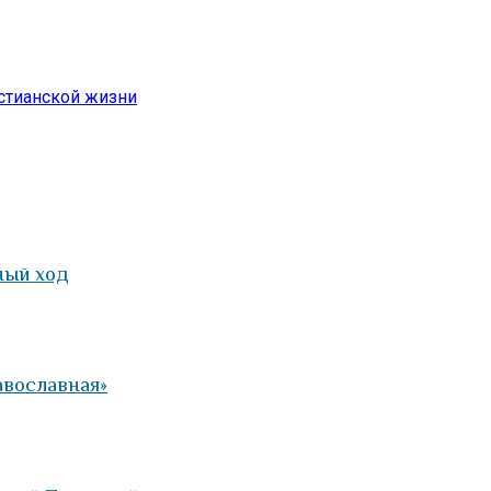
стианской жизни
ный ход
авославная»