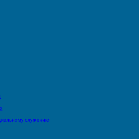
и
х
оциальному служению