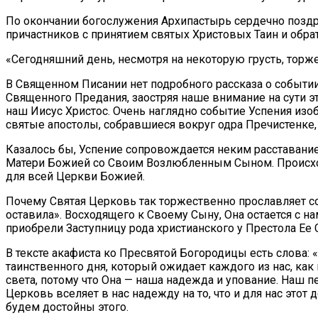
По окончании богослужения Архипастырь сердечно поздр
причастников с принятием святых Христовых Таин и обра
«Сегодняшний день, несмотря на некоторую грусть, тор
В Священном Писании нет подробного рассказа о событи
Священного Предания, заостряя наше внимание на сути это
наш Иисус Христос. Очень наглядно событие Успения изо
святые апостолы, собравшиеся вокруг одра Пречистенке,
Казалось бы, Успение сопровождается неким расставание
Матери Божией со Своим Возлюбленным Сыном. Происходи
для всей Церкви Божией.
Почему Святая Церковь так торжественно прославляет с
оставила». Восходящего к Своему Сыну, Она остается с н
приобрели Заступницу рода христианского у Престола Ее 
В тексте акафиста ко Пресвятой Богородицы есть слова: «
таинственного дня, который ожидает каждого из нас, как
света, потому что Она — наша надежда и упование. Наш п
Церковь вселяет в нас надежду на то, что и для нас это
будем достойны этого.