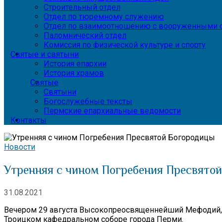
Строительный отдел
Отдел по тюремному служению
Отдел по взаимоотношению с вооруженными с
Паломнический отдел
Комиссия по физической культуре и спорту
Святые и святыни
История епархии
История храмов
Святые
Святыни
Богослужебные тексты
Пермские епархиальные ведомости
Контакты
Новости
Утренняя с чином Погребения Пресвято
31.08.2021
Вечером 29 августа Высокопреосвященнейший Мефодий, 
Троицком кафедральном соборе города Перми.