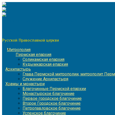
Перейти
к
содержимому
По благословению митрополита Пермского и Кунгурского 
Пермская митрополия
Русской Православной церкви
Митрополия
Пермская епархия
Соликамская епархия
Кудымкарская епархия
Архипастырь
Глава Пермской митрополии, митрополит Перм
Служение Архипастыря
Храмы и монастыри
Благочинные Пермской епархии
Монастырское благочиние
Первое городское благочиние
Второе Городское благочиние
Петропавловское благочиние
Успенское благочиние