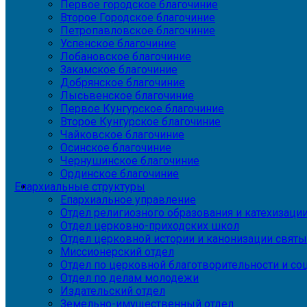
Первое городское благочиние
Второе Городское благочиние
Петропавловское благочиние
Успенское благочиние
Лобановское благочиние
Закамское благочиние
Добрянское благочиние
Лысьвенское благочиние
Первое Кунгурское благочиние
Второе Кунгурское благочиние
Чайковское благочиние
Осинское благочиние
Чернушинское благочиние
Ординское благочиние
Епархиальные структуры
Епархиальное управление
Отдел религиозного образования и катехизаци
Отдел церковно-приходских школ
Отдел церковной истории и канонизации святы
Миссионерский отдел
Отдел по церковной благотворительности и с
Отдел по делам молодежи
Издательский отдел
Земельно-имущественный отдел