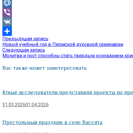
Odnoklassniki
Mail.Ru
Viber
VK
Предыдущая
Предыдущая запись
Навигация
Отправить
запись:
Новый учебный год в Пермской духовной семинарии
по
Следующая
Следующая запись
запись:
Молитва и пост способны стать твердым основанием хри
записям
Вас также может заинтересовать
Юные исследователи представили проекты по пр
31.03.2026
01.04.2026
Престольный праздник в селе Вассята