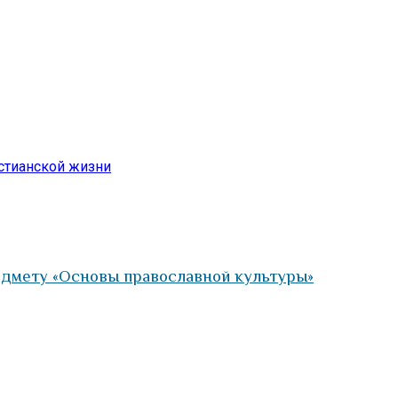
стианской жизни
едмету «Основы православной культуры»