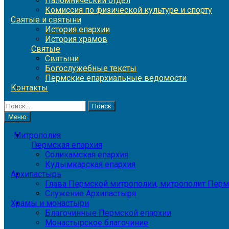
Паломнический отдел
Комиссия по физической культуре и спорту
Святые и святыни
История епархии
История храмов
Святые
Святыни
Богослужебные тексты
Пермские епархиальные ведомости
Контакты
Найти:
Меню
Митрополия
Пермская епархия
Соликамская епархия
Кудымкарская епархия
Архипастырь
Глава Пермской митрополии, митрополит Перм
Служение Архипастыря
Храмы и монастыри
Благочинные Пермской епархии
Монастырское благочиние