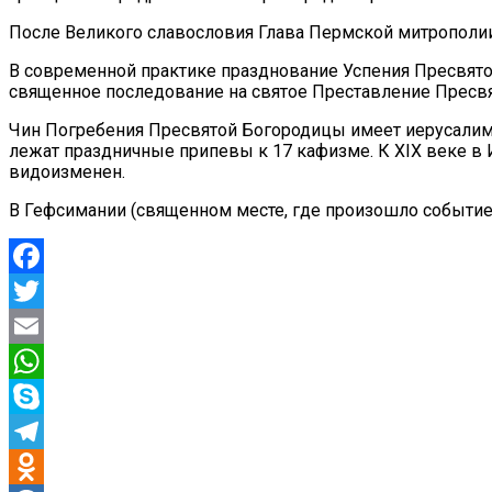
После Великого славословия Глава Пермской митрополии
В современной практике празднование Успения Пресвято
священное последование на святое Преставление Прес
Чин Погребения Пресвятой Богородицы имеет иерусалимс
лежат праздничные припевы к 17 кафизме. К XIX веке в
видоизменен.
В Гефсимании (священном месте, где произошло событие
Facebook
Twitter
Email
WhatsApp
Skype
Telegram