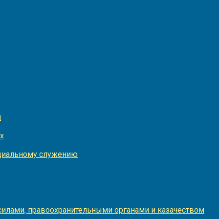
и
х
оциальному служению
илами, правоохранительными органами и казачеством