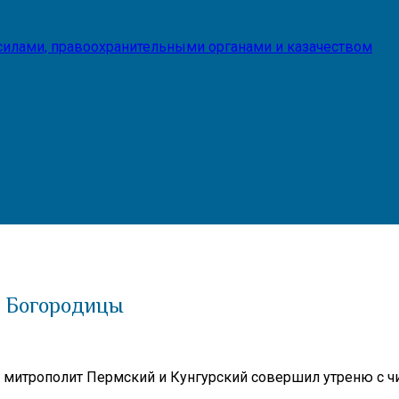
илами, правоохранительными органами и казачеством
й Богородицы
митрополит Пермский и Кунгурский совершил утреню с ч