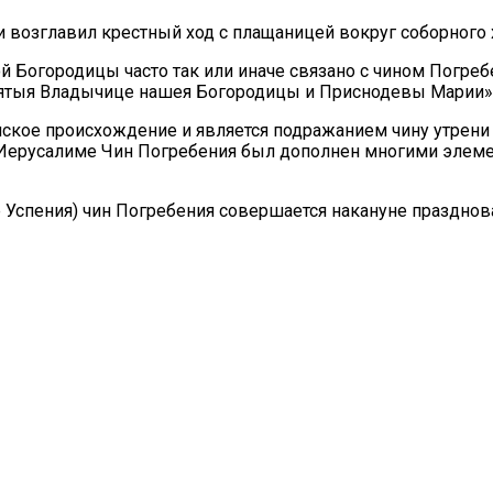
 возглавил крестный ход с плащаницей вокруг соборного 
й Богородицы часто так или иначе связано с чином Погре
вятыя Владычице нашея Богородицы и Приснодевы Марии»
кое происхождение и является подражанием чину утрени В
 Иерусалиме Чин Погребения был дополнен многими элеме
 Успения) чин Погребения совершается накануне празднов