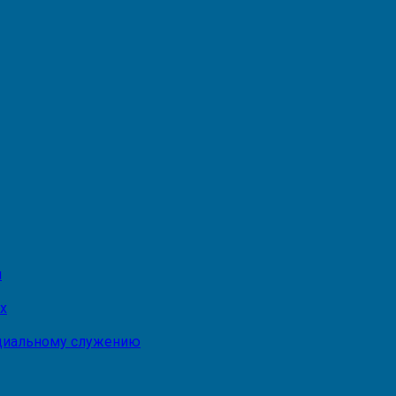
и
х
оциальному служению