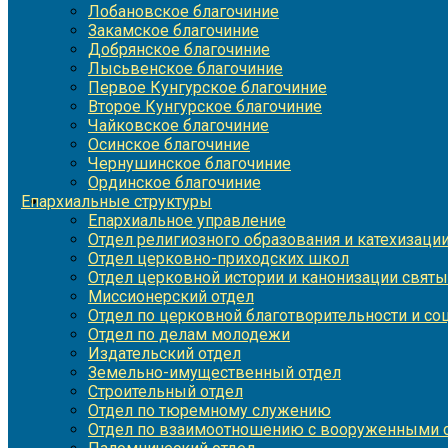
Лобановское благочиние
Закамское благочиние
Добрянское благочиние
Лысьвенское благочиние
Первое Кунгурское благочиние
Второе Кунгурское благочиние
Чайковское благочиние
Осинское благочиние
Чернушинское благочиние
Ординское благочиние
Епархиальные структуры
Епархиальное управление
Отдел религиозного образования и катехизаци
Отдел церковно-приходских школ
Отдел церковной истории и канонизации святы
Миссионерский отдел
Отдел по церковной благотворительности и с
Отдел по делам молодежи
Издательский отдел
Земельно-имущественный отдел
Строительный отдел
Отдел по тюремному служению
Отдел по взаимоотношению с вооруженными с