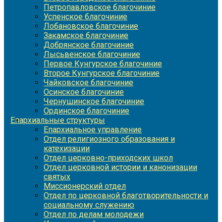
Петропавловское благочиние
Успенское благочиние
Лобановское благочиние
Закамское благочиние
Добрянское благочиние
Лысьвенское благочиние
Первое Кунгурское благочиние
Второе Кунгурское благочиние
Чайковское благочиние
Осинское благочиние
Чернушинское благочиние
Ординское благочиние
Епархиальные структуры
Епархиальное управление
Отдел религиозного образования и
катехизации
Отдел церковно-приходских школ
Отдел церковной истории и канонизации
святых
Миссионерский отдел
Отдел по церковной благотворительности и
социальному служению
Отдел по делам молодежи