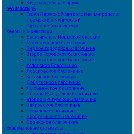
Кудымкарская епархия
Архипастырь
Глава Пермской митрополии, митрополит
Пермский и Кунгурский
Служение Архипастыря
Храмы и монастыри
Благочинные Пермской епархии
Монастырское благочиние
Первое городское благочиние
Второе Городское благочиние
Петропавловское благочиние
Успенское благочиние
Лобановское благочиние
Закамское благочиние
Добрянское благочиние
Лысьвенское благочиние
Первое Кунгурское благочиние
Второе Кунгурское благочиние
Чайковское благочиние
Осинское благочиние
Чернушинское благочиние
Ординское благочиние
Епархиальные структуры
Епархиальное управление