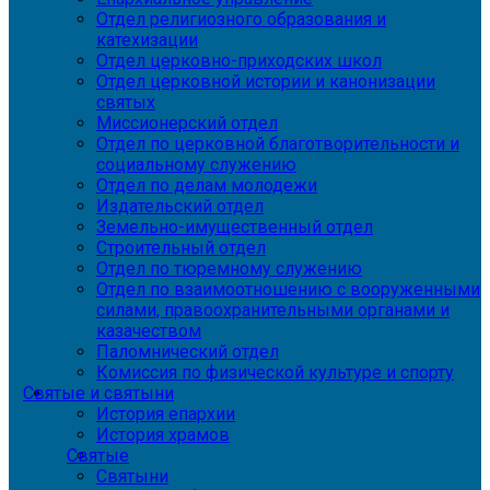
Отдел религиозного образования и
катехизации
Отдел церковно-приходских школ
Отдел церковной истории и канонизации
святых
Миссионерский отдел
Отдел по церковной благотворительности и
социальному служению
Отдел по делам молодежи
Издательский отдел
Земельно-имущественный отдел
Строительный отдел
Отдел по тюремному служению
Отдел по взаимоотношению с вооруженными
силами, правоохранительными органами и
казачеством
Паломнический отдел
Комиссия по физической культуре и спорту
Святые и святыни
История епархии
История храмов
Святые
Святыни