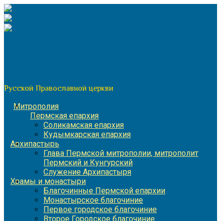
Перейти
к
содержимому
По благословению митрополита Пермского и Кунгурского
Игнатия
Пермская митрополия
Русской Православной церкви
Митрополия
Пермская епархия
Соликамская епархия
Кудымкарская епархия
Архипастырь
Глава Пермской митрополии, митрополит
Пермский и Кунгурский
Служение Архипастыря
Храмы и монастыри
Благочинные Пермской епархии
Монастырское благочиние
Первое городское благочиние
Второе Городское благочиние