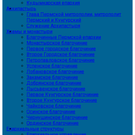
Кудымкарская епархия
Архипастырь
Глава Пермской митрополии, митрополит
Пермский и Кунгурский
Служение Архипастыря
Храмы и монастыри
Благочинные Пермской епархии
Монастырское благочиние
Первое городское благочиние
Второе Городское благочиние
Петропавловское благочиние
Успенское благочиние
Лобановское благочиние
Закамское благочиние
Добрянское благочиние
Лысьвенское благочиние
Первое Кунгурское благочиние
Второе Кунгурское благочиние
Чайковское благочиние
Осинское благочиние
Чернушинское благочиние
Ординское благочиние
Епархиальные структуры
Епархиальное управление