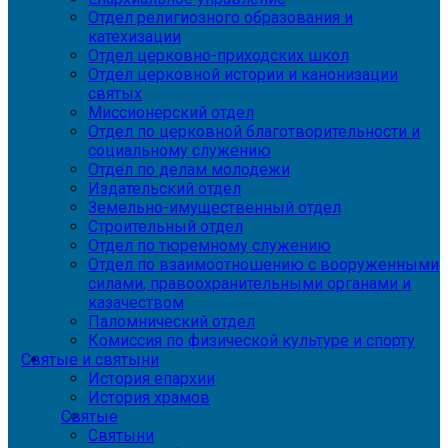
Отдел религиозного образования и
катехизации
Отдел церковно-приходских школ
Отдел церковной истории и канонизации
святых
Миссионерский отдел
Отдел по церковной благотворительности и
социальному служению
Отдел по делам молодежи
Издательский отдел
Земельно-имущественный отдел
Строительный отдел
Отдел по тюремному служению
Отдел по взаимоотношению с вооруженными
силами, правоохранительными органами и
казачеством
Паломнический отдел
Комиссия по физической культуре и спорту
Святые и святыни
История епархии
История храмов
Святые
Святыни