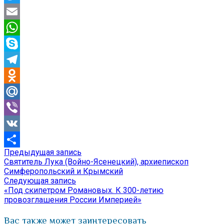
Twitter
Email
WhatsApp
Skype
Telegram
Odnoklassniki
Mail.Ru
Viber
VK
Предыдущая
Предыдущая запись
Навигация
Отправить
запись:
Святитель Лука (Войно-Ясенецкий), архиепископ
по
Симферопольский и Крымский
Следующая
Следующая запись
записям
запись:
«Под скипетром Романовых. К 300-летию
провозглашения России Империей»
Вас также может заинтересовать