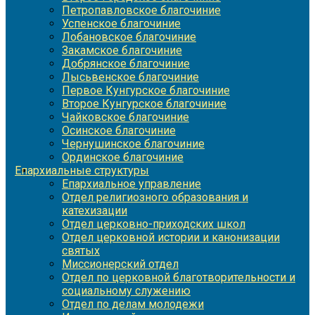
Петропавловское благочиние
Успенское благочиние
Лобановское благочиние
Закамское благочиние
Добрянское благочиние
Лысьвенское благочиние
Первое Кунгурское благочиние
Второе Кунгурское благочиние
Чайковское благочиние
Осинское благочиние
Чернушинское благочиние
Ординское благочиние
Епархиальные структуры
Епархиальное управление
Отдел религиозного образования и
катехизации
Отдел церковно-приходских школ
Отдел церковной истории и канонизации
святых
Миссионерский отдел
Отдел по церковной благотворительности и
социальному служению
Отдел по делам молодежи