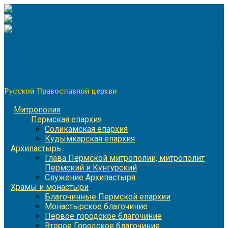
Перейти
к
содержимому
По благословению митрополита Пермского и Кунгурского
Игнатия
Пермская митрополия
Русской Православной церкви
Митрополия
Пермская епархия
Соликамская епархия
Кудымкарская епархия
Архипастырь
Глава Пермской митрополии, митрополит
Пермский и Кунгурский
Служение Архипастыря
Храмы и монастыри
Благочинные Пермской епархии
Монастырское благочиние
Первое городское благочиние
Второе Городское благочиние