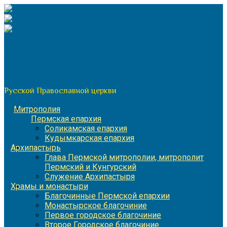
Перейти
к
содержимому
По благословению митрополита Пермского и Кунгурского
Игнатия
Пермская митрополия
Русской Православной церкви
Митрополия
Пермская епархия
Соликамская епархия
Кудымкарская епархия
Архипастырь
Глава Пермской митрополии, митрополит
Пермский и Кунгурский
Служение Архипастыря
Храмы и монастыри
Благочинные Пермской епархии
Монастырское благочиние
Первое городское благочиние
Второе Городское благочиние