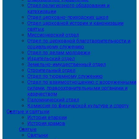
Отдел религиозного образования и
катехизации
Отдел церковно-приходских школ
Отдел церковной истории и канонизации
святых
Миссионерский отдел
Отдел по церковной благотворительности и
социальному служению
Отдел по делам молодежи
Издательский отдел
Земельно-имущественный отдел
Строительный отдел
Отдел по тюремному служению
Отдел по взаимоотношению с вооруженными
силами, правоохранительными органами и
казачеством
Паломнический отдел
Комиссия по физической культуре и спорту
Святые и святыни
История епархии
История храмов
Святые
Святыни