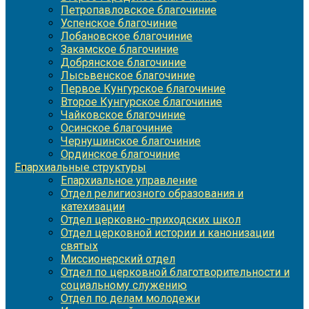
Петропавловское благочиние
Успенское благочиние
Лобановское благочиние
Закамское благочиние
Добрянское благочиние
Лысьвенское благочиние
Первое Кунгурское благочиние
Второе Кунгурское благочиние
Чайковское благочиние
Осинское благочиние
Чернушинское благочиние
Ординское благочиние
Епархиальные структуры
Епархиальное управление
Отдел религиозного образования и
катехизации
Отдел церковно-приходских школ
Отдел церковной истории и канонизации
святых
Миссионерский отдел
Отдел по церковной благотворительности и
социальному служению
Отдел по делам молодежи