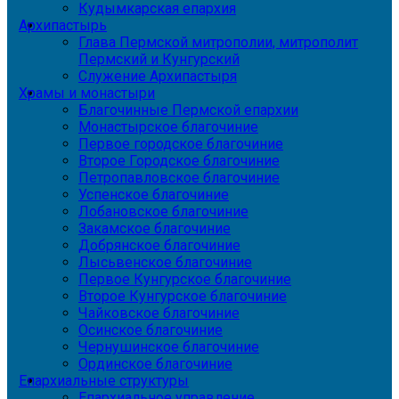
Кудымкарская епархия
Архипастырь
Глава Пермской митрополии, митрополит
Пермский и Кунгурский
Служение Архипастыря
Храмы и монастыри
Благочинные Пермской епархии
Монастырское благочиние
Первое городское благочиние
Второе Городское благочиние
Петропавловское благочиние
Успенское благочиние
Лобановское благочиние
Закамское благочиние
Добрянское благочиние
Лысьвенское благочиние
Первое Кунгурское благочиние
Второе Кунгурское благочиние
Чайковское благочиние
Осинское благочиние
Чернушинское благочиние
Ординское благочиние
Епархиальные структуры
Епархиальное управление