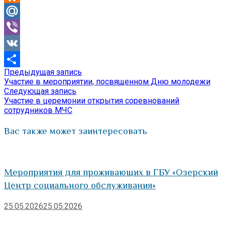
Odnoklassniki
Mail.Ru
Viber
VK
Предыдущая
Предыдущая запись
Навигация
Отправить
запись:
Участие в мероприятии, посвященном Дню молодежи
по
Следующая
Следующая запись
запись:
Участие в церемонии открытия соревнований
записям
сотрудников МЧС
Вас также может заинтересовать
Мероприятия для проживающих в ГБУ «Озерский
Центр социального обслуживания»
25.05.2026
25.05.2026