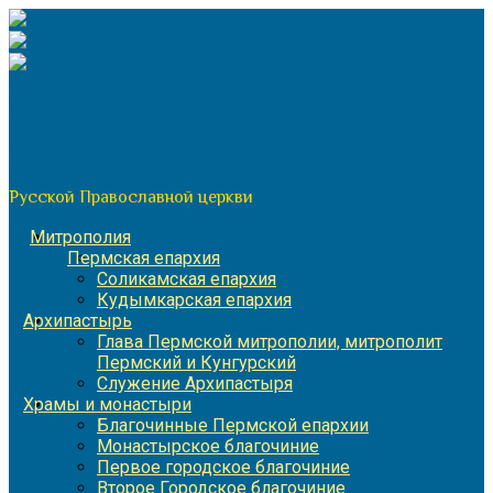
Перейти
к
содержимому
По благословению митрополита Пермского и Кунгурского
Игнатия
Пермская митрополия
Русской Православной церкви
Митрополия
Пермская епархия
Соликамская епархия
Кудымкарская епархия
Архипастырь
Глава Пермской митрополии, митрополит
Пермский и Кунгурский
Служение Архипастыря
Храмы и монастыри
Благочинные Пермской епархии
Монастырское благочиние
Первое городское благочиние
Второе Городское благочиние