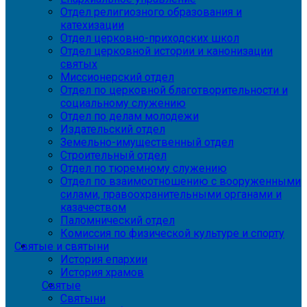
Отдел религиозного образования и
катехизации
Отдел церковно-приходских школ
Отдел церковной истории и канонизации
святых
Миссионерский отдел
Отдел по церковной благотворительности и
социальному служению
Отдел по делам молодежи
Издательский отдел
Земельно-имущественный отдел
Строительный отдел
Отдел по тюремному служению
Отдел по взаимоотношению с вооруженными
силами, правоохранительными органами и
казачеством
Паломнический отдел
Комиссия по физической культуре и спорту
Святые и святыни
История епархии
История храмов
Святые
Святыни