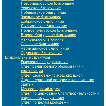
Петропавловское благочиние
Успенское благочиние
Лобановское благочиние
Закамское благочиние
Добрянское благочиние
Лысьвенское благочиние
Первое Кунгурское благочиние
Второе Кунгурское благочиние
Чайковское благочиние
Осинское благочиние
Чернушинское благочиние
Ординское благочиние
Епархиальные структуры
Епархиальное управление
Отдел религиозного образования и
катехизации
Отдел церковно-приходских школ
Отдел церковной истории и канонизации
святых
Миссионерский отдел
Отдел по церковной благотворительности и
социальному служению
Отдел по делам молодежи