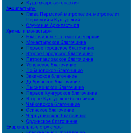
Кудымкарская епархия
Архипастырь
Глава Пермской митрополии, митрополит
Пермский и Кунгурский
Служение Архипастыря
Храмы и монастыри
Благочинные Пермской епархии
Монастырское благочиние
Первое городское благочиние
Второе Городское благочиние
Петропавловское благочиние
Успенское благочиние
Лобановское благочиние
Закамское благочиние
Добрянское благочиние
Лысьвенское благочиние
Первое Кунгурское благочиние
Второе Кунгурское благочиние
Чайковское благочиние
Осинское благочиние
Чернушинское благочиние
Ординское благочиние
Епархиальные структуры
Епархиальное управление