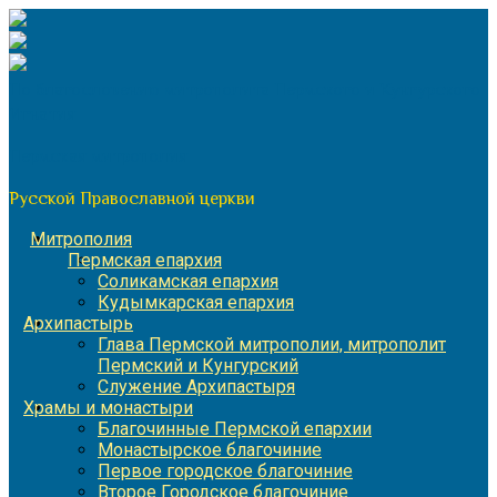
Перейти
к
содержимому
По благословению митрополита Пермского и Кунгурского
Игнатия
Пермская митрополия
Русской Православной церкви
Митрополия
Пермская епархия
Соликамская епархия
Кудымкарская епархия
Архипастырь
Глава Пермской митрополии, митрополит
Пермский и Кунгурский
Служение Архипастыря
Храмы и монастыри
Благочинные Пермской епархии
Монастырское благочиние
Первое городское благочиние
Второе Городское благочиние