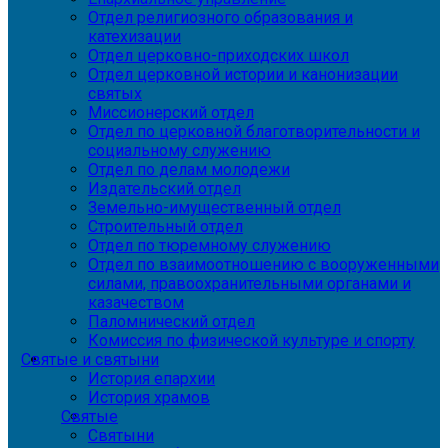
Отдел религиозного образования и
катехизации
Отдел церковно-приходских школ
Отдел церковной истории и канонизации
святых
Миссионерский отдел
Отдел по церковной благотворительности и
социальному служению
Отдел по делам молодежи
Издательский отдел
Земельно-имущественный отдел
Строительный отдел
Отдел по тюремному служению
Отдел по взаимоотношению с вооруженными
силами, правоохранительными органами и
казачеством
Паломнический отдел
Комиссия по физической культуре и спорту
Святые и святыни
История епархии
История храмов
Святые
Святыни