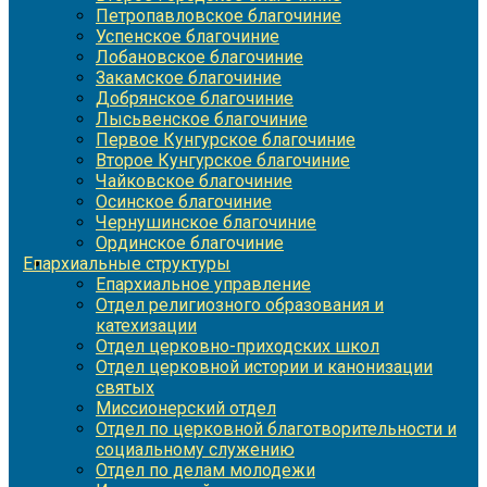
Петропавловское благочиние
Успенское благочиние
Лобановское благочиние
Закамское благочиние
Добрянское благочиние
Лысьвенское благочиние
Первое Кунгурское благочиние
Второе Кунгурское благочиние
Чайковское благочиние
Осинское благочиние
Чернушинское благочиние
Ординское благочиние
Епархиальные структуры
Епархиальное управление
Отдел религиозного образования и
катехизации
Отдел церковно-приходских школ
Отдел церковной истории и канонизации
святых
Миссионерский отдел
Отдел по церковной благотворительности и
социальному служению
Отдел по делам молодежи