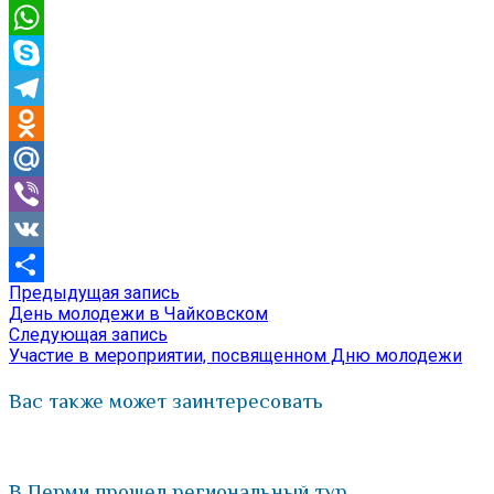
Email
WhatsApp
Skype
Telegram
Odnoklassniki
Mail.Ru
Viber
VK
Предыдущая
Предыдущая запись
Навигация
Отправить
запись:
День молодежи в Чайковском
по
Следующая
Следующая запись
запись:
Участие в мероприятии, посвященном Дню молодежи
записям
Вас также может заинтересовать
В Перми прошел региональный тур