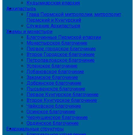
Кудымкарская епархия
Архипастырь
Глава Пермской митрополии, митрополит
Пермский и Кунгурский
Служение Архипастыря
Храмы и монастыри
Благочинные Пермской епархии
Монастырское благочиние
Первое городское благочиние
Второе Городское благочиние
Петропавловское благочиние
Успенское благочиние
Лобановское благочиние
Закамское благочиние
Добрянское благочиние
Лысьвенское благочиние
Первое Кунгурское благочиние
Второе Кунгурское благочиние
Чайковское благочиние
Осинское благочиние
Чернушинское благочиние
Ординское благочиние
Епархиальные структуры
Епархиальное управление