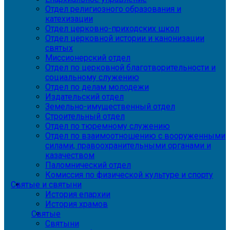
Отдел религиозного образования и
катехизации
Отдел церковно-приходских школ
Отдел церковной истории и канонизации
святых
Миссионерский отдел
Отдел по церковной благотворительности и
социальному служению
Отдел по делам молодежи
Издательский отдел
Земельно-имущественный отдел
Строительный отдел
Отдел по тюремному служению
Отдел по взаимоотношению с вооруженными
силами, правоохранительными органами и
казачеством
Паломнический отдел
Комиссия по физической культуре и спорту
Святые и святыни
История епархии
История храмов
Святые
Святыни