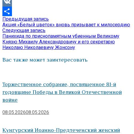
Viber
VK
Предыдущая
Предыдущая запись
Навигация
Отправить
запись:
Акция «Белый цветок» вновь призывает к милосердию
по
Следующая
Следующая запись
запись:
Панихида по приснопамятным убиенным Великому
записям
Князю Михаилу Александровичу и его секретарю
Николаю Николаевичу Жонсону
Вас также может заинтересовать
Торжественное собрание, посвященное 81-й
годовщине Победы в Великой Отечественной
войне
08.05.2026
08.05.2026
Кунгурский Иоанно-Предтеченский женский