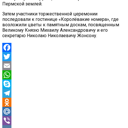
Пермской землей.
Затем участники торжественной церемонии
последовали к гостинице «Королёвакие номера», где
возложили цветы к памятным доскам, посвященным
Великому Князю Михаилу Александровичу и его
секретарю Николаю Николаевичу Жонсону.
Facebook
Twitter
Email
WhatsApp
Skype
Telegram
Odnoklassniki
Mail.Ru