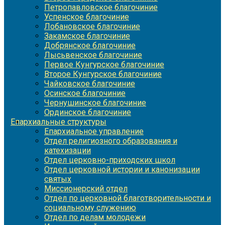
Петропавловское благочиние
Успенское благочиние
Лобановское благочиние
Закамское благочиние
Добрянское благочиние
Лысьвенское благочиние
Первое Кунгурское благочиние
Второе Кунгурское благочиние
Чайковское благочиние
Осинское благочиние
Чернушинское благочиние
Ординское благочиние
Епархиальные структуры
Епархиальное управление
Отдел религиозного образования и
катехизации
Отдел церковно-приходских школ
Отдел церковной истории и канонизации
святых
Миссионерский отдел
Отдел по церковной благотворительности и
социальному служению
Отдел по делам молодежи