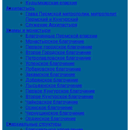
Кудымкарская епархия
Архипастырь
Глава Пермской митрополии, митрополит
Пермский и Кунгурский
Служение Архипастыря
Храмы и монастыри
Благочинные Пермской епархии
Монастырское благочиние
Первое городское благочиние
Второе Городское благочиние
Петропавловское благочиние
Успенское благочиние
Лобановское благочиние
Закамское благочиние
Добрянское благочиние
Лысьвенское благочиние
Первое Кунгурское благочиние
Второе Кунгурское благочиние
Чайковское благочиние
Осинское благочиние
Чернушинское благочиние
Ординское благочиние
Епархиальные структуры
Епархиальное управление