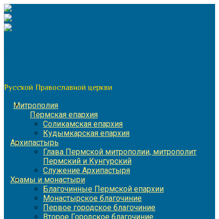
Перейти
к
содержимому
По благословению митрополита Пермского и Кунгурского
Игнатия
Пермская митрополия
Русской Православной церкви
Митрополия
Пермская епархия
Соликамская епархия
Кудымкарская епархия
Архипастырь
Глава Пермской митрополии, митрополит
Пермский и Кунгурский
Служение Архипастыря
Храмы и монастыри
Благочинные Пермской епархии
Монастырское благочиние
Первое городское благочиние
Второе Городское благочиние