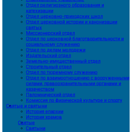
Отдел религиозного образования и
катехизации
Отдел церковно-приходских школ
Отдел церковной истории и канонизации
святых
Миссионерский отдел
Отдел по церковной благотворительности и
социальному служению
Отдел по делам молодежи
Издательский отдел
Земельно-имущественный отдел
Строительный отдел
Отдел по тюремному служению
Отдел по взаимоотношению с вооруженными
силами, правоохранительными органами и
казачеством
Паломнический отдел
Комиссия по физической культуре и спорту
Святые и святыни
История епархии
История храмов
Святые
Святыни