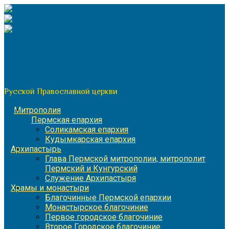
Перейти
к
содержимому
По благословению митрополита Пермского и Кунгурского
Игнатия
Пермская митрополия
Русской Православной церкви
Митрополия
Пермская епархия
Соликамская епархия
Кудымкарская епархия
Архипастырь
Глава Пермской митрополии, митрополит
Пермский и Кунгурский
Служение Архипастыря
Храмы и монастыри
Благочинные Пермской епархии
Монастырское благочиние
Первое городское благочиние
Второе Городское благочиние