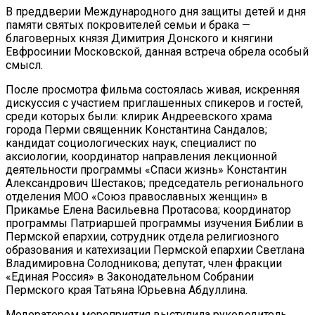
В преддверии Международного дня защиты детей и дня
памяти святых покровителей семьи и брака —
благоверных князя Димитрия Донского и княгини
Евфросинии Московской, данная встреча обрела особый
смысл.
После просмотра фильма состоялась живая, искренняя
дискуссия с участием приглашенных спикеров и гостей,
среди которых были: клирик Андреевского храма
города Перми священник Константина Сандалов;
кандидат социологических наук, специалист по
аксиологии, координатор направления лекционной
деятельности программы «Спаси жизнь» Константин
Александрович Шестаков; председатель регионального
отделения МОО «Союз православных женщин» в
Прикамье Елена Васильевна Протасова; координатор
программы Патриаршей программы изучения Библии в
Пермской епархии, сотрудник отдела религиозного
образования и катехизации Пермской епархии Светлана
Владимировна Солодникова; депутат, член фракции
«Единая Россия» в Законодательном Собрании
Пермского края Татьяна Юрьевна Абдуллина.
Модератором мероприятия выступила руководитель