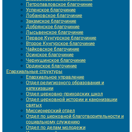
Петропавловское благочиние
Успенское благочиние
Лобановское благочиние
Закамское благочиние
Добрянское благочиние
Лысьвенское благочиние
Первое Кунгурское благочиние
Второе Кунгурское благочиние
Чайковское благочиние
Осинское благочиние
Чернушинское благочиние
Ординское благочиние
Епархиальные структуры
Епархиальное управление
Отдел религиозного образования и
катехизации
Отдел церковно-приходских школ
Отдел церковной истории и канонизации
святых
Миссионерский отдел
Отдел по церковной благотворительности и
социальному служению
Отдел по делам молодежи