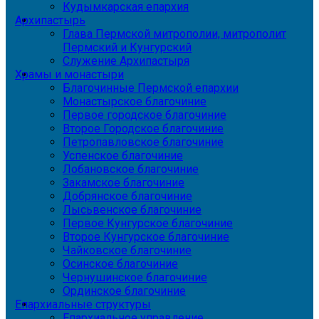
Кудымкарская епархия
Архипастырь
Глава Пермской митрополии, митрополит
Пермский и Кунгурский
Служение Архипастыря
Храмы и монастыри
Благочинные Пермской епархии
Монастырское благочиние
Первое городское благочиние
Второе Городское благочиние
Петропавловское благочиние
Успенское благочиние
Лобановское благочиние
Закамское благочиние
Добрянское благочиние
Лысьвенское благочиние
Первое Кунгурское благочиние
Второе Кунгурское благочиние
Чайковское благочиние
Осинское благочиние
Чернушинское благочиние
Ординское благочиние
Епархиальные структуры
Епархиальное управление