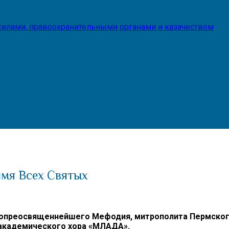
илами, правоохранительными органами и казачеством
имя Всех Святых
преосвященнейшего Мефодия, митрополита Пермского и
 академического хора «МЛАДА».