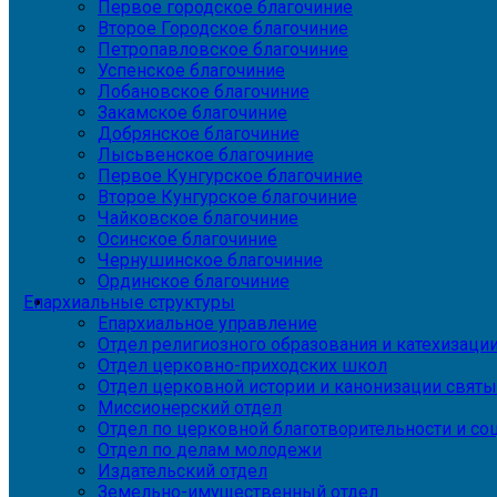
Первое городское благочиние
Второе Городское благочиние
Петропавловское благочиние
Успенское благочиние
Лобановское благочиние
Закамское благочиние
Добрянское благочиние
Лысьвенское благочиние
Первое Кунгурское благочиние
Второе Кунгурское благочиние
Чайковское благочиние
Осинское благочиние
Чернушинское благочиние
Ординское благочиние
Епархиальные структуры
Епархиальное управление
Отдел религиозного образования и катехизаци
Отдел церковно-приходских школ
Отдел церковной истории и канонизации святы
Миссионерский отдел
Отдел по церковной благотворительности и с
Отдел по делам молодежи
Издательский отдел
Земельно-имущественный отдел