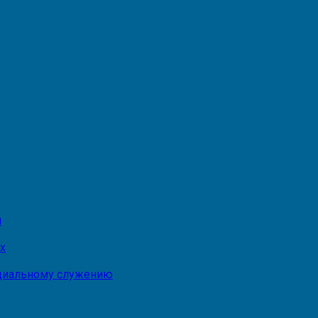
и
х
оциальному служению