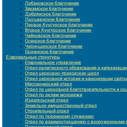
Лобановское благочиние
Закамское благочиние
Добрянское благочиние
Лысьвенское благочиние
Первое Кунгурское благочиние
Второе Кунгурское благочиние
Чайковское благочиние
Осинское благочиние
Чернушинское благочиние
Ординское благочиние
Епархиальные структуры
Епархиальное управление
Отдел религиозного образования и катехизаци
Отдел церковно-приходских школ
Отдел церковной истории и канонизации святы
Миссионерский отдел
Отдел по церковной благотворительности и с
Отдел по делам молодежи
Издательский отдел
Земельно-имущественный отдел
Строительный отдел
Отдел по тюремному служению
Отдел по взаимоотношению с вооруженными с