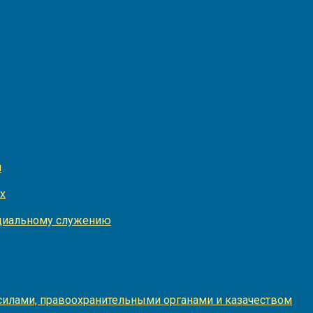
и
х
оциальному служению
илами, правоохранительными органами и казачеством