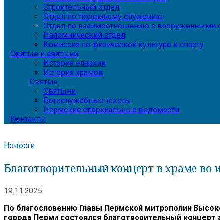
Строительный отдел
Отдел по тюремному служению
Отдел по взаимоотношению с вооруженными с
Паломнический отдел
Комиссия по физической культуре и спорту
Святые и святыни
История епархии
История храмов
Святые
Святыни
Богослужебные тексты
Пермские епархиальные ведомости
Контакты
Новости
Благотворительный концерт в храме во 
19.11.2025
По благословению Главы Пермской митрополии Высоко
города Перми состоялся благотворительный концерт