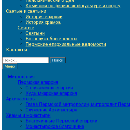
Паломнический отдел
Комиссия по физической культуре и спорту
Святые и святыни
История епархии
История храмов
Святые
Святыни
Богослужебные тексты
Пермские епархиальные ведомости
Контакты
Найти:
Меню
Митрополия
Пермская епархия
Соликамская епархия
Кудымкарская епархия
Архипастырь
Глава Пермской митрополии, митрополит Перм
Служение Архипастыря
Храмы и монастыри
Благочинные Пермской епархии
Монастырское благочиние