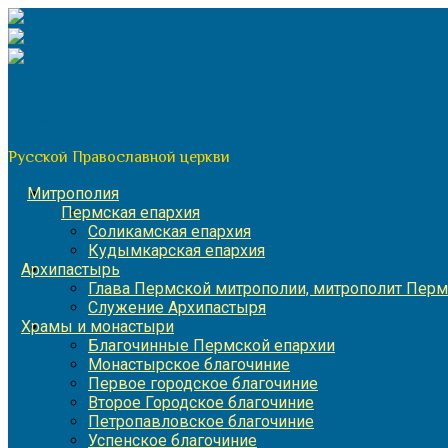
Перейти
к
содержимому
По благословению митрополита Пермского и Кунгурского 
Пермская митрополия
Русской Православной церкви
Митрополия
Пермская епархия
Соликамская епархия
Кудымкарская епархия
Архипастырь
Глава Пермской митрополии, митрополит Перм
Служение Архипастыря
Храмы и монастыри
Благочинные Пермской епархии
Монастырское благочиние
Первое городское благочиние
Второе Городское благочиние
Петропавловское благочиние
Успенское благочиние