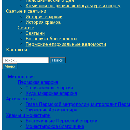
Паломнический отдел
Комиссия по физической культуре и спорту
Святые и святыни
История епархии
История храмов
Святые
Святыни
Богослужебные тексты
Пермские епархиальные ведомости
Контакты
Найти:
Меню
Митрополия
Пермская епархия
Соликамская епархия
Кудымкарская епархия
Архипастырь
Глава Пермской митрополии, митрополит Перм
Служение Архипастыря
Храмы и монастыри
Благочинные Пермской епархии
Монастырское благочиние