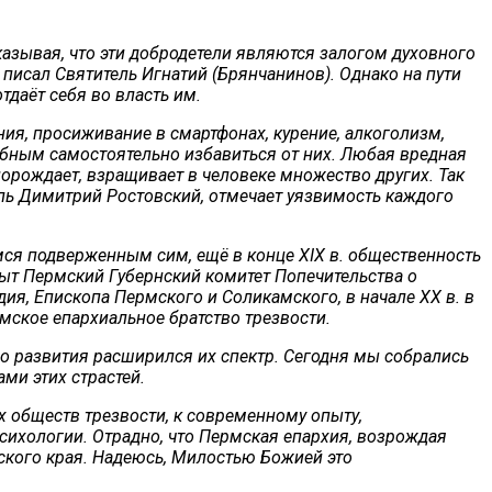
азывая, что эти добродетели являются залогом духовного
писал Святитель Игнатий (Брянчанинов). Однако на пути
тдаёт себя во власть им.
ия, просиживание в смартфонах, курение, алкоголизм,
обным самостоятельно избавиться от них. Любая вредная
порождает, взращивает в человеке множество других. Так
тель Димитрий Ростовский, отмечает уязвимость каждого
ся подверженным сим, ещё в конце XIX в. общественность
рыт Пермский Губернский комитет Попечительства о
я, Епископа Пермского и Соликамского, в начале XX в. в
мское епархиальное братство трезвости.
го развития расширился их спектр. Сегодня мы собрались
ми этих страстей.
 обществ трезвости, к современному опыту,
ихологии. Отрадно, что Пермская епархия, возрождая
ского края. Надеюсь, Милостью Божией это