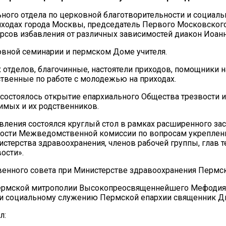
ного отдела по церковной благотворительности и социал
иходах города Москвы, председатель Первого Московского
рсов избавления от различных зависимостей диакон Иоан
вной семинарии и пермском Доме учителя.
отделов, благочинные, настоятели приходов, помощники на
твенные по работе с молодежью на приходах.
 состоялось открытие епархиального Общества трезвости 
имых и их родственников.
вления состоялся круглый стол в рамках расширенного за
ности Межведомственной комиссии по вопросам укреплен
стерства здравоохранения, членов рабочей группы, глав т
вости».
венного совета при Министерстве здравоохранения Пермск
ермской митрополии Высокопреосвященнейшего Мефодия, 
и и социальному служению Пермской епархии священник Д
л: