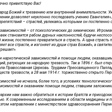
дечно приветствую Вас!
род Божий к трезвению или внутренней внимательности. Ук
ении дозволяет неуклонно последовать учению Евангелия», 
репятствий – страстей, увлекаясь которыми он постепенно о
зависимостей – от психологических до химических. Игроман
век становится рабом дурных наклонностей, будучи неспос
жизни, постепенно превратиться в страсть. А одна страсть 
ет все страсти, и изгоняет из души страх Божий», а святи
грешает».
 и наркотической зависимостей и помощи людям, оказавшим
й, ратующих за народную трезвость. Так в 1896 г. был отк
ала Православная Церковь. Трудами Преосвященного Паллади
ств трезвости, а 28 мая 1914 г. торжественно открыто Пер
имостей не исчезла, более того, в условиях технологическо
висимостей и оказанием помощи людям, ставшим заложника
рхии нам важно обратиться к истории братств и приходских
ью. К современным исследованиям в области медицины и пс
в этом направлении с министерством здравоохранения Перм