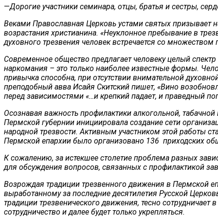
—
Дорогие участники семинара, отцы, братья и сестры, сер
Веками Православная Церковь устами святых призывает на
возрастания христианина. «Неуклонное пребывание в трезв
духовного трезвения человек встречается со множеством п
Современное общество предлагает человеку целый спектр 
наркомания – это только наиболее известные формы. Чело
привычка способна, при отсутствии внимательной духовной 
преподобный авва Исайя Скитский пишет, «Вино возобновля
перед зависимостями «…и крепкий падает, и праведный по
Осознавая важность профилактики алкогольной, табачной
Пермской губернии инициировала создание сети организаци
народной трезвости. Активным участником этой работы ст
Пермской епархии было организовано 136 приходских обще
К сожалению, за истекшее столетие проблема разных завис
для обсуждения вопросов, связанных с профилактикой за
Возрождая традиции трезвенного движения в Пермской епа
выработанному за последние десятилетия Русской Церков
традиции трезвенического движения, тесно сотрудничает 
сотрудничество и далее будет только укрепляться.