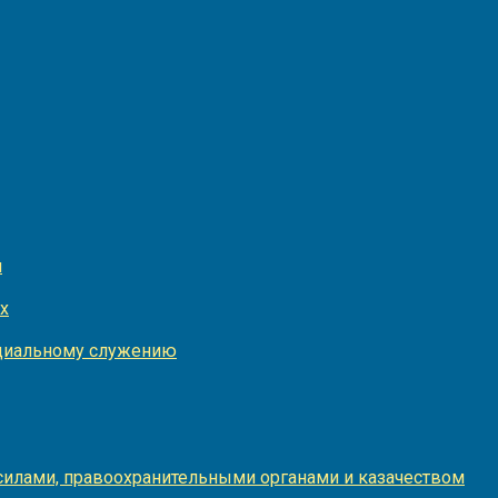
и
х
оциальному служению
илами, правоохранительными органами и казачеством