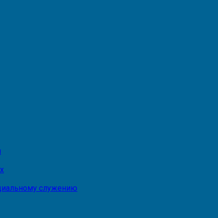
и
х
оциальному служению