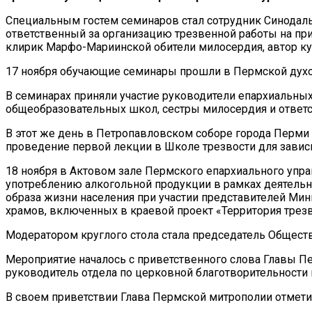
Специальным гостем семинаров стал сотрудник Синодаль
ответственный за организацию трезвенной работы на пр
клирик Марфо-Мариинской обители милосердия, автор ку
17 ноября обучающие семинары прошли в Пермской духо
В семинарах приняли участие руководители епархиальных 
общеобразовательных школ, сестры милосердия и ответс
В этот же день в Петропавловском соборе города Перми
проведение первой лекции в Школе трезвости для завис
18 ноября в Актовом зале Пермского епархиального упра
употреблению алкогольной продукции в рамках деятель
образа жизни населения при участии представителей Мини
храмов, включенных в краевой проект «Территория трез
Модератором круглого стола стала председатель Общест
Мероприятие началось с приветственного слова Главы П
руководитель отдела по церковной благотворительност
В своем приветствии Глава Пермской митрополии отмети