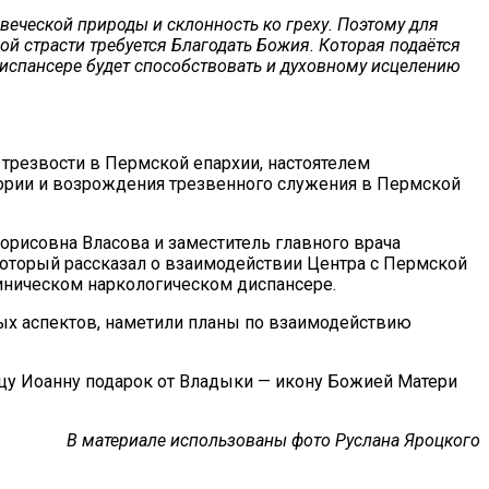
еческой природы и склонность ко греху. Поэтому для
й страсти требуется Благодать Божия. Которая подаётся
диспансере будет способствовать и духовному исцелению
трезвости в Пермской епархии, настоятелем
ории и возрождения трезвенного служения в Пермской
рисовна Власова и заместитель главного врача
который рассказал о взаимодействии Центра с Пермской
линическом наркологическом диспансере.
ных аспектов, наметили планы по взаимодействию
тцу Иоанну подарок от Владыки — икону Божией Матери
В материале использованы фото Руслана Яроцкого