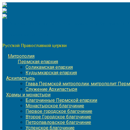
Перейти
к
содержимому
По благословению митрополита Пермского и Кунгурского 
Пермская митрополия
Русской Православной церкви
Митрополия
Пермская епархия
Соликамская епархия
Кудымкарская епархия
Архипастырь
Глава Пермской митрополии, митрополит Перм
Служение Архипастыря
Храмы и монастыри
Благочинные Пермской епархии
Монастырское благочиние
Первое городское благочиние
Второе Городское благочиние
Петропавловское благочиние
Успенское благочиние