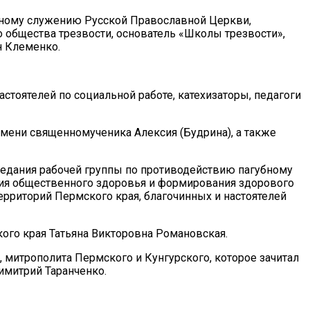
ьному служению Русской Православной Церкви,
 общества трезвости, основатель «Школы трезвости»,
н Клеменко.
стоятелей по социальной работе, катехизаторы, педагоги
имени священномученика Алексия (Будрина), а также
седания рабочей группы по противодействию пагубному
ия общественного здоровья и формирования здорового
ерриторий Пермского края, благочинных и настоятелей
ого края Татьяна Викторовна Романовская.
митрополита Пермского и Кунгурского, которое зачитал
имитрий Таранченко.