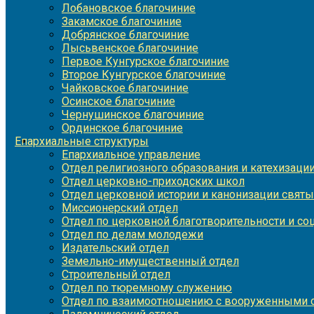
Лобановское благочиние
Закамское благочиние
Добрянское благочиние
Лысьвенское благочиние
Первое Кунгурское благочиние
Второе Кунгурское благочиние
Чайковское благочиние
Осинское благочиние
Чернушинское благочиние
Ординское благочиние
Епархиальные структуры
Епархиальное управление
Отдел религиозного образования и катехизаци
Отдел церковно-приходских школ
Отдел церковной истории и канонизации святы
Миссионерский отдел
Отдел по церковной благотворительности и с
Отдел по делам молодежи
Издательский отдел
Земельно-имущественный отдел
Строительный отдел
Отдел по тюремному служению
Отдел по взаимоотношению с вооруженными с