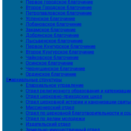
Первое городское благочиние
Второе Городское благочиние
Петропавловское благочиние
Успенское благочиние
Лобановское благочиние
Закамское благочиние
Добрянское благочиние
Лысьвенское благочиние
Первое Кунгурское благочиние
Второе Кунгурское благочиние
Чайковское благочиние
Осинское благочиние
Чернушинское благочиние
Ординское благочиние
Епархиальные структуры
Епархиальное управление
Отдел религиозного образования и катехизаци
Отдел церковно-приходских школ
Отдел церковной истории и канонизации святы
Миссионерский отдел
Отдел по церковной благотворительности и с
Отдел по делам молодежи
Издательский отдел
Земельно-имущественный отдел