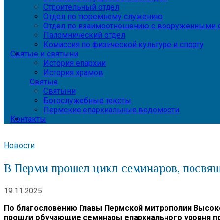
Строительный отдел
Отдел по тюремному служению
Отдел по взаимоотношению с вооруженными с
Паломнический отдел
Комиссия по физической культуре и спорту
Святые и святыни
История епархии
История храмов
Святые
Святыни
Богослужебные тексты
Пермские епархиальные ведомости
Контакты
Новости
В Перми прошел цикл семинаров, посвя
19.11.2025
По благословению Главы Пермской митрополии Высоко
прошли обучающие семинары епархиального уровня по