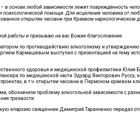
 – в основе любой зависимости лежит повреждённость челов
и психологической помощи. Для исцеления человека от любо
ированное открытие часовни при Краевом наркологическом 
ой работы и призываю на вас Божие благословение.
натором по противодействию алкоголизму и утверждению 
ргием Кармашевым выступил с презентацией на тему ист
ственного здоровья и медицинской профилактики Юлия Бо
пансера по медицинской части Эдуард Викторович Руссу, 
проектах, в т.ч. открытии часовни в Пермском краевом к
ями, обозначили проблему алкогольной зависимости с раз
ния трезвости.
мскую епархию священник Димитрий Таранченко передал о