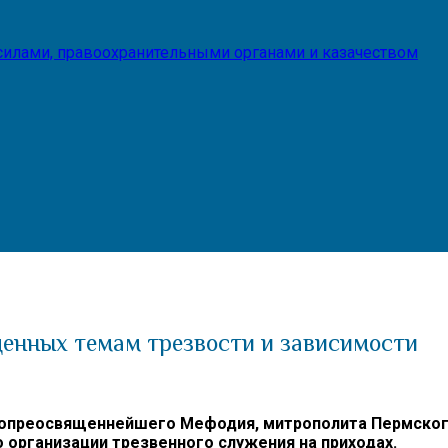
илами, правоохранительными органами и казачеством
щенных темам трезвости и зависимости
преосвященнейшего Мефодия, митрополита Пермского и
 организации трезвенного служения на приходах.