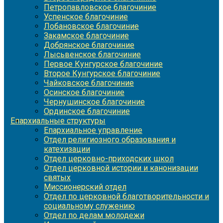
Петропавловское благочиние
Успенское благочиние
Лобановское благочиние
Закамское благочиние
Добрянское благочиние
Лысьвенское благочиние
Первое Кунгурское благочиние
Второе Кунгурское благочиние
Чайковское благочиние
Осинское благочиние
Чернушинское благочиние
Ординское благочиние
Епархиальные структуры
Епархиальное управление
Отдел религиозного образования и
катехизации
Отдел церковно-приходских школ
Отдел церковной истории и канонизации
святых
Миссионерский отдел
Отдел по церковной благотворительности и
социальному служению
Отдел по делам молодежи