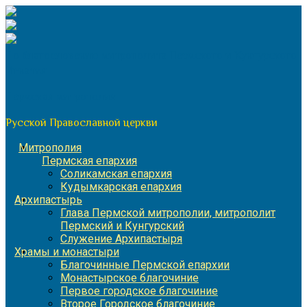
Перейти
к
содержимому
По благословению митрополита Пермского и Кунгурского
Игнатия
Пермская митрополия
Русской Православной церкви
Митрополия
Пермская епархия
Соликамская епархия
Кудымкарская епархия
Архипастырь
Глава Пермской митрополии, митрополит
Пермский и Кунгурский
Служение Архипастыря
Храмы и монастыри
Благочинные Пермской епархии
Монастырское благочиние
Первое городское благочиние
Второе Городское благочиние