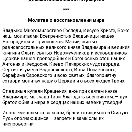
***
Молитва о восстановлении мира
Владыко Многомилостиве Господи, Иисусе Христе, Боже
наш, молитвами Всепречистыя Владычицы нашея
Богородицы и Приснодевы Марии, святых
равноапостольных великого князя Владимира и великия
княгини Ольги, святых Новомучеников и исповедников
Церкви нашея, преподобных и богоносных отец наших
Антония и Феодосия, Киево-Печерских чудотворцев,
Сергия, игумена Радонежского, Иова Почаевского,
Серафима Саровского и всех святых, благоприятну
сотвори молитву нашу о Церкви и о всех людех Твоих.
От единыя купели Крещения, еже при святем князе
Владимире, мы, чада Твои, благодать восприяхом, — дух
братолюбия и мира в сердцах наших навеки утверди!
Иноплеменным же языком, брани хотящим и на Святую
Русь ополчающимся — запрети и замыслы их
ниспровергни.