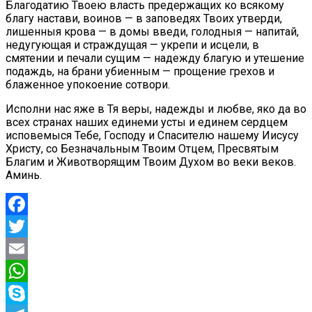
Благодатию Твоею власть предержащих ко всякому
благу настави, воинов — в заповедях Твоих утверди,
лишенныя крова — в домы введи, голодныя — напитай,
недугующая и страждущая — укрепи и исцели, в
смятении и печали сущим — надежду благую и утешение
подаждь, на брани убиенным — прощение грехов и
блаженное упокоение сотвори.
Исполни нас яже в Тя веры, надежды и любве, яко да во
всех странах наших единеми усты и единем сердцем
исповемыся Тебе, Господу и Спасителю нашему Иисусу
Христу, со Безначальным Твоим Отцем, Пресвятым
Благим и Животворящим Твоим Духом во веки веков.
Аминь.
Facebook
Twitter
Email
WhatsApp