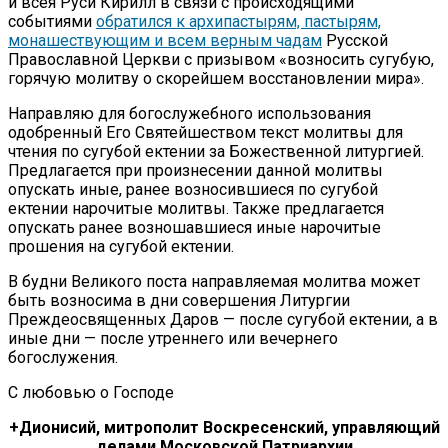
и всея Руси Кирилл в связи с происходящими
событиями
обратился к архипастырям, пастырям,
монашествующим и всем верным чадам
Русской
Православной Церкви с призывом «возносить сугубую,
горячую молитву о скорейшем восстановлении мира».
Направляю для богослужебного использования
одобренный Его Святейшеством текст молитвы для
чтения по сугубой ектении за Божественной литургией.
Предлагается при произнесении данной молитвы
опускать иные, ранее возносившиеся по сугубой
ектении нарочитые молитвы. Также предлагается
опускать ранее возношавшиеся иные нарочитые
прошения на сугубой ектении.
В будни Великого поста направляемая молитва может
быть возносима в дни совершения Литургии
Преждеосвященных Даров — после сугубой ектении, а в
иные дни — после утреннего или вечернего
богослужения.
С любовью о Господе
+Дионисий, митрополит Воскресенский, управляющий
делами Московской Патриархии