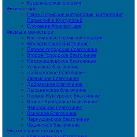
Кудымкарская епархия
Архипастырь
Глава Пермской митрополии, митрополит
Пермский и Кунгурский
Служение Архипастыря
Храмы и монастыри
Благочинные Пермской епархии
Монастырское благочиние
Первое городское благочиние
Второе Городское благочиние
Петропавловское благочиние
Успенское благочиние
Лобановское благочиние
Закамское благочиние
Добрянское благочиние
Лысьвенское благочиние
Первое Кунгурское благочиние
Второе Кунгурское благочиние
Чайковское благочиние
Осинское благочиние
Чернушинское благочиние
Ординское благочиние
Епархиальные структуры
Епархиальное управление