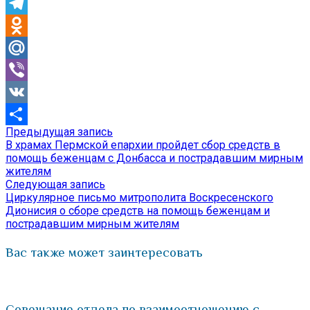
Skype
Telegram
Odnoklassniki
Mail.Ru
Viber
VK
Предыдущая
Предыдущая запись
Навигация
Отправить
запись:
В храмах Пермской епархии пройдет сбор средств в
по
помощь беженцам с Донбасса и пострадавшим мирным
жителям
записям
Следующая
Следующая запись
запись:
Циркулярное письмо митрополита Воскресенского
Дионисия о сборе средств на помощь беженцам и
пострадавшим мирным жителям
Вас также может заинтересовать
Совещание отдела по взаимоотношению с