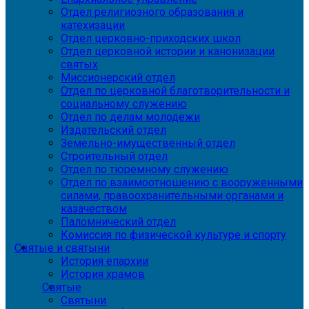
Отдел религиозного образования и
катехизации
Отдел церковно-приходских школ
Отдел церковной истории и канонизации
святых
Миссионерский отдел
Отдел по церковной благотворительности и
социальному служению
Отдел по делам молодежи
Издательский отдел
Земельно-имущественный отдел
Строительный отдел
Отдел по тюремному служению
Отдел по взаимоотношению с вооруженными
силами, правоохранительными органами и
казачеством
Паломнический отдел
Комиссия по физической культуре и спорту
Святые и святыни
История епархии
История храмов
Святые
Святыни