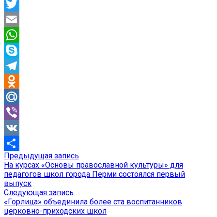
Facebook
Twitter
Email
WhatsApp
Skype
Telegram
Odnoklassniki
Mail.Ru
Viber
VK
Предыдущая
Предыдущая запись
Навигация
Отправить
запись:
На курсах «Основы православной культуры» для
по
педагогов школ города Перми состоялся первый
выпуск
записям
Следующая
Следующая запись
запись:
«Горлица» объединила более ста воспитанников
церковно-приходских школ