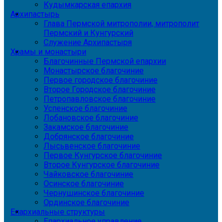
Кудымкарская епархия
Архипастырь
Глава Пермской митрополии, митрополит
Пермский и Кунгурский
Служение Архипастыря
Храмы и монастыри
Благочинные Пермской епархии
Монастырское благочиние
Первое городское благочиние
Второе Городское благочиние
Петропавловское благочиние
Успенское благочиние
Лобановское благочиние
Закамское благочиние
Добрянское благочиние
Лысьвенское благочиние
Первое Кунгурское благочиние
Второе Кунгурское благочиние
Чайковское благочиние
Осинское благочиние
Чернушинское благочиние
Ординское благочиние
Епархиальные структуры
Епархиальное управление