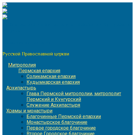
Перейти
к
содержимому
По благословению митрополита Пермского и Кунгурского
Игнатия
Пермская митрополия
Русской Православной церкви
Митрополия
Пермская епархия
Соликамская епархия
Кудымкарская епархия
Архипастырь
Глава Пермской митрополии, митрополит
Пермский и Кунгурский
Служение Архипастыря
Храмы и монастыри
Благочинные Пермской епархии
Монастырское благочиние
Первое городское благочиние
Второе Городское благочиние