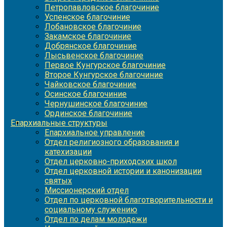
Петропавловское благочиние
Успенское благочиние
Лобановское благочиние
Закамское благочиние
Добрянское благочиние
Лысьвенское благочиние
Первое Кунгурское благочиние
Второе Кунгурское благочиние
Чайковское благочиние
Осинское благочиние
Чернушинское благочиние
Ординское благочиние
Епархиальные структуры
Епархиальное управление
Отдел религиозного образования и
катехизации
Отдел церковно-приходских школ
Отдел церковной истории и канонизации
святых
Миссионерский отдел
Отдел по церковной благотворительности и
социальному служению
Отдел по делам молодежи