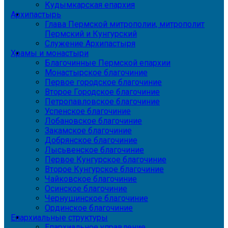
Кудымкарская епархия
Архипастырь
Глава Пермской митрополии, митрополит
Пермский и Кунгурский
Служение Архипастыря
Храмы и монастыри
Благочинные Пермской епархии
Монастырское благочиние
Первое городское благочиние
Второе Городское благочиние
Петропавловское благочиние
Успенское благочиние
Лобановское благочиние
Закамское благочиние
Добрянское благочиние
Лысьвенское благочиние
Первое Кунгурское благочиние
Второе Кунгурское благочиние
Чайковское благочиние
Осинское благочиние
Чернушинское благочиние
Ординское благочиние
Епархиальные структуры
Епархиальное управление