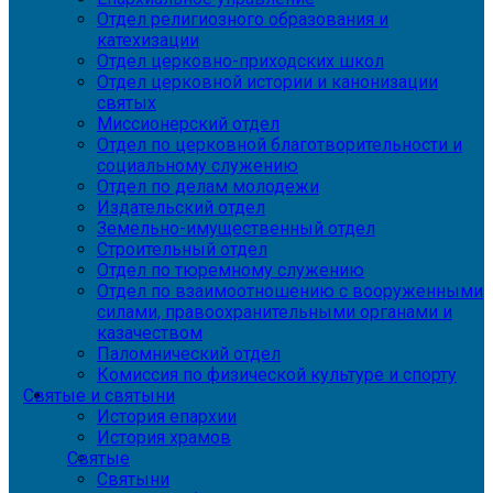
Отдел религиозного образования и
катехизации
Отдел церковно-приходских школ
Отдел церковной истории и канонизации
святых
Миссионерский отдел
Отдел по церковной благотворительности и
социальному служению
Отдел по делам молодежи
Издательский отдел
Земельно-имущественный отдел
Строительный отдел
Отдел по тюремному служению
Отдел по взаимоотношению с вооруженными
силами, правоохранительными органами и
казачеством
Паломнический отдел
Комиссия по физической культуре и спорту
Святые и святыни
История епархии
История храмов
Святые
Святыни