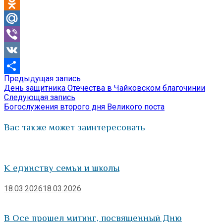
Telegram
Odnoklassniki
Mail.Ru
Viber
VK
Предыдущая
Предыдущая запись
Навигация
Отправить
запись:
День защитника Отечества в Чайковском благочинии
по
Следующая
Следующая запись
запись:
Богослужения второго дня Великого поста
записям
Вас также может заинтересовать
К единству семьи и школы
18.03.2026
18.03.2026
В Осе прошел митинг, посвященный Дню