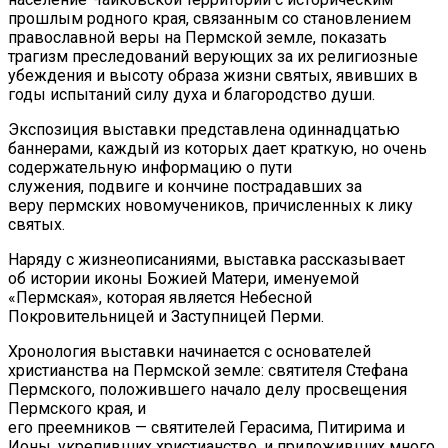
прошлым родного края, связанным со становлением
православной веры на Пермской земле, показать
трагизм преследований верующих за их религиозные
убеждения и высоту образа жизни святых, явивших в
годы испытаний силу духа и благородство души.
Экспозиция выставки представлена одиннадцатью
баннерами, каждый из которых дает краткую, но очень
содержательную информацию о пути
служения, подвиге и кончине пострадавших за
веру пермских новомучеников, причисленных к лику
святых.
Наряду с жизнеописаниями, выставка рассказывает
об истории иконы Божией Матери, именуемой
«Пермская», которая является Небесной
Покровительницей и Заступницей Перми.
Хронология выставки начинается с основателей
христианства на Пермской земле: святителя Стефана
Пермского, положившего начало делу просвещения
Пермского края, и
его преемников — святителей Герасима, Питирима и
Ионы, укрепивших христианство, и приложивших много