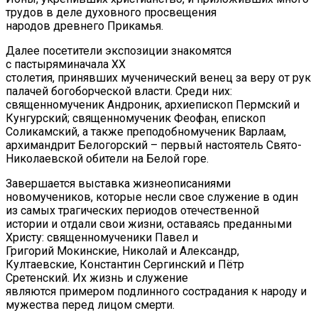
трудов в деле духовного просвещения
народов древнего Прикамья.
Далее посетители экспозиции знакомятся
с пастыряминачала XX
столетия, принявших мученический венец за веру от рук
палачей богоборческой власти. Среди них:
священномученик Андроник, архиепископ Пермский и
Кунгурский; священномученик Феофан, епископ
Соликамский, а также преподобномученик Варлаам,
архимандрит Белогорский – первый настоятель Свято-
Николаевской обители на Белой горе.
Завершается выставка жизнеописаниями
новомучеников, которые несли свое служение в один
из самых трагических периодов отечественной
истории и отдали свои жизни, оставаясь преданными
Христу: священномученики Павел и
Григорий Мокинские, Николай и Александр,
Култаевские, Константин Сергинский и Пётр
Сретенский. Их жизнь и служение
являются примером подлинного сострадания к народу и
мужества перед лицом смерти.