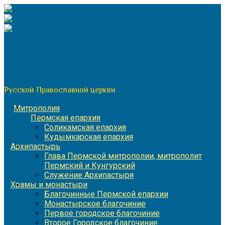
Перейти
к
содержимому
По благословению митрополита Пермского и Кунгурского
Игнатия
Пермская митрополия
Русской Православной церкви
Митрополия
Пермская епархия
Соликамская епархия
Кудымкарская епархия
Архипастырь
Глава Пермской митрополии, митрополит
Пермский и Кунгурский
Служение Архипастыря
Храмы и монастыри
Благочинные Пермской епархии
Монастырское благочиние
Первое городское благочиние
Второе Городское благочиние