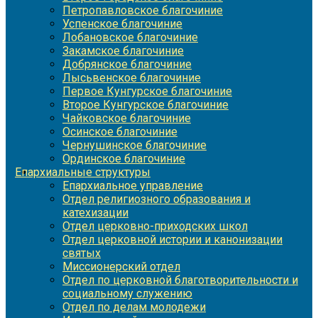
Петропавловское благочиние
Успенское благочиние
Лобановское благочиние
Закамское благочиние
Добрянское благочиние
Лысьвенское благочиние
Первое Кунгурское благочиние
Второе Кунгурское благочиние
Чайковское благочиние
Осинское благочиние
Чернушинское благочиние
Ординское благочиние
Епархиальные структуры
Епархиальное управление
Отдел религиозного образования и
катехизации
Отдел церковно-приходских школ
Отдел церковной истории и канонизации
святых
Миссионерский отдел
Отдел по церковной благотворительности и
социальному служению
Отдел по делам молодежи