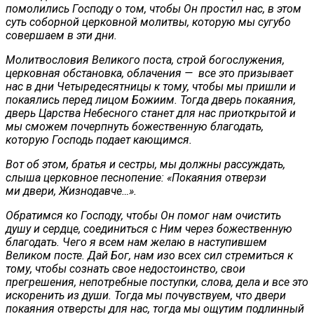
помолились Господу о том, чтобы Он простил нас, в этом
суть соборной церковной молитвы, которую мы сугубо
совершаем в эти дни.
Молитвословия Великого поста, строй богослужения,
церковная обстановка, облачения — все это призывает
нас в дни Четыредесятницы к тому, чтобы мы пришли и
покаялись перед лицом Божиим. Тогда дверь покаяния,
дверь Царства Небесного станет для нас приоткрытой и
мы сможем почерпнуть божественную благодать,
которую Господь подает кающимся.
Вот об этом, братья и сестры, мы должны рассуждать,
слыша церковное песнопение: «Покаяния отверзи
ми двери, Жизнодавче…».
Обратимся ко Господу, чтобы Он помог нам очистить
душу и сердце, соединиться с Ним через божественную
благодать. Чего я всем нам желаю в наступившем
Великом посте. Дай Бог, нам изо всех сил стремиться к
тому, чтобы сознать свое недостоинство, свои
прегрешения, непотребные поступки, слова, дела и все это
искоренить из души. Тогда мы почувствуем, что двери
покаяния отверсты для нас, тогда мы ощутим подлинный