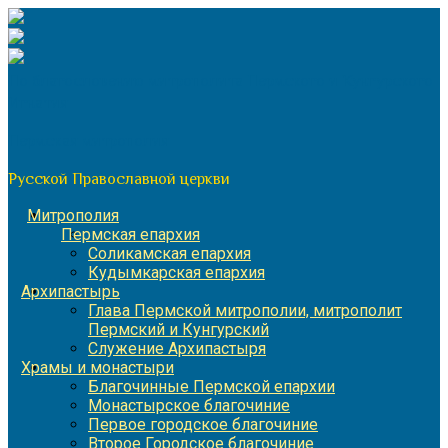
Перейти
к
содержимому
По благословению митрополита Пермского и Кунгурского
Игнатия
Пермская митрополия
Русской Православной церкви
Митрополия
Пермская епархия
Соликамская епархия
Кудымкарская епархия
Архипастырь
Глава Пермской митрополии, митрополит
Пермский и Кунгурский
Служение Архипастыря
Храмы и монастыри
Благочинные Пермской епархии
Монастырское благочиние
Первое городское благочиние
Второе Городское благочиние