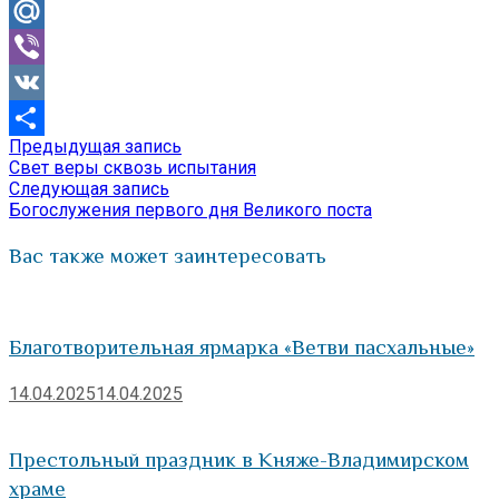
Odnoklassniki
Mail.Ru
Viber
VK
Предыдущая
Предыдущая запись
Навигация
Отправить
запись:
Свет веры сквозь испытания
по
Следующая
Следующая запись
запись:
Богослужения первого дня Великого поста
записям
Вас также может заинтересовать
Благотворительная ярмарка «Ветви пасхальные»
14.04.2025
14.04.2025
Престольный праздник в Княже-Владимирском
храме