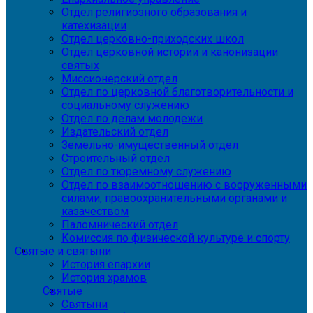
Отдел религиозного образования и
катехизации
Отдел церковно-приходских школ
Отдел церковной истории и канонизации
святых
Миссионерский отдел
Отдел по церковной благотворительности и
социальному служению
Отдел по делам молодежи
Издательский отдел
Земельно-имущественный отдел
Строительный отдел
Отдел по тюремному служению
Отдел по взаимоотношению с вооруженными
силами, правоохранительными органами и
казачеством
Паломнический отдел
Комиссия по физической культуре и спорту
Святые и святыни
История епархии
История храмов
Святые
Святыни