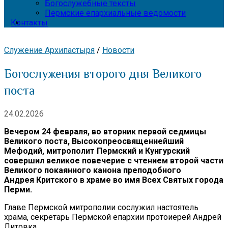
Богослужебные тексты
Пермские епархиальные ведомости
Контакты
Служение Архипастыря
/
Новости
Богослужения второго дня Великого
поста
24.02.2026
Вечером
24 февраля, во вторник первой седмицы
Великого поста, Высокопреосвященнейший
Мефодий, митрополит Пермский и Кунгурский
совершил великое повечерие с чтением второй части
Великого покаянного канона преподобного
Андрея Критского в храме во имя Всех Святых города
Перми.
Главе Пермской митрополии сослужил настоятель
храма, секретарь Пермской епархии протоиерей Андрей
Литовка.