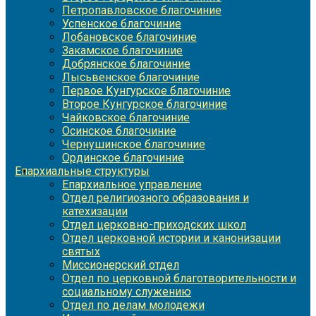
Петропавловское благочиние
Успенское благочиние
Лобановское благочиние
Закамское благочиние
Добрянское благочиние
Лысьвенское благочиние
Первое Кунгурское благочиние
Второе Кунгурское благочиние
Чайковское благочиние
Осинское благочиние
Чернушинское благочиние
Ординское благочиние
Епархиальные структуры
Епархиальное управление
Отдел религиозного образования и
катехизации
Отдел церковно-приходских школ
Отдел церковной истории и канонизации
святых
Миссионерский отдел
Отдел по церковной благотворительности и
социальному служению
Отдел по делам молодежи