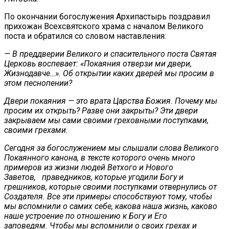
По окончании богослужения Архипастырь поздравил
прихожан Всехсвятского храма с началом Великого
поста и обратился со словом наставления:
— В преддверии Великого и спасительного поста Святая
Церковь воспевает: «Покаяния отверзи ми двери,
Жизнодавче…». Об открытии каких дверей мы просим в
этом песнопении?
Двери покаяния — это врата Царства Божия. Почему мы
просим их открыть? Разве они закрыты? Эти двери
закрываем мы сами своими греховными поступками,
своими грехами.
Сегодня за богослужением мы слышали слова Великого
Покаянного канона, в тексте которого очень много
примеров из жизни людей Ветхого и Нового
Заветов, праведников, которые угодили Богу и
грешников, которые своими поступками отвернулись от
Создателя. Все эти примеры способствуют тому, чтобы
мы вспомнили о самих себе, какова наша жизнь, каково
наше устроение по отношению к Богу и Его
заповедям. Чтобы мы вспомнили о своих грехах и