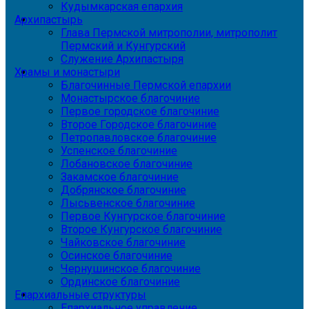
Кудымкарская епархия
Архипастырь
Глава Пермской митрополии, митрополит
Пермский и Кунгурский
Служение Архипастыря
Храмы и монастыри
Благочинные Пермской епархии
Монастырское благочиние
Первое городское благочиние
Второе Городское благочиние
Петропавловское благочиние
Успенское благочиние
Лобановское благочиние
Закамское благочиние
Добрянское благочиние
Лысьвенское благочиние
Первое Кунгурское благочиние
Второе Кунгурское благочиние
Чайковское благочиние
Осинское благочиние
Чернушинское благочиние
Ординское благочиние
Епархиальные структуры
Епархиальное управление