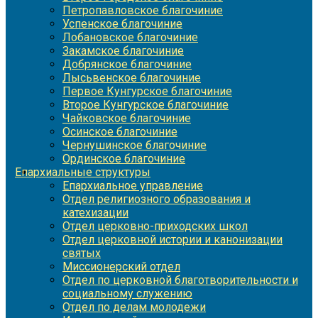
Петропавловское благочиние
Успенское благочиние
Лобановское благочиние
Закамское благочиние
Добрянское благочиние
Лысьвенское благочиние
Первое Кунгурское благочиние
Второе Кунгурское благочиние
Чайковское благочиние
Осинское благочиние
Чернушинское благочиние
Ординское благочиние
Епархиальные структуры
Епархиальное управление
Отдел религиозного образования и
катехизации
Отдел церковно-приходских школ
Отдел церковной истории и канонизации
святых
Миссионерский отдел
Отдел по церковной благотворительности и
социальному служению
Отдел по делам молодежи