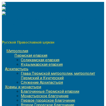
Перейти
к
содержимому
По благословению митрополита Пермского и Кунгурского
Игнатия
Пермская митрополия
Русской Православной церкви
Митрополия
Пермская епархия
Соликамская епархия
Кудымкарская епархия
Архипастырь
Глава Пермской митрополии, митрополит
Пермский и Кунгурский
Служение Архипастыря
Храмы и монастыри
Благочинные Пермской епархии
Монастырское благочиние
Первое городское благочиние
Второе Городское благочиние