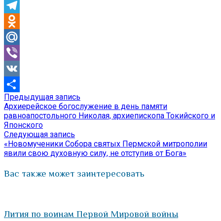
Skype
Telegram
Odnoklassniki
Mail.Ru
Viber
VK
Предыдущая
Предыдущая запись
Навигация
Отправить
запись:
Архиерейское богослужение в день памяти
по
равноапостольного Николая, архиепископа Токийского и
Японского
записям
Следующая
Следующая запись
запись:
«Новомученики Собора святых Пермской митрополии
явили свою духовную силу, не отступив от Бога»
Вас также может заинтересовать
Лития по воинам Первой Мировой войны