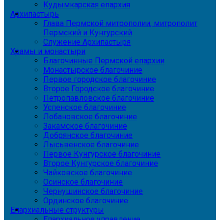
Кудымкарская епархия
Архипастырь
Глава Пермской митрополии, митрополит
Пермский и Кунгурский
Служение Архипастыря
Храмы и монастыри
Благочинные Пермской епархии
Монастырское благочиние
Первое городское благочиние
Второе Городское благочиние
Петропавловское благочиние
Успенское благочиние
Лобановское благочиние
Закамское благочиние
Добрянское благочиние
Лысьвенское благочиние
Первое Кунгурское благочиние
Второе Кунгурское благочиние
Чайковское благочиние
Осинское благочиние
Чернушинское благочиние
Ординское благочиние
Епархиальные структуры
Епархиальное управление