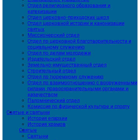
Отдел религиозного образования и
катехизации
Отдел церковно-приходских школ
Отдел церковной истории и канонизации
святых
Миссионерский отдел
Отдел по церковной благотворительности и
социальному служению
Отдел по делам молодежи
Издательский отдел
Земельно-имущественный отдел
Строительный отдел
Отдел по тюремному служению
Отдел по взаимоотношению с вооруженными
силами, правоохранительными органами и
казачеством
Паломнический отдел
Комиссия по физической культуре и спорту
Святые и святыни
История епархии
История храмов
Святые
Святыни