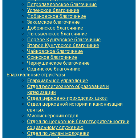
Петропавловское благочиние
Успенское благочиние
Лобановское благочиние
Закамское благочиние
Добрянское благочиние
Лысьвенское благочиние
Первое Кунгурское благочиние
Второе Кунгурское благочиние
Чайковское благочиние
Осинское благочиние
Чернушинское благочиние
Ординское благочиние
Епархиальные структуры
Епархиальное управление
Отдел религиозного образования и
катехизации
Отдел церковно-приходских школ
Отдел церковной истории и канонизации
святых
Миссионерский отдел
Отдел по церковной благотворительности и
социальному служению
Отдел по делам молодежи