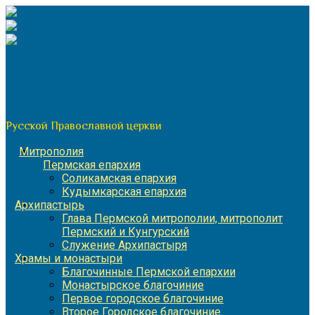
Перейти
к
содержимому
По благословению митрополита Пермского и Кунгурского
Игнатия
Пермская митрополия
Русской Православной церкви
Митрополия
Пермская епархия
Соликамская епархия
Кудымкарская епархия
Архипастырь
Глава Пермской митрополии, митрополит
Пермский и Кунгурский
Служение Архипастыря
Храмы и монастыри
Благочинные Пермской епархии
Монастырское благочиние
Первое городское благочиние
Второе Городское благочиние