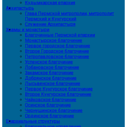
Кудымкарская епархия
Архипастырь
Глава Пермской митрополии, митрополит
Пермский и Кунгурский
Служение Архипастыря
Храмы и монастыри
Благочинные Пермской епархии
Монастырское благочиние
Первое городское благочиние
Второе Городское благочиние
Петропавловское благочиние
Успенское благочиние
Лобановское благочиние
Закамское благочиние
Добрянское благочиние
Лысьвенское благочиние
Первое Кунгурское благочиние
Второе Кунгурское благочиние
Чайковское благочиние
Осинское благочиние
Чернушинское благочиние
Ординское благочиние
Епархиальные структуры
Епархиальное управление