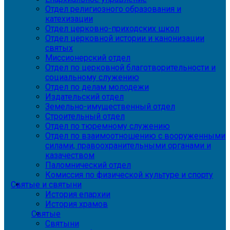
Отдел религиозного образования и
катехизации
Отдел церковно-приходских школ
Отдел церковной истории и канонизации
святых
Миссионерский отдел
Отдел по церковной благотворительности и
социальному служению
Отдел по делам молодежи
Издательский отдел
Земельно-имущественный отдел
Строительный отдел
Отдел по тюремному служению
Отдел по взаимоотношению с вооруженными
силами, правоохранительными органами и
казачеством
Паломнический отдел
Комиссия по физической культуре и спорту
Святые и святыни
История епархии
История храмов
Святые
Святыни