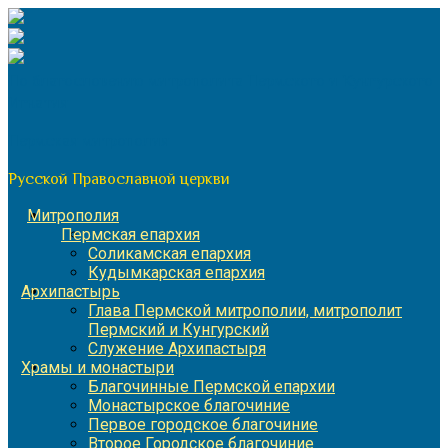
Перейти
к
содержимому
По благословению митрополита Пермского и Кунгурского
Игнатия
Пермская митрополия
Русской Православной церкви
Митрополия
Пермская епархия
Соликамская епархия
Кудымкарская епархия
Архипастырь
Глава Пермской митрополии, митрополит
Пермский и Кунгурский
Служение Архипастыря
Храмы и монастыри
Благочинные Пермской епархии
Монастырское благочиние
Первое городское благочиние
Второе Городское благочиние