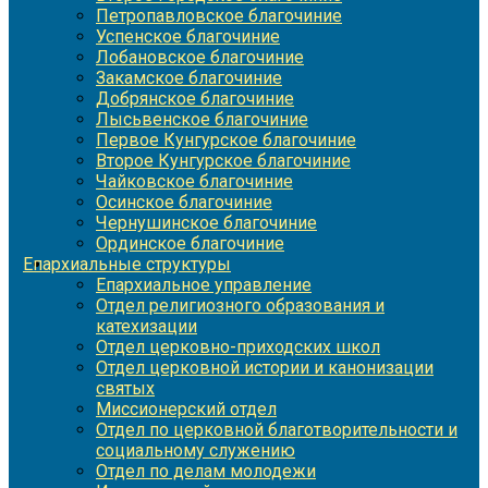
Петропавловское благочиние
Успенское благочиние
Лобановское благочиние
Закамское благочиние
Добрянское благочиние
Лысьвенское благочиние
Первое Кунгурское благочиние
Второе Кунгурское благочиние
Чайковское благочиние
Осинское благочиние
Чернушинское благочиние
Ординское благочиние
Епархиальные структуры
Епархиальное управление
Отдел религиозного образования и
катехизации
Отдел церковно-приходских школ
Отдел церковной истории и канонизации
святых
Миссионерский отдел
Отдел по церковной благотворительности и
социальному служению
Отдел по делам молодежи