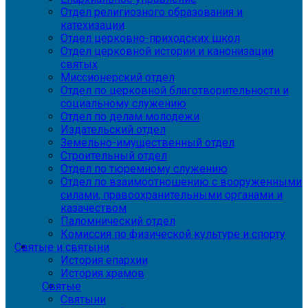
Отдел религиозного образования и
катехизации
Отдел церковно-приходских школ
Отдел церковной истории и канонизации
святых
Миссионерский отдел
Отдел по церковной благотворительности и
социальному служению
Отдел по делам молодежи
Издательский отдел
Земельно-имущественный отдел
Строительный отдел
Отдел по тюремному служению
Отдел по взаимоотношению с вооруженными
силами, правоохранительными органами и
казачеством
Паломнический отдел
Комиссия по физической культуре и спорту
Святые и святыни
История епархии
История храмов
Святые
Святыни