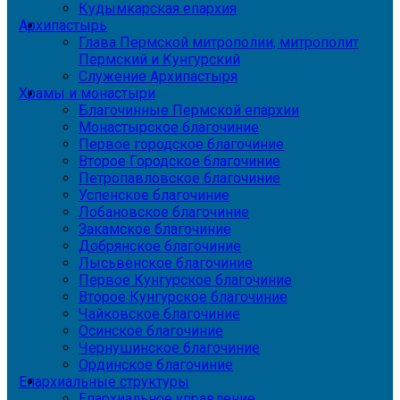
Кудымкарская епархия
Архипастырь
Глава Пермской митрополии, митрополит
Пермский и Кунгурский
Служение Архипастыря
Храмы и монастыри
Благочинные Пермской епархии
Монастырское благочиние
Первое городское благочиние
Второе Городское благочиние
Петропавловское благочиние
Успенское благочиние
Лобановское благочиние
Закамское благочиние
Добрянское благочиние
Лысьвенское благочиние
Первое Кунгурское благочиние
Второе Кунгурское благочиние
Чайковское благочиние
Осинское благочиние
Чернушинское благочиние
Ординское благочиние
Епархиальные структуры
Епархиальное управление