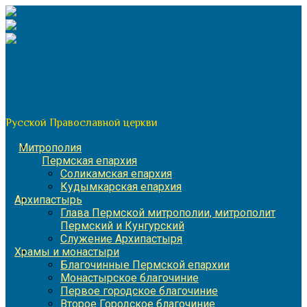
Перейти
к
содержимому
По благословению митрополита Пермского и Кунгурского
Игнатия
Пермская митрополия
Русской Православной церкви
Митрополия
Пермская епархия
Соликамская епархия
Кудымкарская епархия
Архипастырь
Глава Пермской митрополии, митрополит
Пермский и Кунгурский
Служение Архипастыря
Храмы и монастыри
Благочинные Пермской епархии
Монастырское благочиние
Первое городское благочиние
Второе Городское благочиние