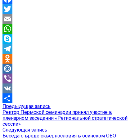
Facebook
Twitter
Email
WhatsApp
Skype
Telegram
Odnoklassniki
Mail.Ru
Viber
VK
Предыдущая
Предыдущая запись
Навигация
Отправить
запись:
Ректор Пермской семинарии принял участие в
по
пленарном заседании «Региональной стратегической
сессии»
записям
Следующая
Следующая запись
запись:
Беседа о вреде сквернословия в осинском ОВО