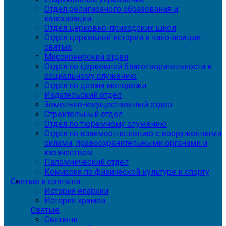
Отдел религиозного образования и
катехизации
Отдел церковно-приходских школ
Отдел церковной истории и канонизации
святых
Миссионерский отдел
Отдел по церковной благотворительности и
социальному служению
Отдел по делам молодежи
Издательский отдел
Земельно-имущественный отдел
Строительный отдел
Отдел по тюремному служению
Отдел по взаимоотношению с вооруженными
силами, правоохранительными органами и
казачеством
Паломнический отдел
Комиссия по физической культуре и спорту
Святые и святыни
История епархии
История храмов
Святые
Святыни