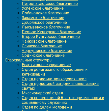
Петропавловское благочиние
Успенское благочиние
Лобановское благочиние
Закамское благочиние
Добрянское благочиние
Лысьвенское благочиние
Первое Кунгурское благочиние
Второе Кунгурское благочиние
Чайковское благочиние
Осинское благочиние
Чернушинское благочиние
Ординское благочиние
Епархиальные структуры
Епархиальное управление
Отдел религиозного образования и
катехизации
Отдел церковно-приходских школ
Отдел церковной истории и канонизации
святых
Миссионерский отдел
Отдел по церковной благотворительности и
социальному служению
Отдел по делам молодежи