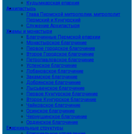
Кудымкарская епархия
Архипастырь
Глава Пермской митрополии, митрополит
Пермский и Кунгурский
Служение Архипастыря
Храмы и монастыри
Благочинные Пермской епархии
Монастырское благочиние
Первое городское благочиние
Второе Городское благочиние
Петропавловское благочиние
Успенское благочиние
Лобановское благочиние
Закамское благочиние
Добрянское благочиние
Лысьвенское благочиние
Первое Кунгурское благочиние
Второе Кунгурское благочиние
Чайковское благочиние
Осинское благочиние
Чернушинское благочиние
Ординское благочиние
Епархиальные структуры
Епархиальное управление