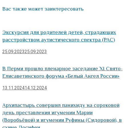
Вас также может заинтересовать
Экскурсия для родителей детей, страдающих
расстройством аутистического спектра (РАС)
25.09.2023
25.09.2023
В Перми прошло пленарное заседание XI Свято-
Елисаветинского форума «Белый Ангел России»
13.11.2024
14.12.2024
Архипастырь совершил панихиду на сороковой
день преставления игумении Марии
(Воробьёвой) и игумении Руфины (Сидоровой), в
схиме Досифеи