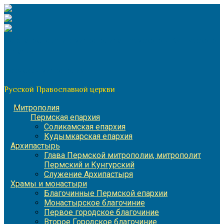
Перейти
к
содержимому
По благословению митрополита Пермского и Кунгурского
Игнатия
Пермская митрополия
Русской Православной церкви
Митрополия
Пермская епархия
Соликамская епархия
Кудымкарская епархия
Архипастырь
Глава Пермской митрополии, митрополит
Пермский и Кунгурский
Служение Архипастыря
Храмы и монастыри
Благочинные Пермской епархии
Монастырское благочиние
Первое городское благочиние
Второе Городское благочиние