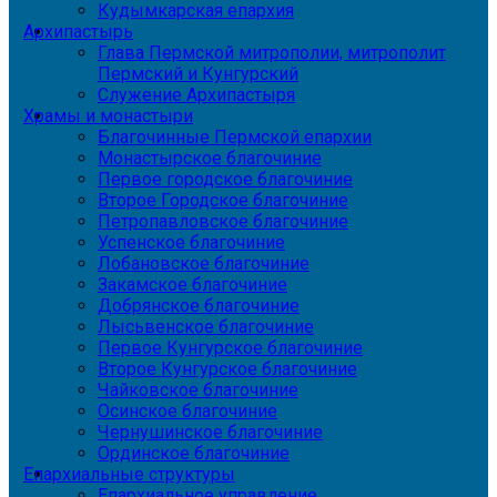
Кудымкарская епархия
Архипастырь
Глава Пермской митрополии, митрополит
Пермский и Кунгурский
Служение Архипастыря
Храмы и монастыри
Благочинные Пермской епархии
Монастырское благочиние
Первое городское благочиние
Второе Городское благочиние
Петропавловское благочиние
Успенское благочиние
Лобановское благочиние
Закамское благочиние
Добрянское благочиние
Лысьвенское благочиние
Первое Кунгурское благочиние
Второе Кунгурское благочиние
Чайковское благочиние
Осинское благочиние
Чернушинское благочиние
Ординское благочиние
Епархиальные структуры
Епархиальное управление