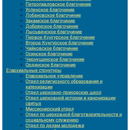
Петропавловское благочиние
Успенское благочиние
Лобановское благочиние
Закамское благочиние
Добрянское благочиние
Лысьвенское благочиние
Первое Кунгурское благочиние
Второе Кунгурское благочиние
Чайковское благочиние
Осинское благочиние
Чернушинское благочиние
Ординское благочиние
Епархиальные структуры
Епархиальное управление
Отдел религиозного образования и
катехизации
Отдел церковно-приходских школ
Отдел церковной истории и канонизации
святых
Миссионерский отдел
Отдел по церковной благотворительности и
социальному служению
Отдел по делам молодежи