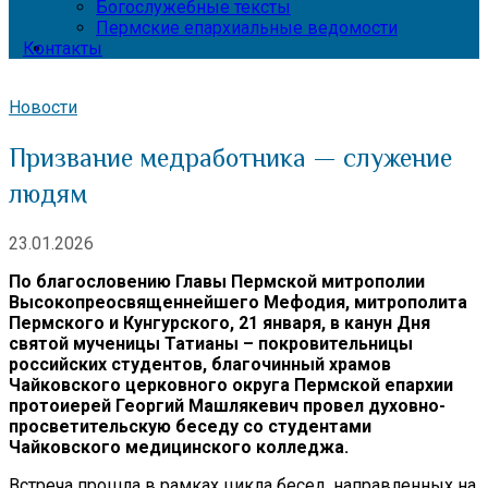
Богослужебные тексты
Пермские епархиальные ведомости
Контакты
Новости
Призвание медработника — служение
людям
23.01.2026
По благословению Главы Пермской митрополии
Высокопреосвященнейшего Мефодия, митрополита
Пермского и Кунгурского, 21 января, в канун Дня
святой мученицы Татианы – покровительницы
российских студентов, благочинный храмов
Чайковского церковного округа Пермской епархии
протоиерей Георгий Машлякевич провел духовно-
просветительскую беседу со студентами
Чайковского медицинского колледжа.
Встреча прошла в рамках цикла бесед, направленных на