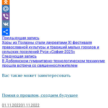
Telegram
Odnoklassniki
Mail.Ru
Viber
VK
Предыдущая
Предыдущая запись
Навигация
Отправить
запись:
Хоры из Полазны стали лауреатами XI фестиваля
по
православной культуры и традиций малых городов и
сельских поселений Руси «София-2025»
записям
Следующая
Следующая запись
запись:
В Добрянском гуманитарно-технологическом техникуме
прошла встреча со священнослужителем
Вас также может заинтересовать
Помня о прошлом, создаем будущее
01.11.2022
01.11.2022