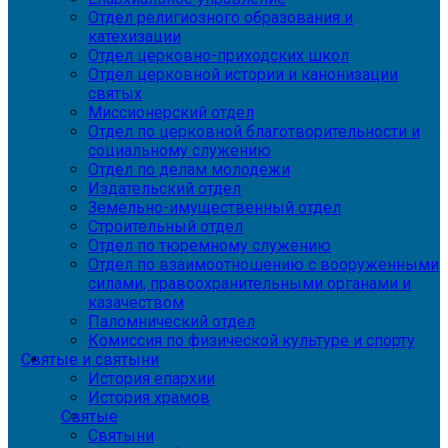
Отдел религиозного образования и
катехизации
Отдел церковно-приходских школ
Отдел церковной истории и канонизации
святых
Миссионерский отдел
Отдел по церковной благотворительности и
социальному служению
Отдел по делам молодежи
Издательский отдел
Земельно-имущественный отдел
Строительный отдел
Отдел по тюремному служению
Отдел по взаимоотношению с вооруженными
силами, правоохранительными органами и
казачеством
Паломнический отдел
Комиссия по физической культуре и спорту
Святые и святыни
История епархии
История храмов
Святые
Святыни