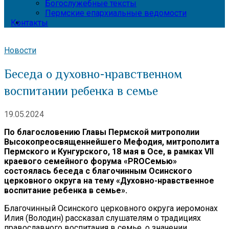
Богослужебные тексты
Пермские епархиальные ведомости
Контакты
Новости
Беседа о духовно-нравственном
воспитании ребенка в семье
19.05.2024
По благословению Главы Пермской митрополии
Высокопреосвященнейшего Мефодия, митрополита
Пермского и Кунгурского, 18 мая в Осе, в рамках VII
краевого семейного форума «PROСемью»
состоялась беседа с благочинным Осинского
церковного округа на тему «Духовно-нравственное
воспитание ребенка в семье».
Благочинный Осинского церковного округа иеромонах
Илия (Володин) рассказал слушателям о традициях
православного воспитания в семье, о значении