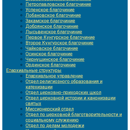
Петропавловское благочиние
Успенское благочиние
Лобановское благочиние
Закамское благочиние
Добрянское благочиние
Лысьвенское благочиние
Первое Кунгурское благочиние
Второе Кунгурское благочиние
Чайковское благочиние
Осинское благочиние
Чернушинское благочиние
Ординское благочиние
Епархиальные структуры
Епархиальное управление
Отдел религиозного образования и
катехизации
Отдел церковно-приходских школ
Отдел церковной истории и канонизации
святых
Миссионерский отдел
Отдел по церковной благотворительности и
социальному служению
Отдел по делам молодежи