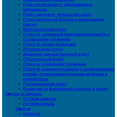
Отдел религиозного образования и
катехизации
Отдел церковно-приходских школ
Отдел церковной истории и канонизации
святых
Миссионерский отдел
Отдел по церковной благотворительности и
социальному служению
Отдел по делам молодежи
Издательский отдел
Земельно-имущественный отдел
Строительный отдел
Отдел по тюремному служению
Отдел по взаимоотношению с вооруженными
силами, правоохранительными органами и
казачеством
Паломнический отдел
Комиссия по физической культуре и спорту
Святые и святыни
История епархии
История храмов
Святые
Святыни