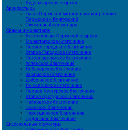
Кудымкарская епархия
Архипастырь
Глава Пермской митрополии, митрополит
Пермский и Кунгурский
Служение Архипастыря
Храмы и монастыри
Благочинные Пермской епархии
Монастырское благочиние
Первое городское благочиние
Второе Городское благочиние
Петропавловское благочиние
Успенское благочиние
Лобановское благочиние
Закамское благочиние
Добрянское благочиние
Лысьвенское благочиние
Первое Кунгурское благочиние
Второе Кунгурское благочиние
Чайковское благочиние
Осинское благочиние
Чернушинское благочиние
Ординское благочиние
Епархиальные структуры
Епархиальное управление