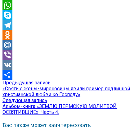
Email
WhatsApp
Skype
Telegram
Odnoklassniki
Mail.Ru
Viber
VK
Предыдущая
Предыдущая запись
Навигация
Отправить
запись:
«Святые жены-мироносицы явили пример подлинной
по
христианской любви ко Господу»
Следующая
Следующая запись
записям
запись:
Альбом-книга «ЗЕМЛЮ ПЕРМСКУЮ МОЛИТВОЙ
ОСВЯТИВШИЕ». Часть 4.
Вас также может заинтересовать