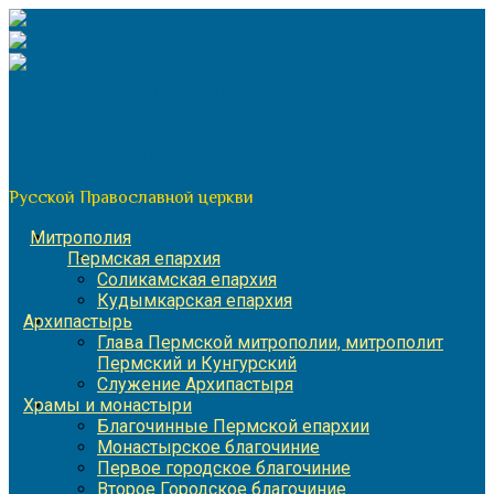
Перейти
к
содержимому
По благословению митрополита Пермского и Кунгурского
Игнатия
Пермская митрополия
Русской Православной церкви
Митрополия
Пермская епархия
Соликамская епархия
Кудымкарская епархия
Архипастырь
Глава Пермской митрополии, митрополит
Пермский и Кунгурский
Служение Архипастыря
Храмы и монастыри
Благочинные Пермской епархии
Монастырское благочиние
Первое городское благочиние
Второе Городское благочиние