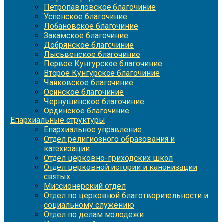
Петропавловское благочиние
Успенское благочиние
Лобановское благочиние
Закамское благочиние
Добрянское благочиние
Лысьвенское благочиние
Первое Кунгурское благочиние
Второе Кунгурское благочиние
Чайковское благочиние
Осинское благочиние
Чернушинское благочиние
Ординское благочиние
Епархиальные структуры
Епархиальное управление
Отдел религиозного образования и
катехизации
Отдел церковно-приходских школ
Отдел церковной истории и канонизации
святых
Миссионерский отдел
Отдел по церковной благотворительности и
социальному служению
Отдел по делам молодежи