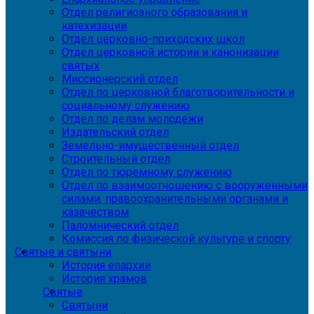
Отдел религиозного образования и
катехизации
Отдел церковно-приходских школ
Отдел церковной истории и канонизации
святых
Миссионерский отдел
Отдел по церковной благотворительности и
социальному служению
Отдел по делам молодежи
Издательский отдел
Земельно-имущественный отдел
Строительный отдел
Отдел по тюремному служению
Отдел по взаимоотношению с вооруженными
силами, правоохранительными органами и
казачеством
Паломнический отдел
Комиссия по физической культуре и спорту
Святые и святыни
История епархии
История храмов
Святые
Святыни