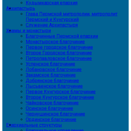
Кудымкарская епархия
Архипастырь
Глава Пермской митрополии, митрополит
Пермский и Кунгурский
Служение Архипастыря
Храмы и монастыри
Благочинные Пермской епархии
Монастырское благочиние
Первое городское благочиние
Второе Городское благочиние
Петропавловское благочиние
Успенское благочиние
Лобановское благочиние
Закамское благочиние
Добрянское благочиние
Лысьвенское благочиние
Первое Кунгурское благочиние
Второе Кунгурское благочиние
Чайковское благочиние
Осинское благочиние
Чернушинское благочиние
Ординское благочиние
Епархиальные структуры
Епархиальное управление