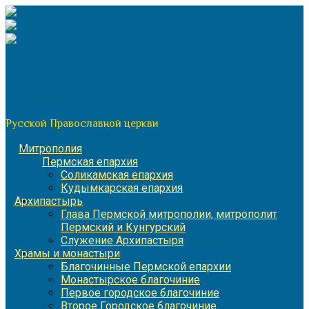
Перейти
к
содержимому
По благословению митрополита Пермского и Кунгурского
Игнатия
Пермская митрополия
Русской Православной церкви
Митрополия
Пермская епархия
Соликамская епархия
Кудымкарская епархия
Архипастырь
Глава Пермской митрополии, митрополит
Пермский и Кунгурский
Служение Архипастыря
Храмы и монастыри
Благочинные Пермской епархии
Монастырское благочиние
Первое городское благочиние
Второе Городское благочиние