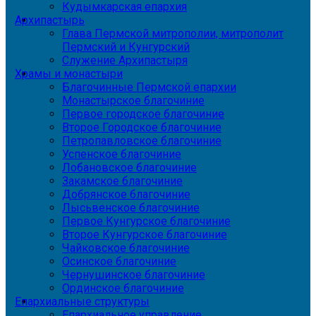
Кудымкарская епархия
Архипастырь
Глава Пермской митрополии, митрополит
Пермский и Кунгурский
Служение Архипастыря
Храмы и монастыри
Благочинные Пермской епархии
Монастырское благочиние
Первое городское благочиние
Второе Городское благочиние
Петропавловское благочиние
Успенское благочиние
Лобановское благочиние
Закамское благочиние
Добрянское благочиние
Лысьвенское благочиние
Первое Кунгурское благочиние
Второе Кунгурское благочиние
Чайковское благочиние
Осинское благочиние
Чернушинское благочиние
Ординское благочиние
Епархиальные структуры
Епархиальное управление