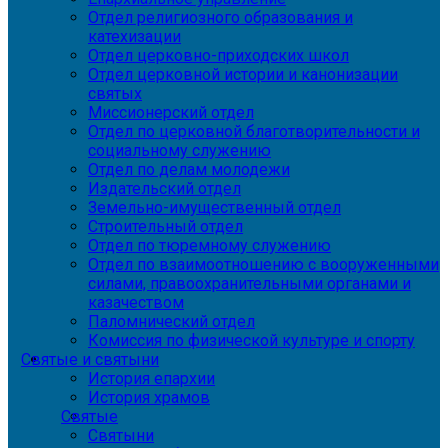
Отдел религиозного образования и
катехизации
Отдел церковно-приходских школ
Отдел церковной истории и канонизации
святых
Миссионерский отдел
Отдел по церковной благотворительности и
социальному служению
Отдел по делам молодежи
Издательский отдел
Земельно-имущественный отдел
Строительный отдел
Отдел по тюремному служению
Отдел по взаимоотношению с вооруженными
силами, правоохранительными органами и
казачеством
Паломнический отдел
Комиссия по физической культуре и спорту
Святые и святыни
История епархии
История храмов
Святые
Святыни