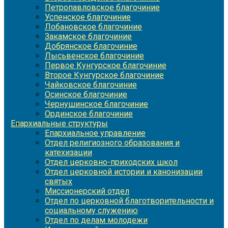
Петропавловское благочиние
Успенское благочиние
Лобановское благочиние
Закамское благочиние
Добрянское благочиние
Лысьвенское благочиние
Первое Кунгурское благочиние
Второе Кунгурское благочиние
Чайковское благочиние
Осинское благочиние
Чернушинское благочиние
Ординское благочиние
Епархиальные структуры
Епархиальное управление
Отдел религиозного образования и
катехизации
Отдел церковно-приходских школ
Отдел церковной истории и канонизации
святых
Миссионерский отдел
Отдел по церковной благотворительности и
социальному служению
Отдел по делам молодежи