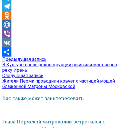
Skype
Telegram
Odnoklassniki
Mail.Ru
Viber
VK
Предыдущая
Предыдущая запись
Навигация
Отправить
запись:
В Кунгуре после реконструкции освятили мост через
по
реку Ирень
Следующая
Следующая запись
записям
запись:
Жители Перми проводили ковчег с частицей мощей
блаженной Матроны Московской
Вас также может заинтересовать
Глава Пермской митрополии встретился с