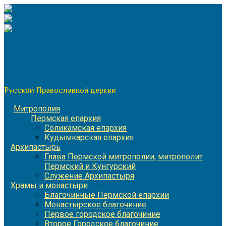
Перейти
к
содержимому
По благословению митрополита Пермского и Кунгурского
Игнатия
Пермская митрополия
Русской Православной церкви
Митрополия
Пермская епархия
Соликамская епархия
Кудымкарская епархия
Архипастырь
Глава Пермской митрополии, митрополит
Пермский и Кунгурский
Служение Архипастыря
Храмы и монастыри
Благочинные Пермской епархии
Монастырское благочиние
Первое городское благочиние
Второе Городское благочиние