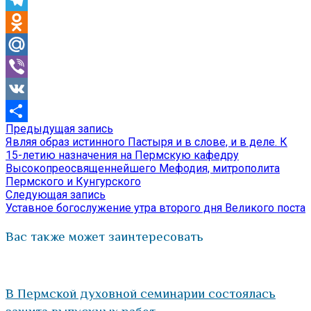
Telegram
Odnoklassniki
Mail.Ru
Viber
VK
Предыдущая
Предыдущая запись
Навигация
Отправить
запись:
Являя образ истинного Пастыря и в слове, и в деле. К
по
15-летию назначения на Пермскую кафедру
Высокопреосвященнейшего Мефодия, митрополита
записям
Пермского и Кунгурского
Следующая
Следующая запись
запись:
Уставное богослужение утра второго дня Великого поста
Вас также может заинтересовать
В Пермской духовной семинарии состоялась