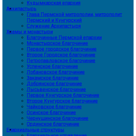
Кудымкарская епархия
Архипастырь
Глава Пермской митрополии, митрополит
Пермский и Кунгурский
Служение Архипастыря
Храмы и монастыри
Благочинные Пермской епархии
Монастырское благочиние
Первое городское благочиние
Второе Городское благочиние
Петропавловское благочиние
Успенское благочиние
Лобановское благочиние
Закамское благочиние
Добрянское благочиние
Лысьвенское благочиние
Первое Кунгурское благочиние
Второе Кунгурское благочиние
Чайковское благочиние
Осинское благочиние
Чернушинское благочиние
Ординское благочиние
Епархиальные структуры
Епархиальное управление