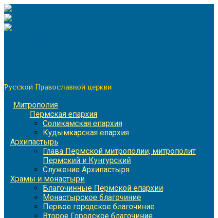
Перейти
к
содержимому
По благословению митрополита Пермского и Кунгурского
Игнатия
Пермская митрополия
Русской Православной церкви
Митрополия
Пермская епархия
Соликамская епархия
Кудымкарская епархия
Архипастырь
Глава Пермской митрополии, митрополит
Пермский и Кунгурский
Служение Архипастыря
Храмы и монастыри
Благочинные Пермской епархии
Монастырское благочиние
Первое городское благочиние
Второе Городское благочиние