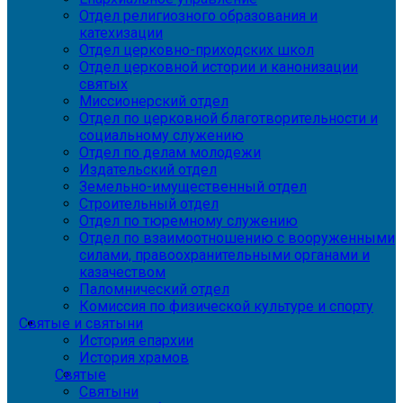
Отдел религиозного образования и
катехизации
Отдел церковно-приходских школ
Отдел церковной истории и канонизации
святых
Миссионерский отдел
Отдел по церковной благотворительности и
социальному служению
Отдел по делам молодежи
Издательский отдел
Земельно-имущественный отдел
Строительный отдел
Отдел по тюремному служению
Отдел по взаимоотношению с вооруженными
силами, правоохранительными органами и
казачеством
Паломнический отдел
Комиссия по физической культуре и спорту
Святые и святыни
История епархии
История храмов
Святые
Святыни