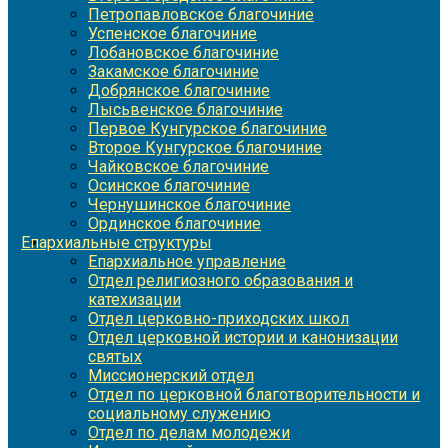
Петропавловское благочиние
Успенское благочиние
Лобановское благочиние
Закамское благочиние
Добрянское благочиние
Лысьвенское благочиние
Первое Кунгурское благочиние
Второе Кунгурское благочиние
Чайковское благочиние
Осинское благочиние
Чернушинское благочиние
Ординское благочиние
Епархиальные структуры
Епархиальное управление
Отдел религиозного образования и
катехизации
Отдел церковно-приходских школ
Отдел церковной истории и канонизации
святых
Миссионерский отдел
Отдел по церковной благотворительности и
социальному служению
Отдел по делам молодежи