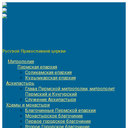
Перейти
к
содержимому
По благословению митрополита Пермского и Кунгурского
Игнатия
Пермская митрополия
Русской Православной церкви
Митрополия
Пермская епархия
Соликамская епархия
Кудымкарская епархия
Архипастырь
Глава Пермской митрополии, митрополит
Пермский и Кунгурский
Служение Архипастыря
Храмы и монастыри
Благочинные Пермской епархии
Монастырское благочиние
Первое городское благочиние
Второе Городское благочиние