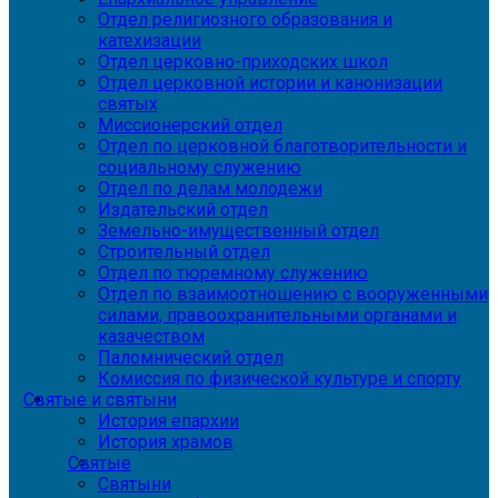
Отдел религиозного образования и
катехизации
Отдел церковно-приходских школ
Отдел церковной истории и канонизации
святых
Миссионерский отдел
Отдел по церковной благотворительности и
социальному служению
Отдел по делам молодежи
Издательский отдел
Земельно-имущественный отдел
Строительный отдел
Отдел по тюремному служению
Отдел по взаимоотношению с вооруженными
силами, правоохранительными органами и
казачеством
Паломнический отдел
Комиссия по физической культуре и спорту
Святые и святыни
История епархии
История храмов
Святые
Святыни