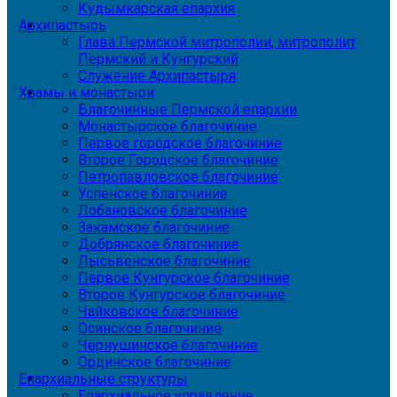
Кудымкарская епархия
Архипастырь
Глава Пермской митрополии, митрополит
Пермский и Кунгурский
Служение Архипастыря
Храмы и монастыри
Благочинные Пермской епархии
Монастырское благочиние
Первое городское благочиние
Второе Городское благочиние
Петропавловское благочиние
Успенское благочиние
Лобановское благочиние
Закамское благочиние
Добрянское благочиние
Лысьвенское благочиние
Первое Кунгурское благочиние
Второе Кунгурское благочиние
Чайковское благочиние
Осинское благочиние
Чернушинское благочиние
Ординское благочиние
Епархиальные структуры
Епархиальное управление