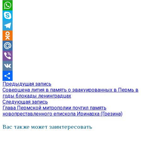
Email
WhatsApp
Skype
Telegram
Odnoklassniki
Mail.Ru
Viber
VK
Предыдущая
Предыдущая запись
Навигация
Отправить
запись:
Совершена лития в память о эвакуированных в Пермь в
по
годы блокады ленинградцах
Следующая
Следующая запись
записям
запись:
Глава Пермской митрополии почтил память
новопреставленного епископа Иринарха (Грезина)
Вас также может заинтересовать