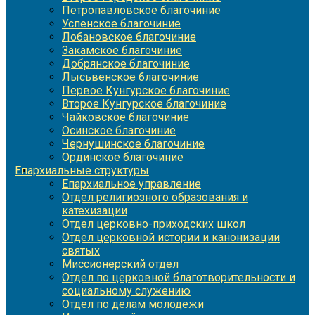
Петропавловское благочиние
Успенское благочиние
Лобановское благочиние
Закамское благочиние
Добрянское благочиние
Лысьвенское благочиние
Первое Кунгурское благочиние
Второе Кунгурское благочиние
Чайковское благочиние
Осинское благочиние
Чернушинское благочиние
Ординское благочиние
Епархиальные структуры
Епархиальное управление
Отдел религиозного образования и
катехизации
Отдел церковно-приходских школ
Отдел церковной истории и канонизации
святых
Миссионерский отдел
Отдел по церковной благотворительности и
социальному служению
Отдел по делам молодежи