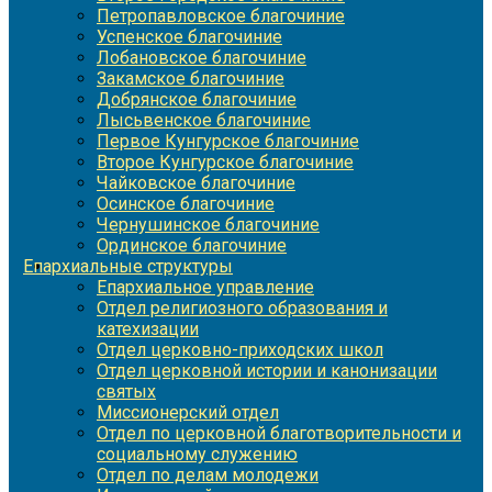
Петропавловское благочиние
Успенское благочиние
Лобановское благочиние
Закамское благочиние
Добрянское благочиние
Лысьвенское благочиние
Первое Кунгурское благочиние
Второе Кунгурское благочиние
Чайковское благочиние
Осинское благочиние
Чернушинское благочиние
Ординское благочиние
Епархиальные структуры
Епархиальное управление
Отдел религиозного образования и
катехизации
Отдел церковно-приходских школ
Отдел церковной истории и канонизации
святых
Миссионерский отдел
Отдел по церковной благотворительности и
социальному служению
Отдел по делам молодежи