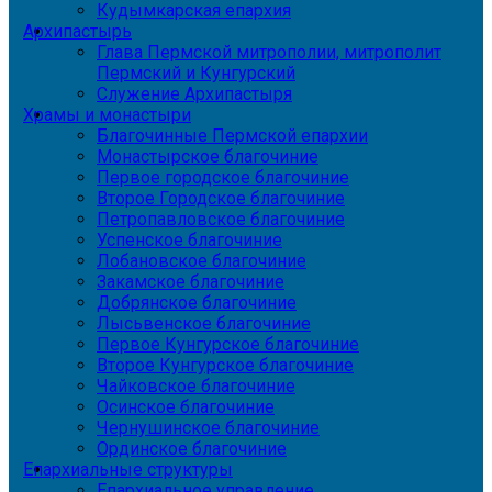
Кудымкарская епархия
Архипастырь
Глава Пермской митрополии, митрополит
Пермский и Кунгурский
Служение Архипастыря
Храмы и монастыри
Благочинные Пермской епархии
Монастырское благочиние
Первое городское благочиние
Второе Городское благочиние
Петропавловское благочиние
Успенское благочиние
Лобановское благочиние
Закамское благочиние
Добрянское благочиние
Лысьвенское благочиние
Первое Кунгурское благочиние
Второе Кунгурское благочиние
Чайковское благочиние
Осинское благочиние
Чернушинское благочиние
Ординское благочиние
Епархиальные структуры
Епархиальное управление