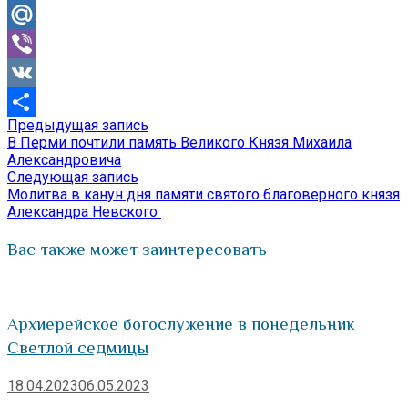
Odnoklassniki
Mail.Ru
Viber
VK
Предыдущая
Предыдущая запись
Навигация
Отправить
запись:
В Перми почтили память Великого Князя Михаила
по
Александровича
Следующая
Следующая запись
записям
запись:
Молитва в канун дня памяти святого благоверного князя
Александра Невского
Вас также может заинтересовать
Архиерейское богослужение в понедельник
Светлой седмицы
18.04.2023
06.05.2023