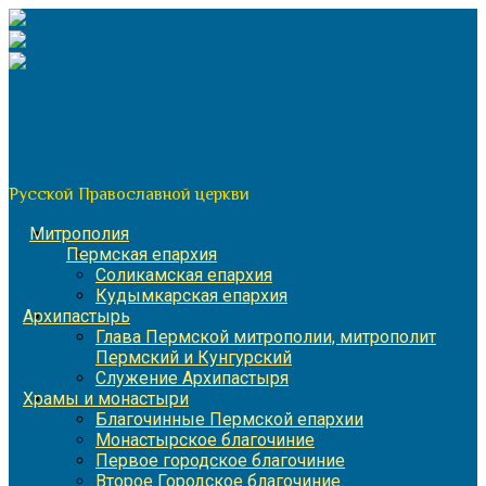
Перейти
к
содержимому
По благословению митрополита Пермского и Кунгурского
Игнатия
Пермская митрополия
Русской Православной церкви
Митрополия
Пермская епархия
Соликамская епархия
Кудымкарская епархия
Архипастырь
Глава Пермской митрополии, митрополит
Пермский и Кунгурский
Служение Архипастыря
Храмы и монастыри
Благочинные Пермской епархии
Монастырское благочиние
Первое городское благочиние
Второе Городское благочиние