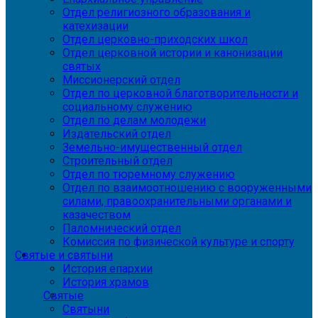
Отдел религиозного образования и
катехизации
Отдел церковно-приходских школ
Отдел церковной истории и канонизации
святых
Миссионерский отдел
Отдел по церковной благотворительности и
социальному служению
Отдел по делам молодежи
Издательский отдел
Земельно-имущественный отдел
Строительный отдел
Отдел по тюремному служению
Отдел по взаимоотношению с вооруженными
силами, правоохранительными органами и
казачеством
Паломнический отдел
Комиссия по физической культуре и спорту
Святые и святыни
История епархии
История храмов
Святые
Святыни