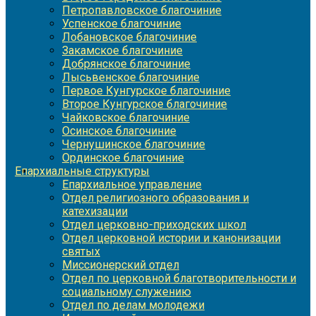
Петропавловское благочиние
Успенское благочиние
Лобановское благочиние
Закамское благочиние
Добрянское благочиние
Лысьвенское благочиние
Первое Кунгурское благочиние
Второе Кунгурское благочиние
Чайковское благочиние
Осинское благочиние
Чернушинское благочиние
Ординское благочиние
Епархиальные структуры
Епархиальное управление
Отдел религиозного образования и
катехизации
Отдел церковно-приходских школ
Отдел церковной истории и канонизации
святых
Миссионерский отдел
Отдел по церковной благотворительности и
социальному служению
Отдел по делам молодежи