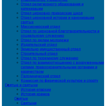
Отдел религиозного образования и
катехизации
Отдел церковно-приходских школ
Отдел церковной истории и канонизации
святых
Миссионерский отдел
Отдел по церковной благотворительности и
социальному служению
Отдел по делам молодежи
Издательский отдел
Земельно-имущественный отдел
Строительный отдел
Отдел по тюремному служению
Отдел по взаимоотношению с вооруженными
силами, правоохранительными органами и
казачеством
Паломнический отдел
Комиссия по физической культуре и спорту
Святые и святыни
История епархии
История храмов
Святые
Святыни