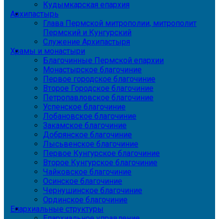
Кудымкарская епархия
Архипастырь
Глава Пермской митрополии, митрополит
Пермский и Кунгурский
Служение Архипастыря
Храмы и монастыри
Благочинные Пермской епархии
Монастырское благочиние
Первое городское благочиние
Второе Городское благочиние
Петропавловское благочиние
Успенское благочиние
Лобановское благочиние
Закамское благочиние
Добрянское благочиние
Лысьвенское благочиние
Первое Кунгурское благочиние
Второе Кунгурское благочиние
Чайковское благочиние
Осинское благочиние
Чернушинское благочиние
Ординское благочиние
Епархиальные структуры
Епархиальное управление