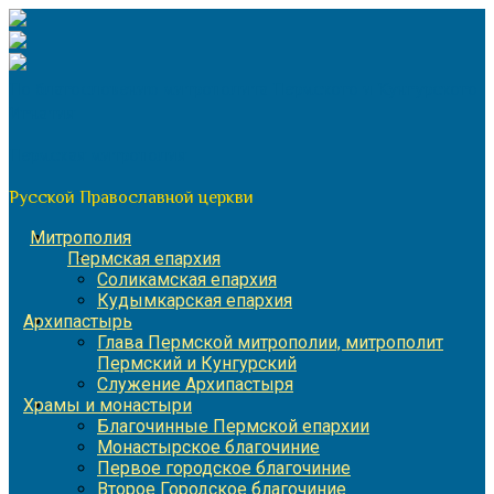
Перейти
к
содержимому
По благословению митрополита Пермского и Кунгурского
Игнатия
Пермская митрополия
Русской Православной церкви
Митрополия
Пермская епархия
Соликамская епархия
Кудымкарская епархия
Архипастырь
Глава Пермской митрополии, митрополит
Пермский и Кунгурский
Служение Архипастыря
Храмы и монастыри
Благочинные Пермской епархии
Монастырское благочиние
Первое городское благочиние
Второе Городское благочиние