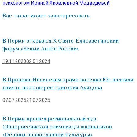
записям
психологом Ириной Яковлевной Медведевой
Вас также может заинтересовать
В Перми открылся X Свято-Елисаветинский
форум «Белый Ангел России»
19.11.2023
02.01.2024
В Пророко-Ильинском храме поселка Юг почтили
память протоиерея Григория Ахидова
07.07.2025
21.07.2025
В Перми прошел региональный тур
Общероссийской олимпиады школьников
«Основы православной культуры»