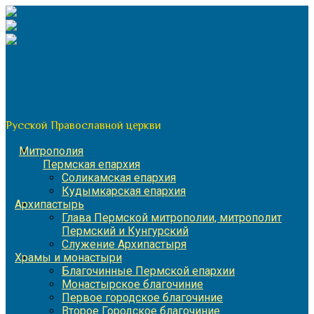
Перейти
к
содержимому
По благословению митрополита Пермского и Кунгурского
Игнатия
Пермская митрополия
Русской Православной церкви
Митрополия
Пермская епархия
Соликамская епархия
Кудымкарская епархия
Архипастырь
Глава Пермской митрополии, митрополит
Пермский и Кунгурский
Служение Архипастыря
Храмы и монастыри
Благочинные Пермской епархии
Монастырское благочиние
Первое городское благочиние
Второе Городское благочиние