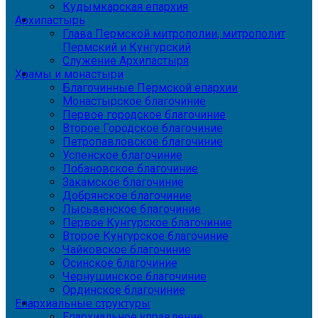
Кудымкарская епархия
Архипастырь
Глава Пермской митрополии, митрополит
Пермский и Кунгурский
Служение Архипастыря
Храмы и монастыри
Благочинные Пермской епархии
Монастырское благочиние
Первое городское благочиние
Второе Городское благочиние
Петропавловское благочиние
Успенское благочиние
Лобановское благочиние
Закамское благочиние
Добрянское благочиние
Лысьвенское благочиние
Первое Кунгурское благочиние
Второе Кунгурское благочиние
Чайковское благочиние
Осинское благочиние
Чернушинское благочиние
Ординское благочиние
Епархиальные структуры
Епархиальное управление