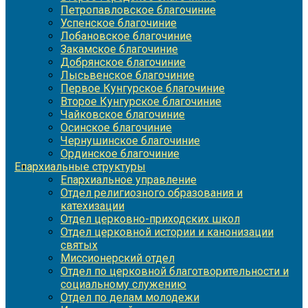
Петропавловское благочиние
Успенское благочиние
Лобановское благочиние
Закамское благочиние
Добрянское благочиние
Лысьвенское благочиние
Первое Кунгурское благочиние
Второе Кунгурское благочиние
Чайковское благочиние
Осинское благочиние
Чернушинское благочиние
Ординское благочиние
Епархиальные структуры
Епархиальное управление
Отдел религиозного образования и
катехизации
Отдел церковно-приходских школ
Отдел церковной истории и канонизации
святых
Миссионерский отдел
Отдел по церковной благотворительности и
социальному служению
Отдел по делам молодежи