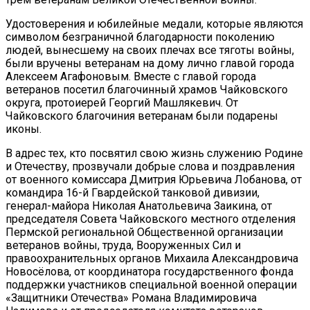
Удостоверения и юбилейные медали, которые являются
символом безграничной благодарности поколению
людей, вынесшему на своих плечах все тяготы войны,
были вручены ветеранам на дому лично главой города
Алексеем Агафоновым. Вместе с главой города
ветеранов посетил благочинный храмов Чайковского
округа, протоиерей Георгий Машлякевич. От
Чайковского благочиния ветеранам были подарены
иконы.
В адрес тех, кто посвятил свою жизнь служению Родине
и Отечеству, прозвучали добрые слова и поздравления
от военного комиссара Дмитрия Юрьевича Лобанова, от
командира 16-й Гвардейской танковой дивизии,
генерал-майора Николая Анатольевича Заикина, от
председателя Совета Чайковского местного отделения
Пермской региональной Общественной организации
ветеранов войны, труда, Вооруженных Сил и
правоохранительных органов Михаила Александровича
Новосёлова, от координатора государственного фонда
поддержки участников специальной военной операции
«Защитники Отечества» Романа Владимировича