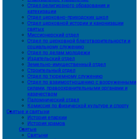
Отдел религиозного образования и
катехизации
Отдел церковно-приходских школ
Отдел церковной истории и канонизации
святых
Миссионерский отдел
Отдел по церковной благотворительности и
социальному служению
Отдел по делам молодежи
Издательский отдел
Земельно-имущественный отдел
Строительный отдел
Отдел по тюремному служению
Отдел по взаимоотношению с вооруженными
силами, правоохранительными органами и
казачеством
Паломнический отдел
Комиссия по физической культуре и спорту
Святые и святыни
История епархии
История храмов
Святые
Святыни