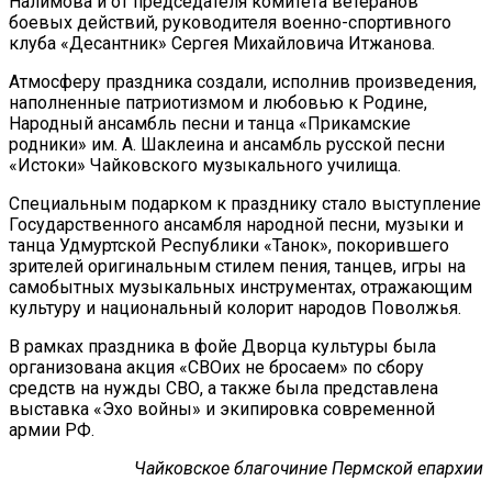
Налимова и от председателя комитета ветеранов
боевых действий, руководителя военно-спортивного
клуба «Десантник» Сергея Михайловича Итжанова.
Атмосферу праздника создали, исполнив произведения,
наполненные патриотизмом и любовью к Родине,
Народный ансамбль песни и танца «Прикамские
родники» им. А. Шаклеина и ансамбль русской песни
«Истоки» Чайковского музыкального училища.
Специальным подарком к празднику стало выступление
Государственного ансамбля народной песни, музыки и
танца Удмуртской Республики «Танок», покорившего
зрителей оригинальным стилем пения, танцев, игры на
самобытных музыкальных инструментах, отражающим
культуру и национальный колорит народов Поволжья.
В рамках праздника в фойе Дворца культуры была
организована акция «СВОих не бросаем» по сбору
средств на нужды СВО, а также была представлена
выставка «Эхо войны» и экипировка современной
армии РФ.
Чайковское благочиние Пермской епархии