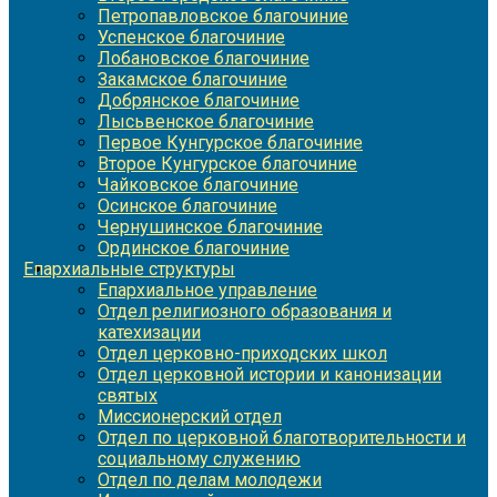
Петропавловское благочиние
Успенское благочиние
Лобановское благочиние
Закамское благочиние
Добрянское благочиние
Лысьвенское благочиние
Первое Кунгурское благочиние
Второе Кунгурское благочиние
Чайковское благочиние
Осинское благочиние
Чернушинское благочиние
Ординское благочиние
Епархиальные структуры
Епархиальное управление
Отдел религиозного образования и
катехизации
Отдел церковно-приходских школ
Отдел церковной истории и канонизации
святых
Миссионерский отдел
Отдел по церковной благотворительности и
социальному служению
Отдел по делам молодежи