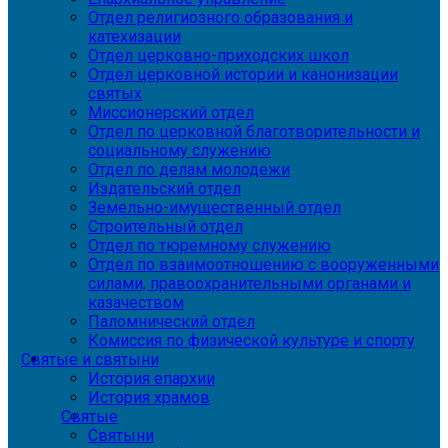
Отдел религиозного образования и
катехизации
Отдел церковно-приходских школ
Отдел церковной истории и канонизации
святых
Миссионерский отдел
Отдел по церковной благотворительности и
социальному служению
Отдел по делам молодежи
Издательский отдел
Земельно-имущественный отдел
Строительный отдел
Отдел по тюремному служению
Отдел по взаимоотношению с вооруженными
силами, правоохранительными органами и
казачеством
Паломнический отдел
Комиссия по физической культуре и спорту
Святые и святыни
История епархии
История храмов
Святые
Святыни