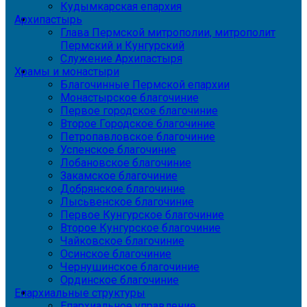
Кудымкарская епархия
Архипастырь
Глава Пермской митрополии, митрополит
Пермский и Кунгурский
Служение Архипастыря
Храмы и монастыри
Благочинные Пермской епархии
Монастырское благочиние
Первое городское благочиние
Второе Городское благочиние
Петропавловское благочиние
Успенское благочиние
Лобановское благочиние
Закамское благочиние
Добрянское благочиние
Лысьвенское благочиние
Первое Кунгурское благочиние
Второе Кунгурское благочиние
Чайковское благочиние
Осинское благочиние
Чернушинское благочиние
Ординское благочиние
Епархиальные структуры
Епархиальное управление