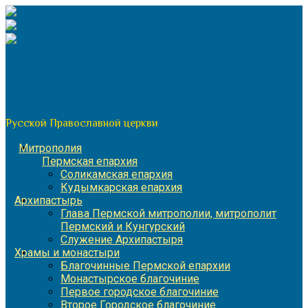
Перейти
к
содержимому
По благословению митрополита Пермского и Кунгурского
Игнатия
Пермская митрополия
Русской Православной церкви
Митрополия
Пермская епархия
Соликамская епархия
Кудымкарская епархия
Архипастырь
Глава Пермской митрополии, митрополит
Пермский и Кунгурский
Служение Архипастыря
Храмы и монастыри
Благочинные Пермской епархии
Монастырское благочиние
Первое городское благочиние
Второе Городское благочиние