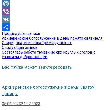
Odnoklassniki
Mail.Ru
Viber
VK
Предыдущая
Предыдущая запись
Навигация
Отправить
запись:
Архиерейское богослужение в день памяти святителя
по
Спиридона, епископа Тримифунтского
Следующая
Следующая запись
записям
запись:
Состоялась работа тематических круглых столов с
участием добровольцев
Вас также может заинтересовать
Архиерейское богослужение в день Святой
Троицы
05.06.2023
21.07.2023