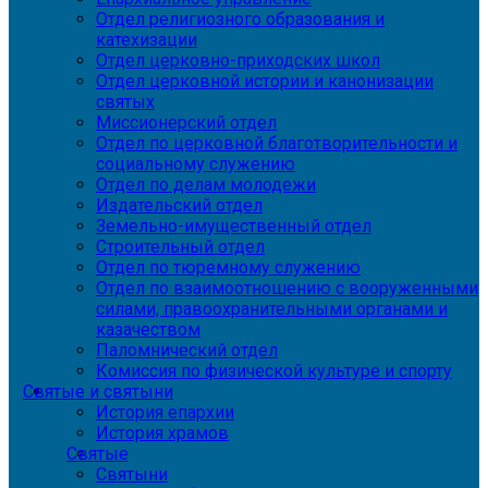
Отдел религиозного образования и
катехизации
Отдел церковно-приходских школ
Отдел церковной истории и канонизации
святых
Миссионерский отдел
Отдел по церковной благотворительности и
социальному служению
Отдел по делам молодежи
Издательский отдел
Земельно-имущественный отдел
Строительный отдел
Отдел по тюремному служению
Отдел по взаимоотношению с вооруженными
силами, правоохранительными органами и
казачеством
Паломнический отдел
Комиссия по физической культуре и спорту
Святые и святыни
История епархии
История храмов
Святые
Святыни