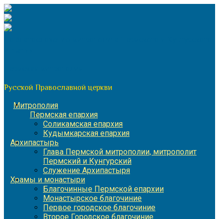
Перейти
к
содержимому
По благословению митрополита Пермского и Кунгурского
Игнатия
Пермская митрополия
Русской Православной церкви
Митрополия
Пермская епархия
Соликамская епархия
Кудымкарская епархия
Архипастырь
Глава Пермской митрополии, митрополит
Пермский и Кунгурский
Служение Архипастыря
Храмы и монастыри
Благочинные Пермской епархии
Монастырское благочиние
Первое городское благочиние
Второе Городское благочиние