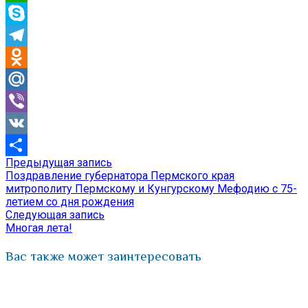
WhatsApp
Skype
Telegram
Odnoklassniki
Mail.Ru
Viber
VK
Предыдущая
Предыдущая запись
Навигация
Отправить
запись:
Поздравление губернатора Пермского края
по
митрополиту Пермскому и Кунгурскому Мефодию с 75-
летием со дня рождения
записям
Следующая
Следующая запись
запись:
Многая лета!
Вас также может заинтересовать