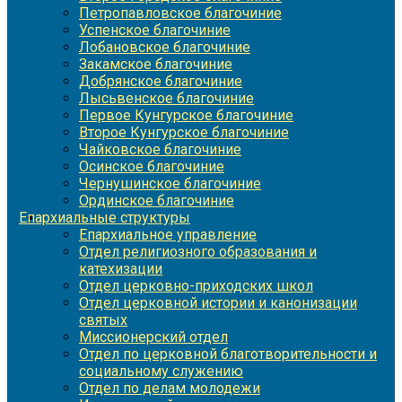
Петропавловское благочиние
Успенское благочиние
Лобановское благочиние
Закамское благочиние
Добрянское благочиние
Лысьвенское благочиние
Первое Кунгурское благочиние
Второе Кунгурское благочиние
Чайковское благочиние
Осинское благочиние
Чернушинское благочиние
Ординское благочиние
Епархиальные структуры
Епархиальное управление
Отдел религиозного образования и
катехизации
Отдел церковно-приходских школ
Отдел церковной истории и канонизации
святых
Миссионерский отдел
Отдел по церковной благотворительности и
социальному служению
Отдел по делам молодежи