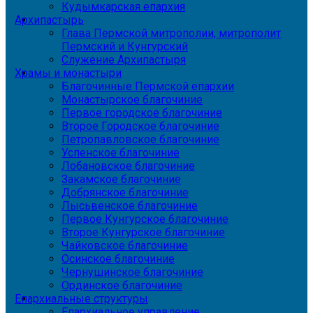
Кудымкарская епархия
Архипастырь
Глава Пермской митрополии, митрополит
Пермский и Кунгурский
Служение Архипастыря
Храмы и монастыри
Благочинные Пермской епархии
Монастырское благочиние
Первое городское благочиние
Второе Городское благочиние
Петропавловское благочиние
Успенское благочиние
Лобановское благочиние
Закамское благочиние
Добрянское благочиние
Лысьвенское благочиние
Первое Кунгурское благочиние
Второе Кунгурское благочиние
Чайковское благочиние
Осинское благочиние
Чернушинское благочиние
Ординское благочиние
Епархиальные структуры
Епархиальное управление