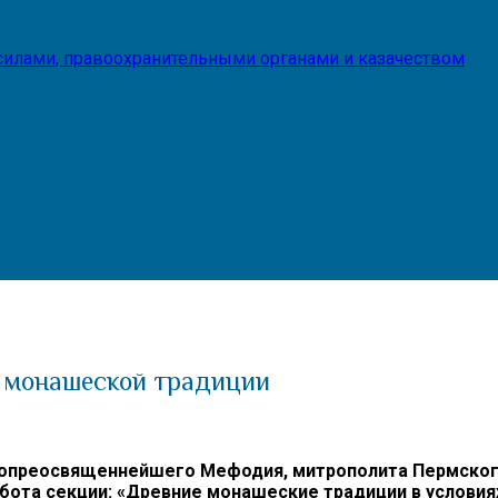
илами, правоохранительными органами и казачеством
й монашеской традиции
преосвященнейшего Мефодия, митрополита Пермского и 
бота секции: «Древние монашеские традиции в условия