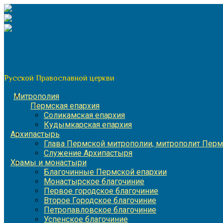
Перейти
к
содержимому
По благословению митрополита Пермского и Кунгурского 
Пермская митрополия
Русской Православной церкви
Митрополия
Пермская епархия
Соликамская епархия
Кудымкарская епархия
Архипастырь
Глава Пермской митрополии, митрополит Перм
Служение Архипастыря
Храмы и монастыри
Благочинные Пермской епархии
Монастырское благочиние
Первое городское благочиние
Второе Городское благочиние
Петропавловское благочиние
Успенское благочиние