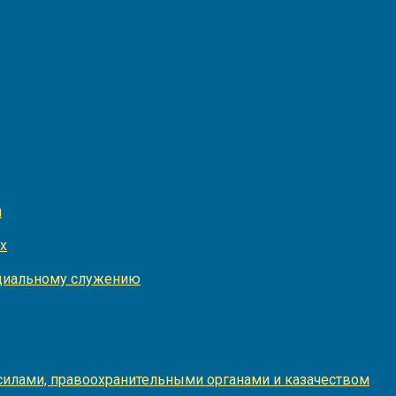
и
х
оциальному служению
илами, правоохранительными органами и казачеством