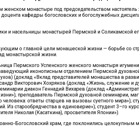
 женском монастыре под председательством настоятель х
и, доцента кафедры богословских и богослужебных дисци
ники и насельницы монастырей Пермской и Соликамской еп
вующим о главной цели монашеской жизни — борьбе со стр
лад монастырской жизни.
льница Пермского Успенского женского монастыря игумени
 заведующий иконописным отделением Пермской духовной
хов) (доклад «Вклад представителей монашества в развит
сандр Викторович Хохряков (доклад «Жизнь, служение и д
еминарии диакон Геннадий Вихарев (доклад «Администрат
изни»); преподаватель Пермской духовной семинарии, ма
 человека: ответы старцев на вызовы суетного мира»); с
й. Из старообрядчества в единоверие»); студент 3–го ку
теля Николая (Касаткина), просветителя Японии»).
Иоанно-Богословский храм, где поклонились целокупным м