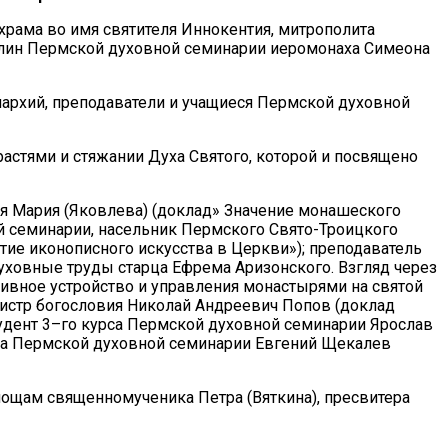
рама во имя святителя Иннокентия, митрополита
плин Пермской духовной семинарии иеромонаха Симеона
архий, преподаватели и учащиеся Пермской духовной
астями и стяжании Духа Святого, которой и посвящено
я Мария (Яковлева) (доклад» Значение монашеского
 семинарии, насельник Пермского Свято-Троицкого
ие иконописного искусства в Церкви»); преподаватель
уховные труды старца Ефрема Аризонского. Взгляд через
ивное устройство и управления монастырями на святой
гистр богословия Николай Андреевич Попов (доклад
тудент 3–го курса Пермской духовной семинарии Ярослав
рса Пермской духовной семинарии Евгений Щекалев
ощам священномученика Петра (Вяткина), пресвитера