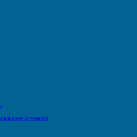
и
х
оциальному служению