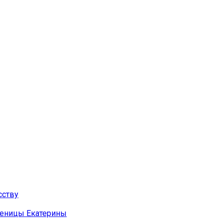
сству
ченицы Екатерины