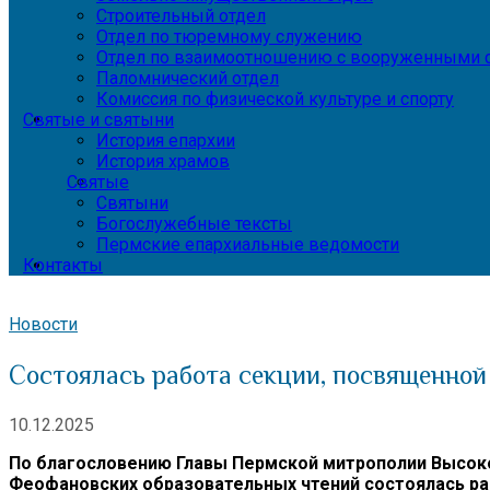
Строительный отдел
Отдел по тюремному служению
Отдел по взаимоотношению с вооруженными с
Паломнический отдел
Комиссия по физической культуре и спорту
Святые и святыни
История епархии
История храмов
Святые
Святыни
Богослужебные тексты
Пермские епархиальные ведомости
Контакты
Новости
Состоялась работа секции, посвященно
10.12.2025
По благословению Главы Пермской митрополии Высоко
Феофановских образовательных чтений состоялась ра