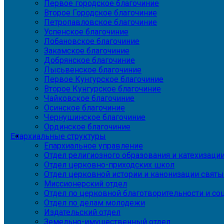
Первое городское благочиние
Второе Городское благочиние
Петропавловское благочиние
Успенское благочиние
Лобановское благочиние
Закамское благочиние
Добрянское благочиние
Лысьвенское благочиние
Первое Кунгурское благочиние
Второе Кунгурское благочиние
Чайковское благочиние
Осинское благочиние
Чернушинское благочиние
Ординское благочиние
Епархиальные структуры
Епархиальное управление
Отдел религиозного образования и катехизаци
Отдел церковно-приходских школ
Отдел церковной истории и канонизации святы
Миссионерский отдел
Отдел по церковной благотворительности и с
Отдел по делам молодежи
Издательский отдел
Земельно-имущественный отдел