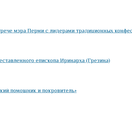
стрече мэра Перми с лидерами традиционных конфе
еставленного епископа Иринарха (Грезина)
кий помощник и покровитель»