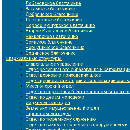
Лобановское благочиние
Закамское благочиние
Добрянское благочиние
Лысьвенское благочиние
Первое Кунгурское благочиние
Второе Кунгурское благочиние
Чайковское благочиние
Осинское благочиние
Чернушинское благочиние
Ординское благочиние
Епархиальные структуры
Епархиальное управление
Отдел религиозного образования и катехизаци
Отдел церковно-приходских школ
Отдел церковной истории и канонизации святы
Миссионерский отдел
Отдел по церковной благотворительности и с
Отдел по делам молодежи
Издательский отдел
Земельно-имущественный отдел
Строительный отдел
Отдел по тюремному служению
Отдел по взаимоотношению с вооруженными с