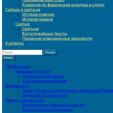
Паломнический отдел
Комиссия по физической культуре и спорту
Святые и святыни
История епархии
История храмов
Святые
Святыни
Богослужебные тексты
Пермские епархиальные ведомости
Контакты
Найти:
Меню
Митрополия
Пермская епархия
Соликамская епархия
Кудымкарская епархия
Архипастырь
Глава Пермской митрополии, митрополит Перм
Служение Архипастыря
Храмы и монастыри
Благочинные Пермской епархии
Монастырское благочиние