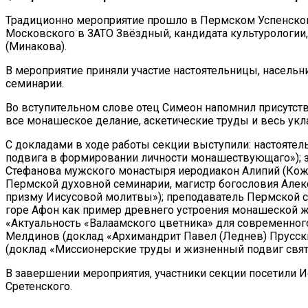
Традиционно мероприятие прошло в Пермском Успенском
Московского в ЗАТО Звёздный, кандидата культурологи
(Минакова).
В мероприятие приняли участие настоятельницы, насель
семинарии.
Во вступительном слове отец Симеон напомнил присутст
все монашеское делание, аскетические труды и весь ук
С докладами в ходе работы секции выступили: настояте
подвига в формировании личности монашествующаго»);
Стефанова мужского монастыря иеродиакон Алипий (Кожу
Пермской духовной семинарии, магистр богословия Алек
призму Иисусовой молитвы»); преподаватель Пермской с
горе Афон как пример древнего устроения монашеской ж
«Актуальность «Валаамского цветника» для современного
Мелдинов (доклад «Архимандрит Павел (Леднев) Прусски
(доклад «Миссионерские труды и жизненный подвиг святи
В завершении мероприятия, участники секции посетили 
Сретенского.