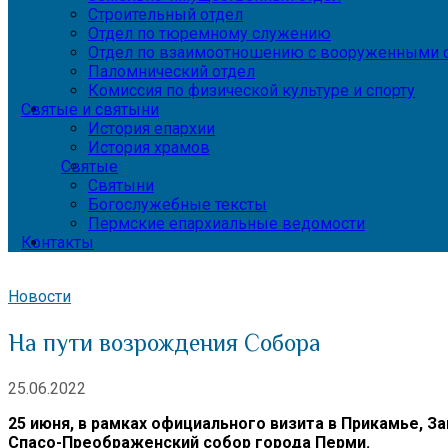
Строительный отдел
Отдел по тюремному служению
Отдел по взаимоотношению с вооруженными с
Паломнический отдел
Комиссия по физической культуре и спорту
Святые и святыни
История епархии
История храмов
Святые
Святыни
Богослужебные тексты
Пермские епархиальные ведомости
Контакты
Новости
На пути возрождения Собора
25.06.2022
25 июня, в рамках официального визита в Прикамье,
Спасо-Преображенский собор города Перми.