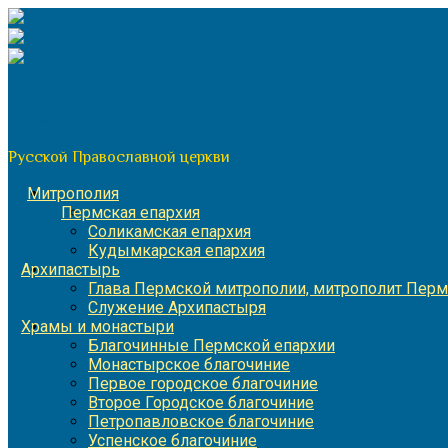
Перейти
к
содержимому
По благословению митрополита Пермского и Кунгурского 
Пермская митрополия
Русской Православной церкви
Митрополия
Пермская епархия
Соликамская епархия
Кудымкарская епархия
Архипастырь
Глава Пермской митрополии, митрополит Перм
Служение Архипастыря
Храмы и монастыри
Благочинные Пермской епархии
Монастырское благочиние
Первое городское благочиние
Второе Городское благочиние
Петропавловское благочиние
Успенское благочиние