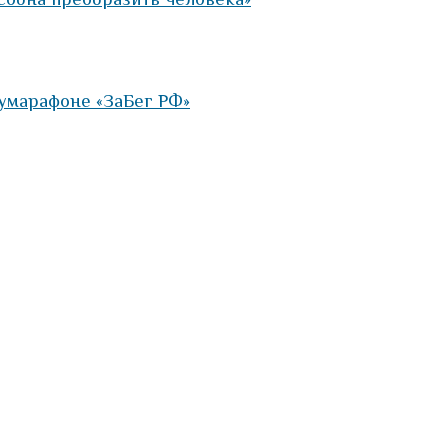
умарафоне «ЗаБег РФ»