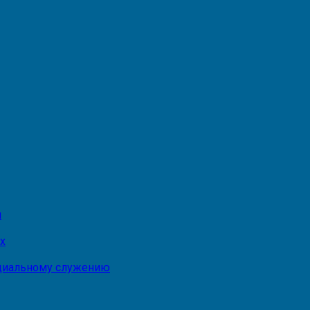
и
х
оциальному служению