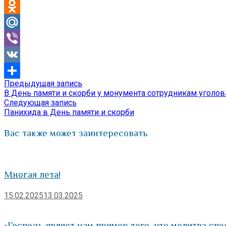
Telegram
Odnoklassniki
Mail.Ru
Viber
VK
Предыдущая
Предыдущая запись
Навигация
Отправить
запись:
В День памяти и скорби у монумента сотрудникам уголо
по
Следующая
Следующая запись
запись:
Панихида в День памяти и скорби
записям
Вас также может заинтересовать
Многая лета!
15.02.2025
13.03.2025
«Господь являет нам пример того, что молитва сп