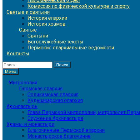
Паломнический отдел
Комиссия по физической культуре и спорту
Святые и святыни
История епархии
История храмов
Святые
Святыни
Богослужебные тексты
Пермские епархиальные ведомости
Контакты
Найти:
Меню
Митрополия
Пермская епархия
Соликамская епархия
Кудымкарская епархия
Архипастырь
Глава Пермской митрополии, митрополит Перм
Служение Архипастыря
Храмы и монастыри
Благочинные Пермской епархии
Монастырское благочиние