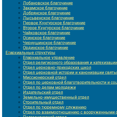
Лобановское благочиние
Закамское благочиние
Добрянское благочиние
Лысьвенское благочиние
Первое Кунгурское благочиние
Второе Кунгурское благочиние
Чайковское благочиние
Осинское благочиние
Чернушинское благочиние
Ординское благочиние
Епархиальные структуры
Епархиальное управление
Отдел религиозного образования и катехизаци
Отдел церковно-приходских школ
Отдел церковной истории и канонизации святы
Миссионерский отдел
Отдел по церковной благотворительности и с
Отдел по делам молодежи
Издательский отдел
Земельно-имущественный отдел
Строительный отдел
Отдел по тюремному служению
Отдел по взаимоотношению с вооруженными с