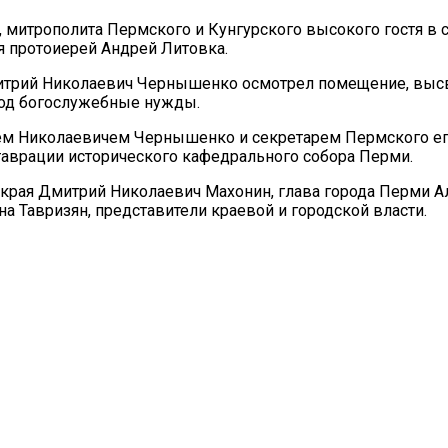
итрополита Пермского и Кунгурского высокого гостя в с
я протоиерей Андрей Литовка.
итрий Николаевич Чернышенко осмотрел помещение, выс
под богослужебные нужды.
ием Николаевичем Чернышенко и секретарем Пермского е
таврации исторического кафедрального собора Перми.
о края Дмитрий Николаевич Махонин, глава города Перми 
 Тавризян, представители краевой и городской власти.