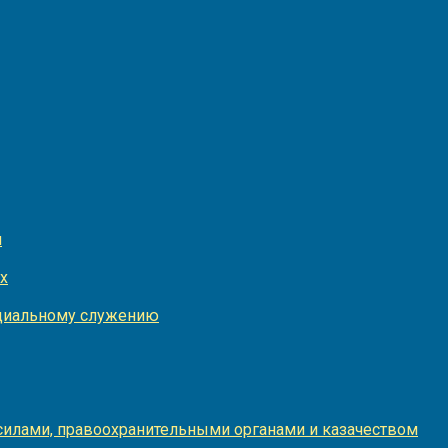
и
х
оциальному служению
илами, правоохранительными органами и казачеством