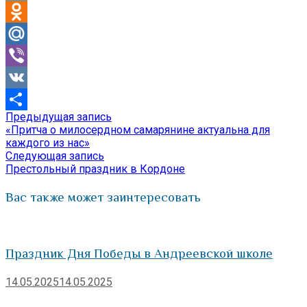
Telegram
Odnoklassniki
Mail.Ru
Viber
VK
Предыдущая
Предыдущая запись
Навигация
Отправить
запись:
«Притча о милосердном самарянине актуальна для
по
каждого из нас»
Следующая
Следующая запись
записям
запись:
Престольный праздник в Кордоне
Вас также может заинтересовать
Праздник Дня Победы в Андреевской школе
14.05.2025
14.05.2025