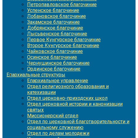
Петропавловское благочиние
Успенское благочиние
Лобановское благочиние
Закамское благочиние
Добрянское благочиние
Лысьвенское благочиние
Первое Кунгурское благочиние
Второе Кунгурское благочиние
Чайковское благочиние
Осинское благочиние
Чернушинское благочиние
Ординское благочиние
Епархиальные структуры
Епархиальное управление
Отдел религиозного образования и
катехизации
Отдел церковно-приходских школ
Отдел церковной истории и канонизации
святых
Миссионерский отдел
Отдел по церковной благотворительности и
социальному служению
Отдел по делам молодежи