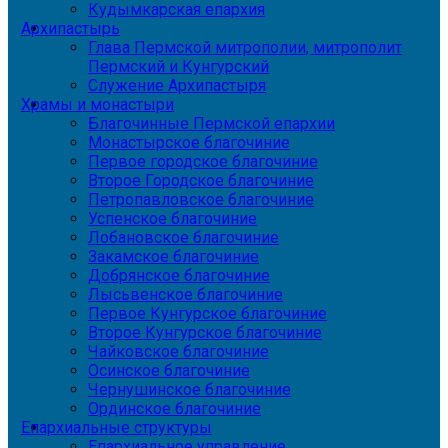
Кудымкарская епархия
Архипастырь
Глава Пермской митрополии, митрополит
Пермский и Кунгурский
Служение Архипастыря
Храмы и монастыри
Благочинные Пермской епархии
Монастырское благочиние
Первое городское благочиние
Второе Городское благочиние
Петропавловское благочиние
Успенское благочиние
Лобановское благочиние
Закамское благочиние
Добрянское благочиние
Лысьвенское благочиние
Первое Кунгурское благочиние
Второе Кунгурское благочиние
Чайковское благочиние
Осинское благочиние
Чернушинское благочиние
Ординское благочиние
Епархиальные структуры
Епархиальное управление