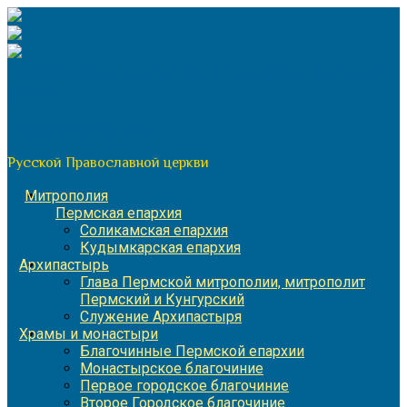
Перейти
к
содержимому
По благословению митрополита Пермского и Кунгурского
Игнатия
Пермская митрополия
Русской Православной церкви
Митрополия
Пермская епархия
Соликамская епархия
Кудымкарская епархия
Архипастырь
Глава Пермской митрополии, митрополит
Пермский и Кунгурский
Служение Архипастыря
Храмы и монастыри
Благочинные Пермской епархии
Монастырское благочиние
Первое городское благочиние
Второе Городское благочиние