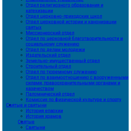
Отдел религиозного образования и
катехизации
Отдел церковно-приходских школ
Отдел церковной истории и канонизации
святых
Миссионерский отдел
Отдел по церковной благотворительности и
социальному служению
Отдел по делам молодежи
Издательский отдел
Земельно-имущественный отдел
Строительный отдел
Отдел по тюремному служению
Отдел по взаимоотношению с вооруженными
силами, правоохранительными органами и
казачеством
Паломнический отдел
Комиссия по физической культуре и спорту
Святые и святыни
История епархии
История храмов
Святые
Святыни