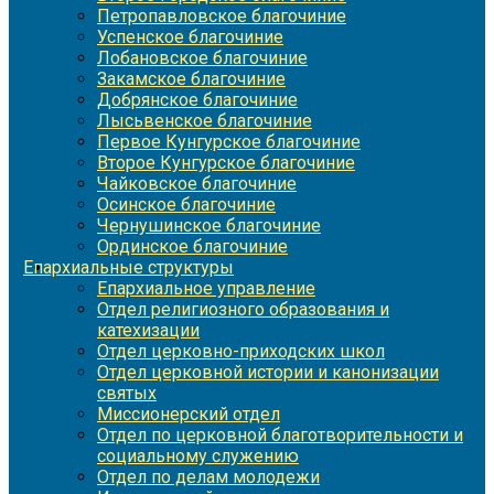
Петропавловское благочиние
Успенское благочиние
Лобановское благочиние
Закамское благочиние
Добрянское благочиние
Лысьвенское благочиние
Первое Кунгурское благочиние
Второе Кунгурское благочиние
Чайковское благочиние
Осинское благочиние
Чернушинское благочиние
Ординское благочиние
Епархиальные структуры
Епархиальное управление
Отдел религиозного образования и
катехизации
Отдел церковно-приходских школ
Отдел церковной истории и канонизации
святых
Миссионерский отдел
Отдел по церковной благотворительности и
социальному служению
Отдел по делам молодежи