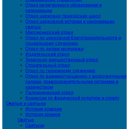
Отдел религиозного образования и
катехизации
Отдел церковно-приходских школ
Отдел церковной истории и канонизации
святых
Миссионерский отдел
Отдел по церковной благотворительности и
социальному служению
Отдел по делам молодежи
Издательский отдел
Земельно-имущественный отдел
Строительный отдел
Отдел по тюремному служению
Отдел по взаимоотношению с вооруженными
силами, правоохранительными органами и
казачеством
Паломнический отдел
Комиссия по физической культуре и спорту
Святые и святыни
История епархии
История храмов
Святые
Святыни