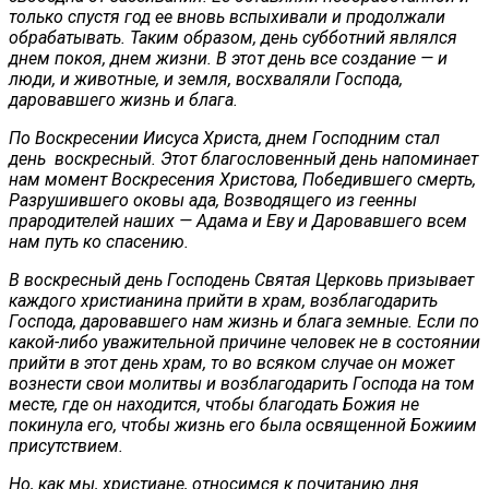
только спустя год ее вновь вспыхивали и продолжали
обрабатывать. Таким образом, день субботний являлся
днем покоя, днем жизни. В этот день все создание — и
люди, и животные, и земля, восхваляли Господа,
даровавшего жизнь и блага.
По Воскресении Иисуса Христа, днем Господним стал
день воскресный. Этот благословенный день напоминает
нам момент Воскресения Христова, Победившего смерть,
Разрушившего оковы ада, Возводящего из геенны
прародителей наших — Адама и Еву и Даровавшего всем
нам путь ко спасению.
В воскресный день Господень Святая Церковь призывает
каждого христианина прийти в храм, возблагодарить
Господа, даровавшего нам жизнь и блага земные. Если по
какой-либо уважительной причине человек не в состоянии
прийти в этот день храм, то во всяком случае он может
вознести свои молитвы и возблагодарить Господа на том
месте, где он находится, чтобы благодать Божия не
покинула его, чтобы жизнь его была освященной Божиим
присутствием.
Но, как мы, христиане, относимся к почитанию дня