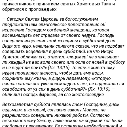
причастников с принятием святых Христовых Таин и
обратился с проповедью:
—
Сегодня Святая Церковь за богослужением
предложила нам евангельское повествование об
исцелении Господом согбенной женщины, которая
восемнадцать лет страдала от своего недуга. Господь
совершил исцеление этой женщины в субботний день.
Видя это чудо, начальник синагоги сказал, что не подобает
совершать исцеления в день субботний, на что Иисус
Христос обличая его, ответил: «лицемер! не отвязывает
ли каждый из вас вола своего или осла от яслей в субботу
и не ведет ли поить?» (Лк. 13;15). То есть к животному
иудеи проявляют жалость, чтобы дать ему воды,
сохранить ему жизнь, а дщерь Авраамову, «которую
связал сатана вот уже восемнадцать лет, не надлежало ли
освободить от уз сих в день субботний?» (Лк. 13;16), —
обличил Господь фарисея, за его жестокосердие.
Ветхозаветная суббота являлась днем Господним, днем
седьмым, в который, согласно закону Моисея, не
разрешалось совершать никакой работы. Согласно
ветхозаветному Закону, даже земля на седьмой год была
свободна от засеивания. Ее оставляли необработанной и