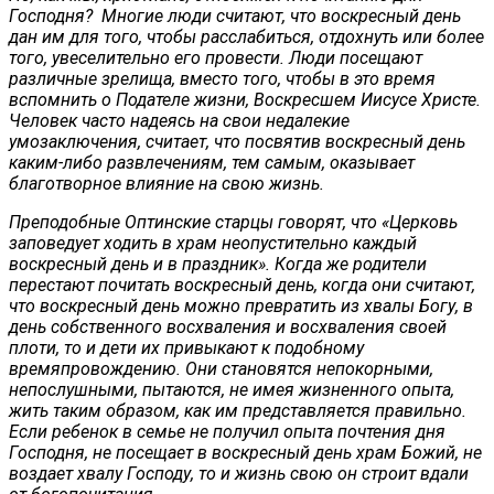
Господня? Многие люди считают, что воскресный день
дан им для того, чтобы расслабиться, отдохнуть или более
того, увеселительно его провести. Люди посещают
различные зрелища, вместо того, чтобы в это время
вспомнить о Подателе жизни, Воскресшем Иисусе Христе.
Человек часто надеясь на свои недалекие
умозаключения, считает, что посвятив воскресный день
каким-либо развлечениям, тем самым, оказывает
благотворное влияние на свою жизнь.
Преподобные Оптинские старцы говорят, что «Церковь
заповедует ходить в храм неопустительно каждый
воскресный день и в праздник». Когда же родители
перестают почитать воскресный день, когда они считают,
что воскресный день можно превратить из хвалы Богу, в
день собственного восхваления и восхваления своей
плоти, то и дети их привыкают к подобному
времяпровождению. Они становятся непокорными,
непослушными, пытаются, не имея жизненного опыта,
жить таким образом, как им представляется правильно.
Если ребенок в семье не получил опыта почтения дня
Господня, не посещает в воскресный день храм Божий, не
воздает хвалу Господу, то и жизнь свою он строит вдали