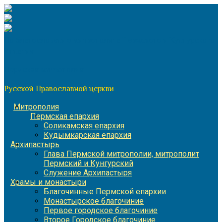
Перейти
к
содержимому
По благословению митрополита Пермского и Кунгурского
Игнатия
Пермская митрополия
Русской Православной церкви
Митрополия
Пермская епархия
Соликамская епархия
Кудымкарская епархия
Архипастырь
Глава Пермской митрополии, митрополит
Пермский и Кунгурский
Служение Архипастыря
Храмы и монастыри
Благочинные Пермской епархии
Монастырское благочиние
Первое городское благочиние
Второе Городское благочиние