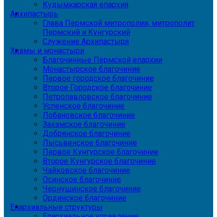
Кудымкарская епархия
Архипастырь
Глава Пермской митрополии, митрополит
Пермский и Кунгурский
Служение Архипастыря
Храмы и монастыри
Благочинные Пермской епархии
Монастырское благочиние
Первое городское благочиние
Второе Городское благочиние
Петропавловское благочиние
Успенское благочиние
Лобановское благочиние
Закамское благочиние
Добрянское благочиние
Лысьвенское благочиние
Первое Кунгурское благочиние
Второе Кунгурское благочиние
Чайковское благочиние
Осинское благочиние
Чернушинское благочиние
Ординское благочиние
Епархиальные структуры
Епархиальное управление