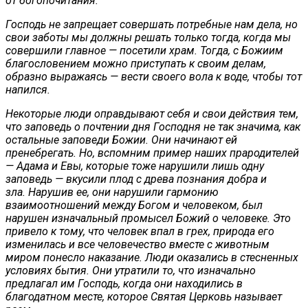
от богопочитания.
Господь не запрещает совершать потребные нам дела, но
свои заботы мы должны решать только тогда, когда мы
совершили главное — посетили храм. Тогда, с Божиим
благословением можно приступать к своим делам,
образно выражаясь — вести своего вола к воде, чтобы тот
напился.
Некоторые люди оправдывают себя и свои действия тем,
что заповедь о почтении дня Господня не так значима, как
остальные заповеди Божии. Они начинают ей
пренебрегать. Но, вспомним пример наших прародителей
— Адама и Евы, которые тоже нарушили лишь одну
заповедь — вкусили плод с древа познания добра и
зла. Нарушив ее, они нарушили гармонию
взаимоотношений между Богом и человеком, был
нарушен изначальный промысел Божий о человеке. Это
привело к тому, что человек впал в грех, природа его
изменилась и все человечество вместе с животным
миром понесло наказание. Люди оказались в стесненных
условиях бытия. Они утратили то, что изначально
предлагал им Господь, когда они находились в
благодатном месте, которое Святая Церковь называет