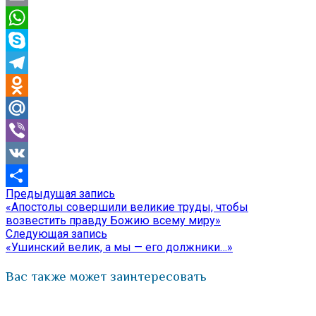
Email
WhatsApp
Skype
Telegram
Odnoklassniki
Mail.Ru
Viber
VK
Предыдущая
Предыдущая запись
Навигация
Отправить
запись:
«Апостолы совершили великие труды, чтобы
по
возвестить правду Божию всему миру»
Следующая
Следующая запись
записям
запись:
«Ушинский велик, а мы — его должники…»
Вас также может заинтересовать